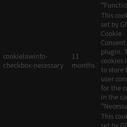
"Functio
This cook
set by 
Cookie
Consent
plugin. 
cookielawinfo-
11
cookies 
checkbox-necessary
months
to store 
user con
for the 
in the c
"Necessa
This cook
set by 