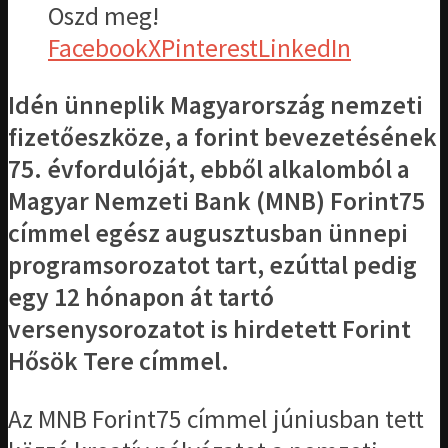
Oszd meg!
Facebook
X
Pinterest
LinkedIn
Idén ünneplik Magyarország nemzeti
fizetőeszköze, a forint bevezetésének
75. évfordulóját, ebből alkalomból a
Magyar Nemzeti Bank (MNB) Forint75
címmel egész augusztusban ünnepi
programsorozatot tart, ezúttal pedig
egy 12 hónapon át tartó
versenysorozatot is hirdetett Forint
Hősök Tere címmel.
Az MNB Forint75 címmel júniusban tett