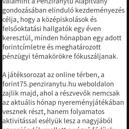
valamint a Pénziránytű Alapítvány
gondozásában elinduló kezdeményezés
célja, hogy a középiskolások és
felsőoktatási hallgatók egy éven
keresztül, minden hónapban egy adott
forintcímletre és meghatározott
pénzügyi témakörökre fókuszáljanak.
A játéksorozat az online térben, a
forint75.penziranytu.hu weboldalon
zajlik majd, ahol a részvevők nemcsak
az aktuális hónap nyereményjátékában
vesznek részt, hanem folyamatos
aktivitással esélyük lesz a nagyjából