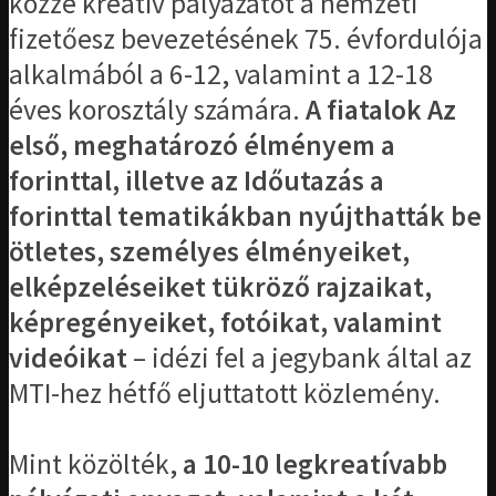
közzé kreatív pályázatot a nemzeti
fizetőesz bevezetésének 75. évfordulója
alkalmából a 6-12, valamint a 12-18
éves korosztály számára.
A fiatalok Az
első, meghatározó élményem a
forinttal, illetve az Időutazás a
forinttal tematikákban nyújthatták be
ötletes, személyes élményeiket,
elképzeléseiket tükröző rajzaikat,
képregényeiket, fotóikat, valamint
videóikat
– idézi fel a jegybank által az
MTI-hez hétfő eljuttatott közlemény.
Mint közölték,
a 10-10 legkreatívabb