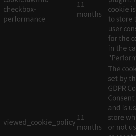
11
checkbox-
cookie i
months
performance
to store 
user con
for the 
in the c
"Perfor
The cook
set by t
GDPR Co
Consent 
and is u
11
store wh
viewed_cookie_policy
months
or not u