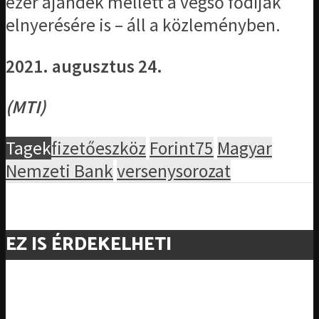
ezer ajándék mellett a végső fődíjak
elnyerésére is – áll a közleményben.
2021. augusztus 24.
(MTI)
Tagek
fizetőeszköz
Forint75
Magyar
Nemzeti Bank
versenysorozat
EZ IS ÉRDEKELHETI