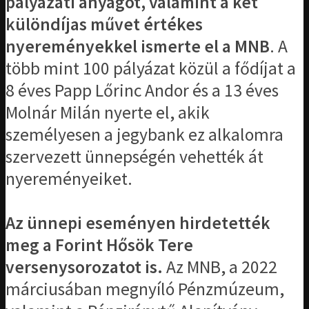
pályázati anyagot, valamint a két
különdíjas művet értékes
nyereményekkel ismerte el a MNB
. A
több mint 100 pályázat közül a fődíjat a
8 éves Papp Lőrinc Andor és a 13 éves
Molnár Milán nyerte el, akik
személyesen a jegybank ez alkalomra
szervezett ünnepségén vehették át
nyereményeiket.
Az ünnepi eseményen hirdetették
meg a Forint Hősök Tere
versenysorozatot is.
Az MNB, a 2022
márciusában megnyíló Pénzmúzeum,