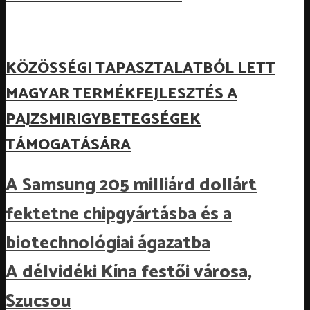
KÖZÖSSÉGI TAPASZTALATBÓL LETT
MAGYAR TERMÉKFEJLESZTÉS A
PAJZSMIRIGYBETEGSÉGEK
TÁMOGATÁSÁRA
A Samsung 205 milliárd dollárt
fektetne chipgyártásba és a
biotechnológiai ágazatba
A délvidéki Kína festői városa,
Szucsou