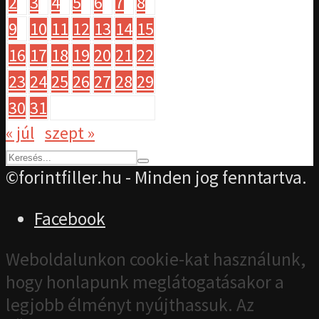
2
3
4
5
6
7
8
9
10
11
12
13
14
15
16
17
18
19
20
21
22
23
24
25
26
27
28
29
30
31
« júl
szept »
©forintfiller.hu - Minden jog fenntartva.
Facebook
Weboldalunkon cookie-kat használunk,
hogy honlapunk meglátogatásakor a
legjobb élményt nyújthassuk. Az