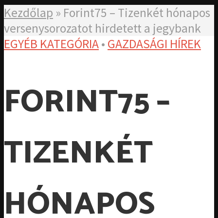
Kezdőlap
»
Forint75 – Tizenkét hónapos
versenysorozatot hirdetett a jegybank
EGYÉB KATEGÓRIA
•
GAZDASÁGI HÍREK
FORINT75 –
TIZENKÉT
HÓNAPOS