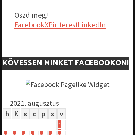
Oszd meg!
Facebook
X
Pinterest
LinkedIn
KÖVESSEN MINKET FACEBOOKON!
2021. augusztus
h
K
s
c
p
s
v
1