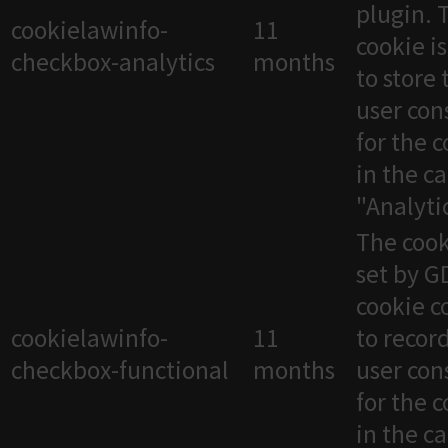
plugin. 
cookielawinfo-
11
cookie i
checkbox-analytics
months
to store 
user con
for the 
in the c
"Analytic
The cook
set by 
cookie c
cookielawinfo-
11
to recor
checkbox-functional
months
user con
for the 
in the c