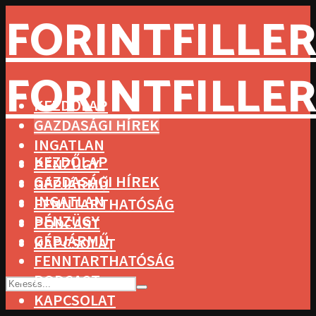
FORINTFILLER
FORINTFILLER
KEZDŐLAP
GAZDASÁGI HÍREK
INGATLAN
KEZDŐLAP
PÉNZÜGY
GAZDASÁGI HÍREK
GÉPJÁRMŰ
INGATLAN
FENNTARTHATÓSÁG
PÉNZÜGY
PODCAST
GÉPJÁRMŰ
KAPCSOLAT
FENNTARTHATÓSÁG
PODCAST
KAPCSOLAT