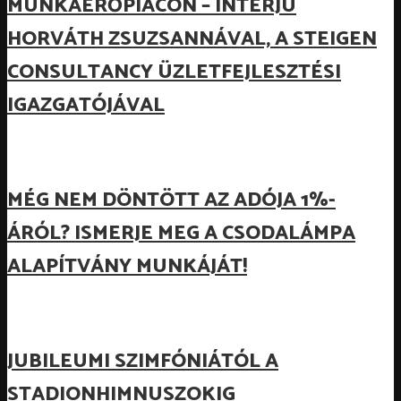
MUNKAERŐPIACON – INTERJÚ
HORVÁTH ZSUZSANNÁVAL, A STEIGEN
CONSULTANCY ÜZLETFEJLESZTÉSI
IGAZGATÓJÁVAL
MÉG NEM DÖNTÖTT AZ ADÓJA 1%-
ÁRÓL? ISMERJE MEG A CSODALÁMPA
ALAPÍTVÁNY MUNKÁJÁT!
JUBILEUMI SZIMFÓNIÁTÓL A
STADIONHIMNUSZOKIG