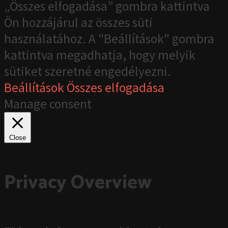
„Összes elfogadása” gombra kattintva
Ön hozzájárul az összes süti
használatához. A "Beállítások" gombra
kattintva megadhatja, hogy melyik
sütiket szeretné engedélyezni.
Beállítások
Összes elfogadása
Manage consent
Close
Privacy Overview