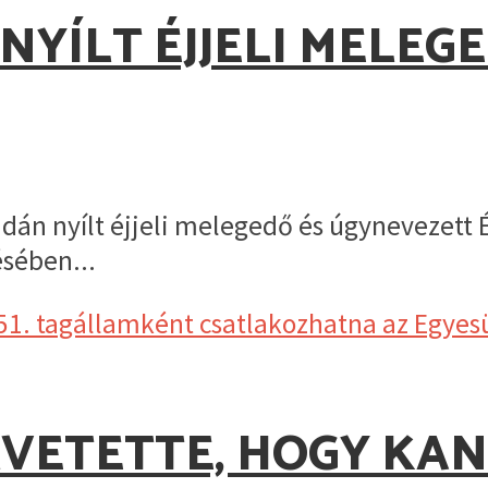
 NYÍLT ÉJJELI MELE
udán nyílt éjjeli melegedő és úgynevezett 
sében...
VETETTE, HOGY KANA