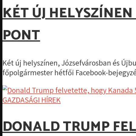
KÉT ÚJ HELYSZÍNEN
PONT
Két új helyszínen, Józsefvárosban és Újb
főpolgármester hétfői Facebook-bejegyzé
GAZDASÁGI HÍREK
DONALD TRUMP FEL