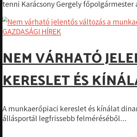
tenni Karácsony Gergely főpolgármester a
GAZDASÁGI HÍREK
NEM VÁRHATÓ JELE
KERESLET ÉS KÍNÁ
A munkaerőpiaci kereslet és kínálat dina
állásportál legfrissebb felméréséből...