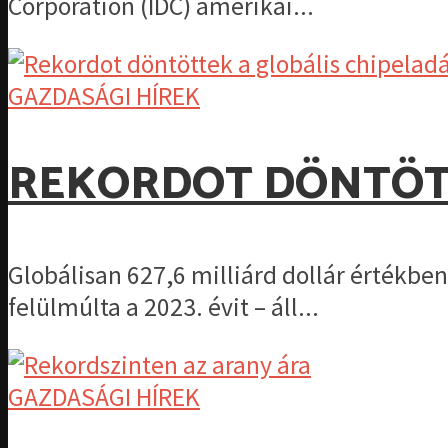
Corporation (IDC) amerikai...
GAZDASÁGI HÍREK
REKORDOT DÖNTÖTT
Globálisan 627,6 milliárd dollár értékben
felülmúlta a 2023. évit – áll...
GAZDASÁGI HÍREK