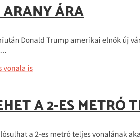
 ARANY ÁRA
iután Donald Trump amerikai elnök új vám
..
ET A 2-ES METRÓ T
ósulhat a 2-es metró teljes vonalának aka