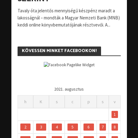
Tavaly óta jelentős mennyiségű készpénz maradt a
lakosságnál – mondták a Magyar Nemzeti Bank (MNB)
keddi online könyvbemutatójának résztvevői. A...
KÖVESSEN MINKET FACEBOOKON!
2021. augusztus
h
K
s
c
p
s
v
1
2
3
4
5
6
7
8