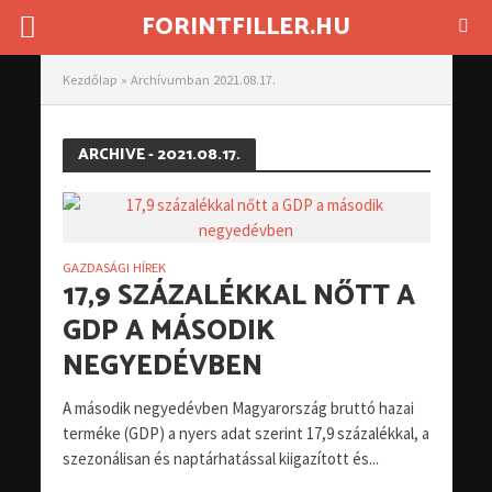
FORINTFILLER.HU
Kezdőlap
»
Archívumban 2021.08.17.
ARCHIVE - 2021.08.17.
GAZDASÁGI HÍREK
17,9 SZÁZALÉKKAL NŐTT A
GDP A MÁSODIK
NEGYEDÉVBEN
A második negyedévben Magyarország bruttó hazai
terméke (GDP) a nyers adat szerint 17,9 százalékkal, a
szezonálisan és naptárhatással kiigazított és...