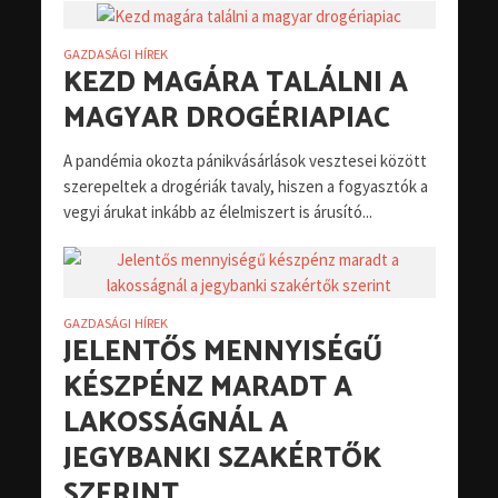
GAZDASÁGI HÍREK
KEZD MAGÁRA TALÁLNI A
MAGYAR DROGÉRIAPIAC
A pandémia okozta pánikvásárlások vesztesei között
szerepeltek a drogériák tavaly, hiszen a fogyasztók a
vegyi árukat inkább az élelmiszert is árusító...
GAZDASÁGI HÍREK
JELENTŐS MENNYISÉGŰ
KÉSZPÉNZ MARADT A
LAKOSSÁGNÁL A
JEGYBANKI SZAKÉRTŐK
SZERINT