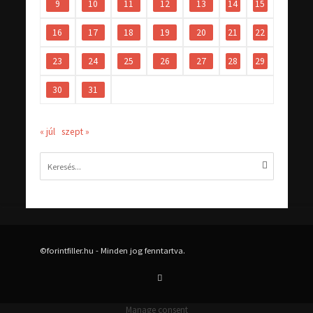
9
10
11
12
13
14
15
16
17
18
19
20
21
22
23
24
25
26
27
28
29
30
31
« júl
szept »
©forintfiller.hu - Minden jog fenntartva.
Manage consent