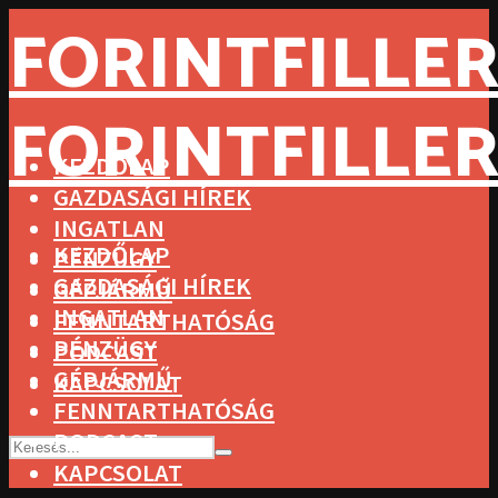
FORINTFILLER
FORINTFILLER
KEZDŐLAP
GAZDASÁGI HÍREK
INGATLAN
KEZDŐLAP
PÉNZÜGY
GAZDASÁGI HÍREK
GÉPJÁRMŰ
INGATLAN
FENNTARTHATÓSÁG
PÉNZÜGY
PODCAST
GÉPJÁRMŰ
KAPCSOLAT
FENNTARTHATÓSÁG
PODCAST
KAPCSOLAT