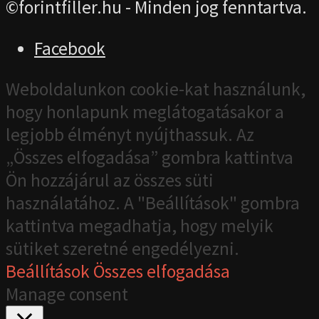
©forintfiller.hu - Minden jog fenntartva.
Facebook
Weboldalunkon cookie-kat használunk,
hogy honlapunk meglátogatásakor a
legjobb élményt nyújthassuk. Az
„Összes elfogadása” gombra kattintva
Ön hozzájárul az összes süti
használatához. A "Beállítások" gombra
kattintva megadhatja, hogy melyik
sütiket szeretné engedélyezni.
Beállítások
Összes elfogadása
Manage consent