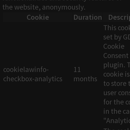
the website, anonymously.
Cookie
Duration
Descri
This cook
set by 
Cookie
Consent
plugin. 
cookielawinfo-
11
cookie i
checkbox-analytics
months
to store 
user con
for the 
in the c
"Analytic