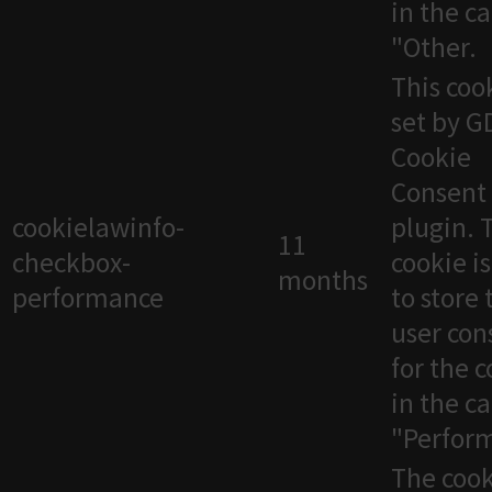
in the c
"Other.
This cook
set by 
Cookie
Consent
cookielawinfo-
plugin. 
11
checkbox-
cookie i
months
performance
to store 
user con
for the 
in the c
"Perfor
The cook