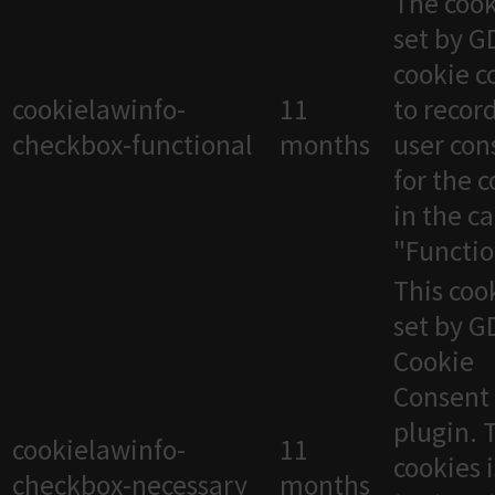
The cook
set by 
cookie c
cookielawinfo-
11
to recor
checkbox-functional
months
user con
for the 
in the c
"Functio
This cook
set by 
Cookie
Consent
plugin. 
cookielawinfo-
11
cookies 
checkbox-necessary
months