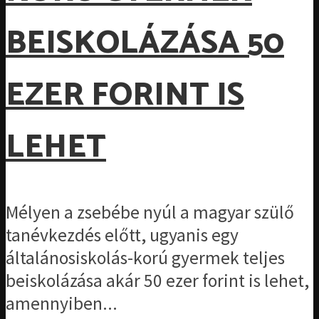
BEISKOLÁZÁSA 50
EZER FORINT IS
LEHET
Mélyen a zsebébe nyúl a magyar szülő
tanévkezdés előtt, ugyanis egy
általánosiskolás-korú gyermek teljes
beiskolázása akár 50 ezer forint is lehet,
amennyiben...