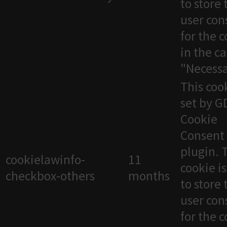
to store 
user con
for the 
in the c
"Necessa
This cook
set by 
Cookie
Consent
plugin. 
cookielawinfo-
11
cookie i
checkbox-others
months
to store 
user con
for the 