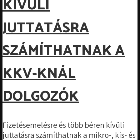
KÍVÜLI
JUTTATÁSRA
SZÁMÍTHATNAK A
KKV-KNÁL
DOLGOZÓK
Fizetésemelésre és több béren kívüli
juttatásra számíthatnak a mikro-, kis- és