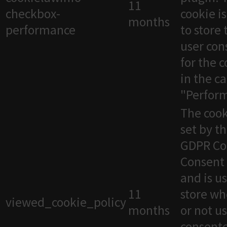
11
checkbox-
cookie i
months
performance
to store 
user con
for the 
in the c
"Perfor
The cook
set by t
GDPR Co
Consent 
and is u
11
store wh
viewed_cookie_policy
months
or not u
consente