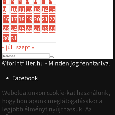
2
3
4
5
6
7
8
9
10
11
12
13
14
15
16
17
18
19
20
21
22
23
24
25
26
27
28
29
30
31
« júl
szept »
©forintfiller.hu - Minden jog fenntartva.
Facebook
Weboldalunkon cookie-kat használunk,
hogy honlapunk meglátogatásakor a
legjobb élményt nyújthassuk. Az