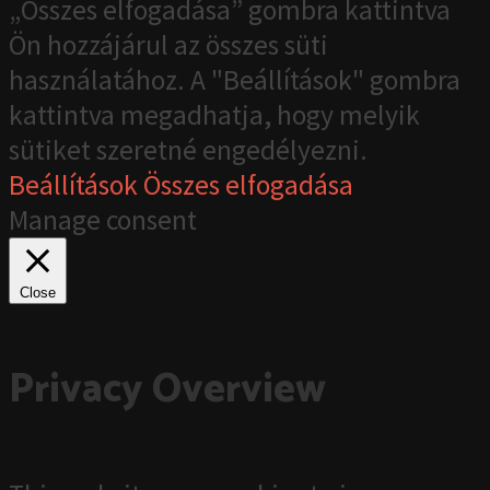
„Összes elfogadása” gombra kattintva
Ön hozzájárul az összes süti
használatához. A "Beállítások" gombra
kattintva megadhatja, hogy melyik
sütiket szeretné engedélyezni.
Beállítások
Összes elfogadása
Manage consent
Close
Privacy Overview