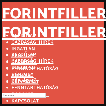
FORINTFILLER
FORINTFILLER
KEZDŐLAP
GAZDASÁGI HÍREK
INGATLAN
KEZDŐLAP
PÉNZÜGY
GAZDASÁGI HÍREK
GÉPJÁRMŰ
INGATLAN
FENNTARTHATÓSÁG
PÉNZÜGY
PODCAST
GÉPJÁRMŰ
KAPCSOLAT
FENNTARTHATÓSÁG
PODCAST
KAPCSOLAT