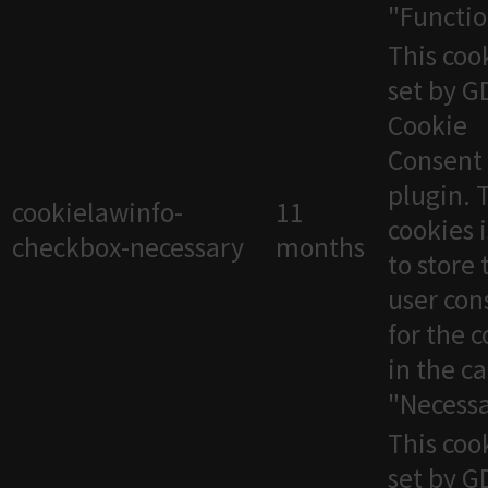
"Functio
This cook
set by 
Cookie
Consent
plugin. 
cookielawinfo-
11
cookies 
checkbox-necessary
months
to store 
user con
for the 
in the c
"Necessa
This cook
set by 