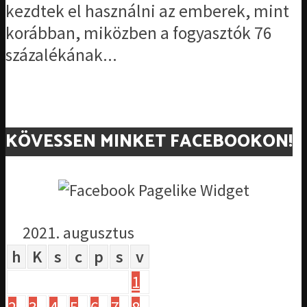
kezdtek el használni az emberek, mint
korábban, miközben a fogyasztók 76
százalékának...
KÖVESSEN MINKET FACEBOOKON!
2021. augusztus
h
K
s
c
p
s
v
1