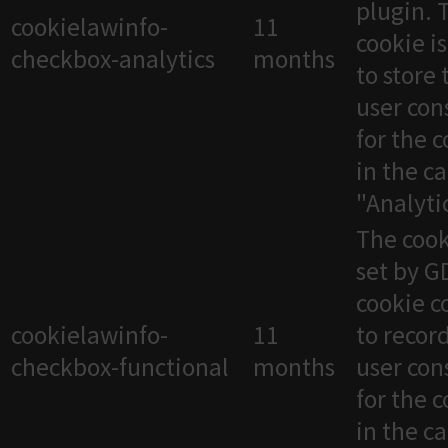
plugin. 
cookielawinfo-
11
cookie i
checkbox-analytics
months
to store 
user con
for the 
in the c
"Analytic
The cook
set by 
cookie c
cookielawinfo-
11
to recor
checkbox-functional
months
user con
for the 
in the c