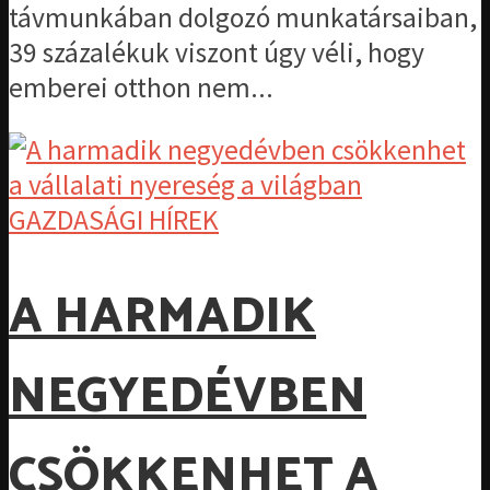
távmunkában dolgozó munkatársaiban,
39 százalékuk viszont úgy véli, hogy
emberei otthon nem...
GAZDASÁGI HÍREK
A HARMADIK
NEGYEDÉVBEN
CSÖKKENHET A