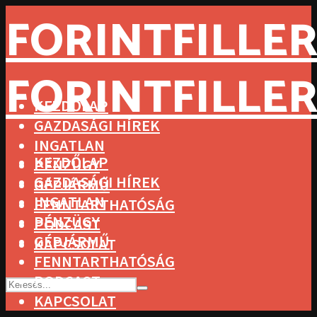
FORINTFILLER
FORINTFILLER
KEZDŐLAP
GAZDASÁGI HÍREK
INGATLAN
KEZDŐLAP
PÉNZÜGY
GAZDASÁGI HÍREK
GÉPJÁRMŰ
INGATLAN
FENNTARTHATÓSÁG
PÉNZÜGY
PODCAST
GÉPJÁRMŰ
KAPCSOLAT
FENNTARTHATÓSÁG
PODCAST
KAPCSOLAT