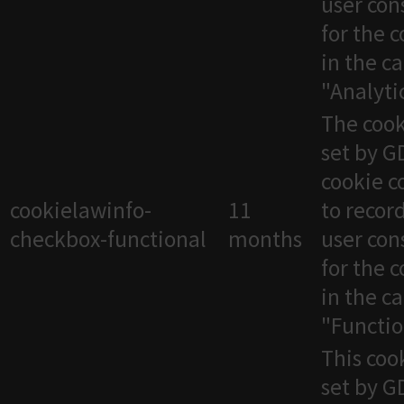
user con
for the 
in the c
"Analytic
The cook
set by 
cookie c
cookielawinfo-
11
to recor
checkbox-functional
months
user con
for the 
in the c
"Functio
This cook
set by 