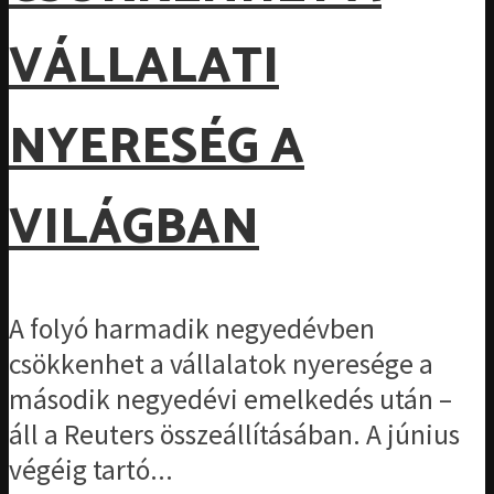
VÁLLALATI
NYERESÉG A
VILÁGBAN
A folyó harmadik negyedévben
csökkenhet a vállalatok nyeresége a
második negyedévi emelkedés után –
áll a Reuters összeállításában. A június
végéig tartó...