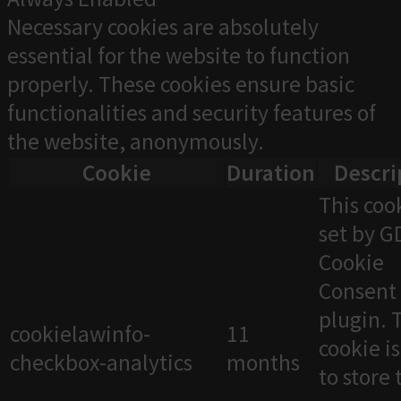
Necessary cookies are absolutely
essential for the website to function
properly. These cookies ensure basic
functionalities and security features of
the website, anonymously.
Cookie
Duration
Descri
This cook
set by 
Cookie
Consent
plugin. 
cookielawinfo-
11
cookie i
checkbox-analytics
months
to store 