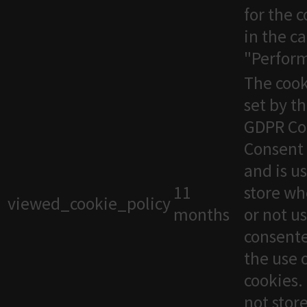
for the 
in the c
"Perfor
The cook
set by t
GDPR Co
Consent 
and is u
11
store wh
viewed_cookie_policy
months
or not u
consente
the use 
cookies. 
not stor