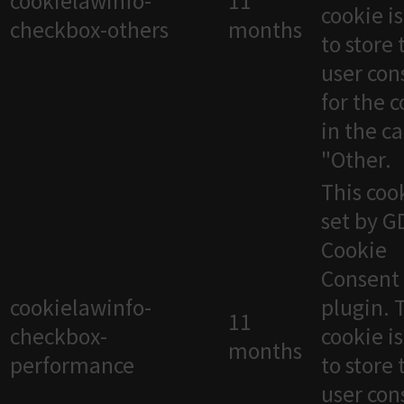
cookielawinfo-
11
cookie i
checkbox-others
months
to store 
user con
for the 
in the c
"Other.
This cook
set by 
Cookie
Consent
cookielawinfo-
plugin. 
11
checkbox-
cookie i
months
performance
to store 
user con