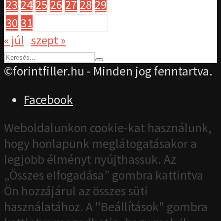
23
24
25
26
27
28
29
30
31
« júl
szept »
©forintfiller.hu - Minden jog fenntartva.
Facebook
Weboldalunkon cookie-kat használunk,
hogy honlapunk meglátogatásakor a
legjobb élményt nyújthassuk. Az
„Összes elfogadása” gombra kattintva
Ön hozzájárul az összes süti
használatához. A "Beállítások" gombra