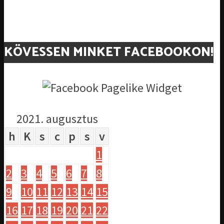
KÖVESSEN MINKET FACEBOOKON!
2021. augusztus
h
K
s
c
p
s
v
1
2
3
4
5
6
7
8
9
10
11
12
13
14
15
16
17
18
19
20
21
22