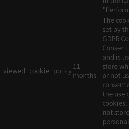
in the c
"Perfor
The cook
set by t
GDPR Co
Consent 
and is u
11
store wh
viewed_cookie_policy
months
or not u
consente
the use 
cookies. 
not stor
personal