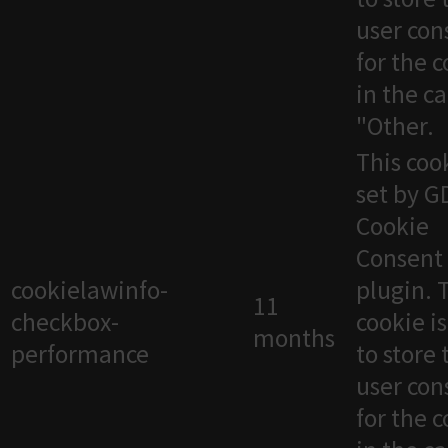
user con
for the 
in the c
"Other.
This cook
set by 
Cookie
Consent
cookielawinfo-
plugin. 
11
checkbox-
cookie i
months
performance
to store 
user con
for the 