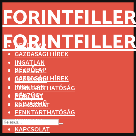
FORINTFILLER
FORINTFILLER
KEZDŐLAP
GAZDASÁGI HÍREK
INGATLAN
KEZDŐLAP
PÉNZÜGY
GAZDASÁGI HÍREK
GÉPJÁRMŰ
INGATLAN
FENNTARTHATÓSÁG
PÉNZÜGY
PODCAST
GÉPJÁRMŰ
KAPCSOLAT
FENNTARTHATÓSÁG
PODCAST
KAPCSOLAT