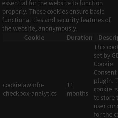
essential for the website to function
properly. These cookies ensure basic
functionalities and security features of
the website, anonymously.
Cookie
Duration
Descri
This cook
set by 
Cookie
Consent
plugin. 
cookielawinfo-
11
cookie i
checkbox-analytics
months
to store 
user con
for the 