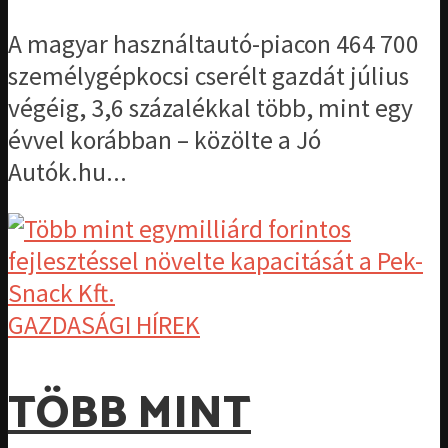
A magyar használtautó-piacon 464 700
személygépkocsi cserélt gazdát július
végéig, 3,6 százalékkal több, mint egy
évvel korábban – közölte a Jó
Autók.hu...
GAZDASÁGI HÍREK
TÖBB MINT