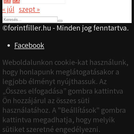
« júl
szept »
©forintfiller.hu - Minden jog fenntartva.
Facebook
Weboldalunkon cookie-kat használunk,
hogy honlapunk meglátogatásakor a
legjobb élményt nyújthassuk. Az
„Összes elfogadása” gombra kattintva
Ön hozzájárul az összes süti
használatához. A "Beállítások" gombra
kattintva megadhatja, hogy melyik
sütiket szeretné engedélyezni.