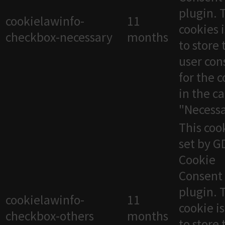
plugin. 
cookielawinfo-
11
cookies 
checkbox-necessary
months
to store 
user con
for the 
in the c
"Necessa
This cook
set by 
Cookie
Consent
plugin. 
cookielawinfo-
11
cookie i
checkbox-others
months
to store 