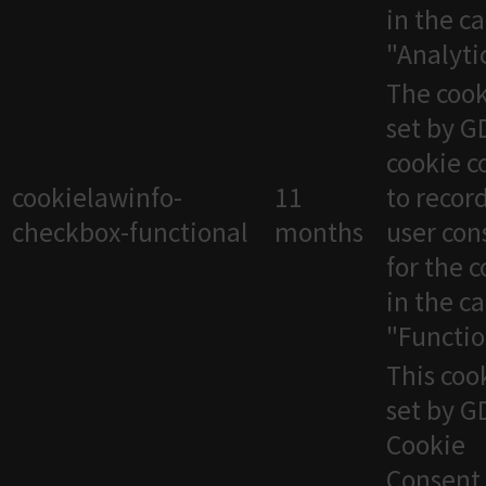
in the c
"Analytic
The cook
set by 
cookie c
cookielawinfo-
11
to recor
checkbox-functional
months
user con
for the 
in the c
"Functio
This cook
set by 
Cookie
Consent