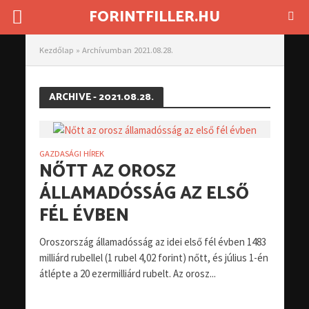
FORINTFILLER.HU
Kezdőlap
»
Archívumban 2021.08.28.
ARCHIVE - 2021.08.28.
GAZDASÁGI HÍREK
NŐTT AZ OROSZ
ÁLLAMADÓSSÁG AZ ELSŐ
FÉL ÉVBEN
Oroszország államadósság az idei első fél évben 1483
milliárd rubellel (1 rubel 4,02 forint) nőtt, és július 1-én
átlépte a 20 ezermilliárd rubelt. Az orosz...