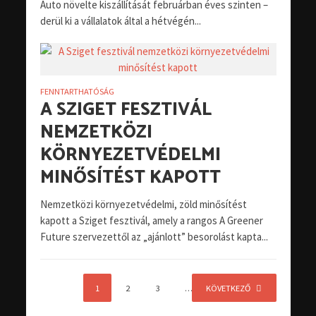
Auto növelte kiszállítását februárban éves szinten –
derül ki a vállalatok által a hétvégén...
FENNTARTHATÓSÁG
A SZIGET FESZTIVÁL
NEMZETKÖZI
KÖRNYEZETVÉDELMI
MINŐSÍTÉST KAPOTT
Nemzetközi környezetvédelmi, zöld minősítést
kapott a Sziget fesztivál, amely a rangos A Greener
Future szervezettől az „ajánlott” besorolást kapta...
1
2
3
…
KÖVETKEZŐ
20