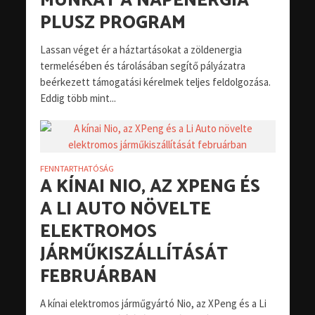
MUNKÁT A NAPENERGIA
PLUSZ PROGRAM
Lassan véget ér a háztartásokat a zöldenergia
termelésében és tárolásában segítő pályázatra
beérkezett támogatási kérelmek teljes feldolgozása.
Eddig több mint...
FENNTARTHATÓSÁG
A KÍNAI NIO, AZ XPENG ÉS
A LI AUTO NÖVELTE
ELEKTROMOS
JÁRMŰKISZÁLLÍTÁSÁT
FEBRUÁRBAN
A kínai elektromos járműgyártó Nio, az XPeng és a Li