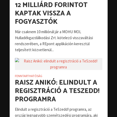
12 MILLIÁRD FORINTOT
KAPTAK VISSZA A
FOGYASZTÓK
Már csaknem 10 milliónál jár a MOHU MOL
Hulladékgazdálkodási Zrt. kötelező visszaváltási
rendszerében, a REpont applikáción keresztül
teljesített közvetlenül...
FENNTARTHATÓSÁG
RAISZ ANIKÓ: ELINDULT A
REGISZTRÁCIÓ A TESZEDD!
PROGRAMRA
Elindult a regisztráció a TeSzedd! programra, az
ország legnagyobb szemétszedési programjára, aki