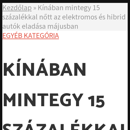
Kezdőlap
»
Kínában mintegy 15
százalékkal nőtt az elektromos és hibrid
autók eladása májusban
EGYÉB KATEGÓRIA
KÍNÁBAN
MINTEGY 15