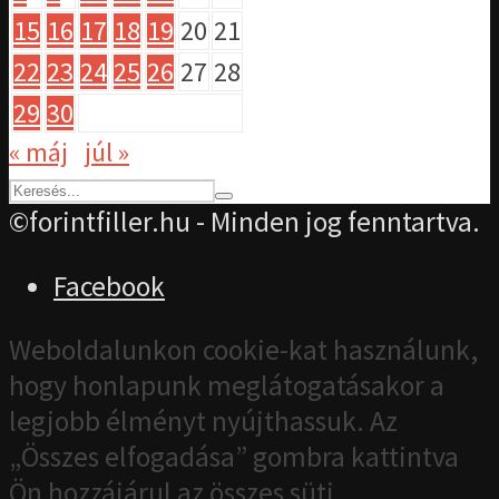
15
16
17
18
19
20
21
22
23
24
25
26
27
28
29
30
« máj
júl »
©forintfiller.hu - Minden jog fenntartva.
Facebook
Weboldalunkon cookie-kat használunk,
hogy honlapunk meglátogatásakor a
legjobb élményt nyújthassuk. Az
„Összes elfogadása” gombra kattintva
Ön hozzájárul az összes süti