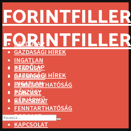
FORINTFILLER
FORINTFILLER
KEZDŐLAP
GAZDASÁGI HÍREK
INGATLAN
KEZDŐLAP
PÉNZÜGY
GAZDASÁGI HÍREK
GÉPJÁRMŰ
INGATLAN
FENNTARTHATÓSÁG
PÉNZÜGY
PODCAST
GÉPJÁRMŰ
KAPCSOLAT
FENNTARTHATÓSÁG
PODCAST
KAPCSOLAT