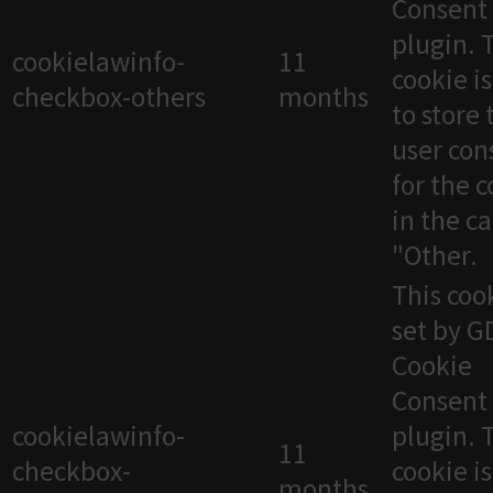
Consent
plugin. 
cookielawinfo-
11
cookie i
checkbox-others
months
to store 
user con
for the 
in the c
"Other.
This cook
set by 
Cookie
Consent
cookielawinfo-
plugin. 
11
checkbox-
cookie i
months