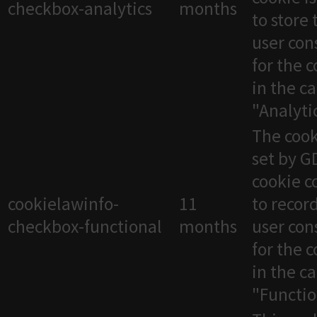
checkbox-analytics
months
to store 
user con
for the 
in the c
"Analytic
The cook
set by 
cookie c
cookielawinfo-
11
to recor
checkbox-functional
months
user con
for the 
in the c
"Functio