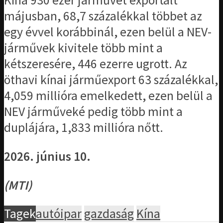
Kína 930 ezer járművet exportált
májusban, 68,7 százalékkal többet az
egy évvel korábbinál, ezen belül a NEV-
járművek kivitele több mint a
kétszeresére, 446 ezerre ugrott. Az
öthavi kínai járműexport 63 százalékkal,
4,059 millióra emelkedett, ezen belül a
NEV járműveké pedig több mint a
duplájára, 1,833 millióra nőtt.
2026. június 10.
(MTI)
Tagek
autóipar
gazdaság
Kína