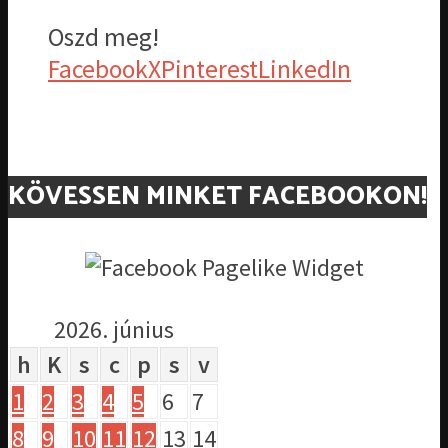
Oszd meg!
Facebook
X
Pinterest
LinkedIn
KÖVESSEN MINKET FACEBOOKON!
2026. június
h
K
s
c
p
s
v
1
2
3
4
5
6
7
8
9
10
11
12
13
14