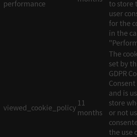
performance
to store 
user con
for the 
in the c
"Perfor
The cook
set by t
GDPR Co
Consent 
and is u
11
store wh
viewed_cookie_policy
months
or not u
consente
the use 