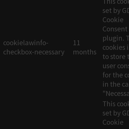
This cook
set by 
Cookie
Consent
plugin. 
cookielawinfo-
11
cookies 
checkbox-necessary
months
to store 
user con
for the 
in the c
"Necessa
This cook
set by 
Cookie