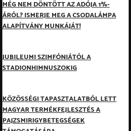
MÉG NEM DÖNTÖTT AZ ADÓJA 1%-
ÁRÓL? ISMERJE MEG A CSODALÁMPA
ALAPÍTVÁNY MUNKÁJÁT!
JUBILEUMI SZIMFÓNIÁTÓL A
STADIONHIMNUSZOKIG
KÖZÖSSÉGI TAPASZTALATBÓL LETT
MAGYAR TERMÉKFEJLESZTÉS A
PAJZSMIRIGYBETEGSÉGEK