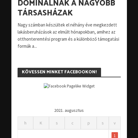
DOMINÁLNAK A NAGYOBB
TÁRSASHÁZAK
Nagy számban készültek el néhány éve megkezdett
lakásberuházások az elmúlt hónapokban, amihez az
otthonteremtési program és a különböző támogatási
formák a...
KÖVESSEN MINKET FACEBOOKON!
2021. augusztus
h
K
s
c
p
s
v
1