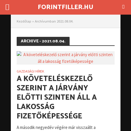
FORINTFILLER.HU
Kezdőlap
»
Archívumban 2021.08.04.
ARCHIVE - 2021.08.04.
GAZDASÁGI HÍREK
A KÖVETELÉSKEZELŐ
SZERINT A JÁRVÁNY
ELŐTTI SZINTEN ÁLL A
LAKOSSÁG
FIZETŐKÉPESSÉGE
A második negyedév végére már visszaállt a