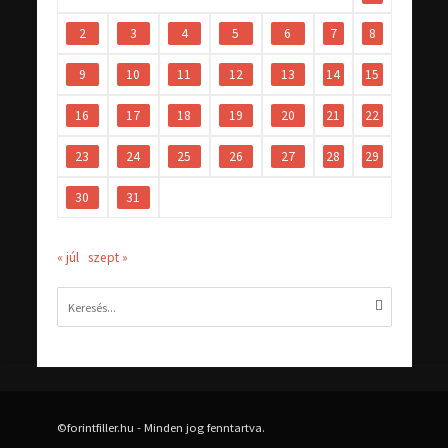
2
3
4
5
6
7
8
9
10
11
12
13
14
15
16
17
18
19
20
21
22
23
24
25
26
27
28
29
30
31
« júl
szept »
©forintfiller.hu - Minden jog fenntartva.