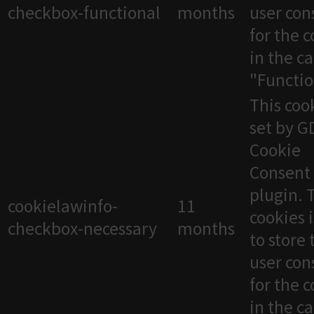
checkbox-functional
months
user con
for the 
in the c
"Functio
This cook
set by 
Cookie
Consent
plugin. 
cookielawinfo-
11
cookies 
checkbox-necessary
months
to store 
user con
for the 
in the c