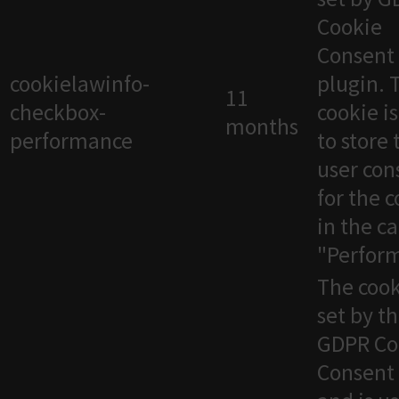
Cookie
Consent
cookielawinfo-
plugin. 
11
checkbox-
cookie i
months
performance
to store 
user con
for the 
in the c
"Perfor
The cook
set by t
GDPR Co
Consent 