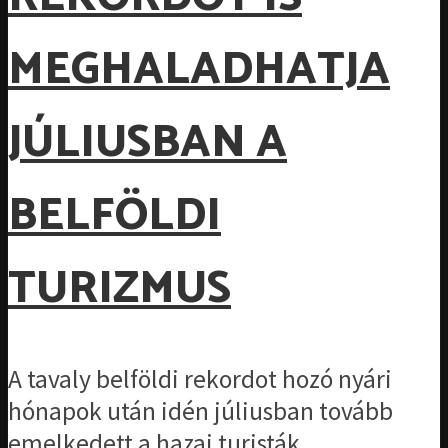
MEGHALADHATJA
JÚLIUSBAN A
BELFÖLDI
TURIZMUS
A tavaly belföldi rekordot hozó nyári
hónapok után idén júliusban tovább
emelkedett a hazai turisták