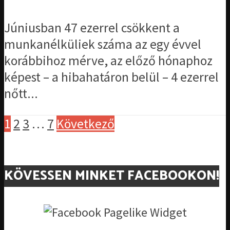
Júniusban 47 ezerrel csökkent a
munkanélküliek száma az egy évvel
korábbihoz mérve, az előző hónaphoz
képest – a hibahatáron belül – 4 ezerrel
nőtt...
1
2
3
…
7
Következő
KÖVESSEN MINKET FACEBOOKON!