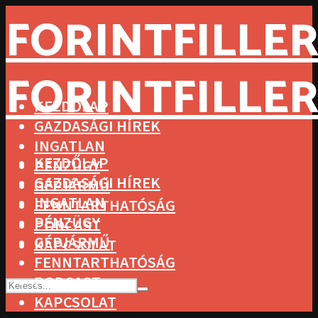
FORINTFILLER
FORINTFILLER
KEZDŐLAP
GAZDASÁGI HÍREK
INGATLAN
KEZDŐLAP
PÉNZÜGY
GAZDASÁGI HÍREK
GÉPJÁRMŰ
INGATLAN
FENNTARTHATÓSÁG
PÉNZÜGY
PODCAST
GÉPJÁRMŰ
KAPCSOLAT
FENNTARTHATÓSÁG
PODCAST
KAPCSOLAT