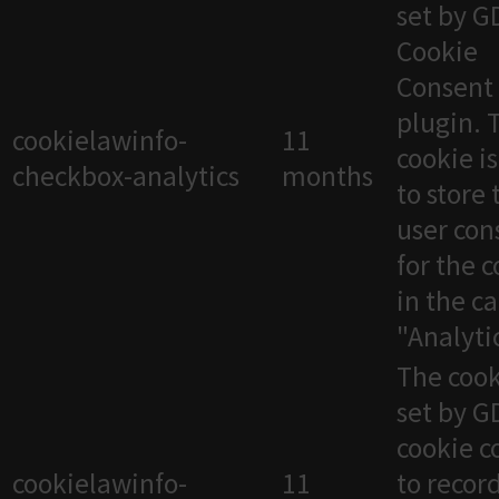
set by 
Cookie
Consent
plugin. 
cookielawinfo-
11
cookie i
checkbox-analytics
months
to store 
user con
for the 
in the c
"Analytic
The cook
set by 
cookie c
cookielawinfo-
11
to recor