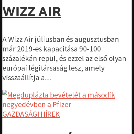
WIZZ AIR
A Wizz Air júliusban és augusztusban
már 2019-es kapacitása 90-100
százalékán repül, és ezzel az első olyan
európai légitársaság lesz, amely
visszaállítja a...
GAZDASÁGI HÍREK