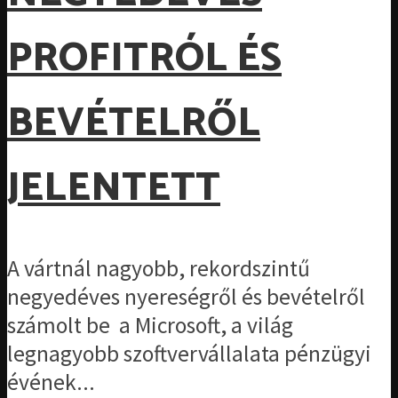
PROFITRÓL ÉS
BEVÉTELRŐL
JELENTETT
A vártnál nagyobb, rekordszintű
negyedéves nyereségről és bevételről
számolt be a Microsoft, a világ
legnagyobb szoftvervállalata pénzügyi
évének...