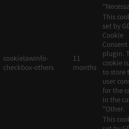
"Necessa
This cook
set by 
Cookie
Consent
plugin. 
cookielawinfo-
11
cookie i
checkbox-others
months
to store 
user con
for the 
in the c
"Other.
This cook
set by 