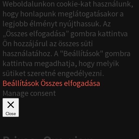
Weboldalunkon cookie-kat használunk,
hogy honlapunk meglátogatásakor a
legjobb élményt nyújthassuk. Az
„Összes elfogadása” gombra kattintva
Ön hozzájárul az összes süti
használatához. A "Beállítások" gombra
kattintva megadhatja, hogy melyik
sütiket szeretné engedélyezni.
Beállítások
Összes elfogadása
Manage consent
Close