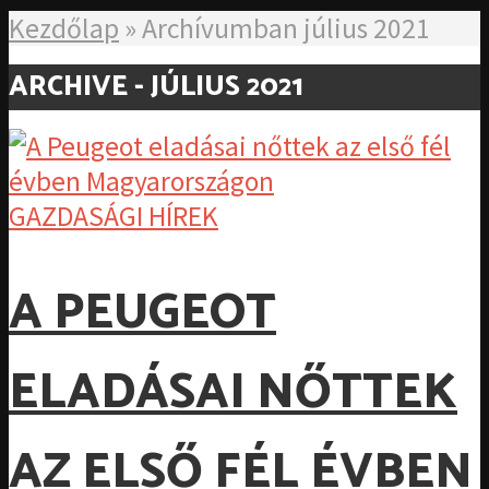
Kezdőlap
»
Archívumban július 2021
ARCHIVE - JÚLIUS 2021
GAZDASÁGI HÍREK
A PEUGEOT
ELADÁSAI NŐTTEK
AZ ELSŐ FÉL ÉVBEN