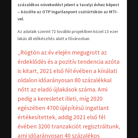
százalékos növekedést jelent a tavalyi évhez képest
– közölte az OTP Ingatlanpont csütörtökön az MTI-
vel.
Az adataik szerint 72 további projektben közel 13 ezer
lakás áll előkészítés alatt a fővárosban.
„Rögtön az év elején megugrott az
érdeklődés és a pozitív tendencia azóta
is kitart, 2021 első fél évében a kínálati
oldalon időarányosan 80 százalékkal
nőtt az eladó újlakások száma. Ami
pedig a keresletet illeti, míg 2020
egészében 4700 újépítésű ingatlant
értékesítettek, addig 2021 első fél
évében 3200 tranzakciót regisztráltunk,
ami időarányosan 40 százalékos