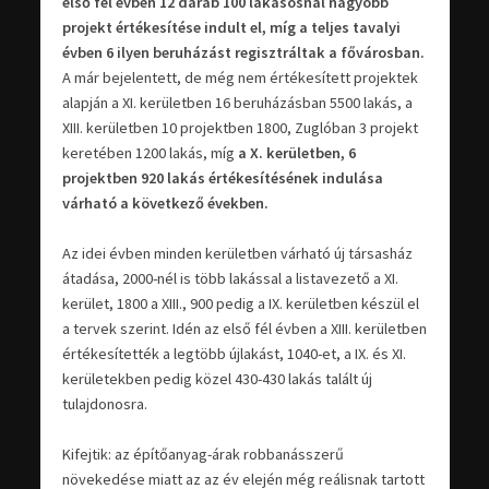
első fél évben 12 darab 100 lakásosnál nagyobb
projekt értékesítése indult el, míg a teljes tavalyi
évben 6 ilyen beruházást regisztráltak a fővárosban.
A már bejelentett, de még nem értékesített projektek
alapján a XI. kerületben 16 beruházásban 5500 lakás, a
XIII. kerületben 10 projektben 1800, Zuglóban 3 projekt
keretében 1200 lakás, míg
a X. kerületben, 6
projektben 920 lakás értékesítésének indulása
várható a következő években.
Az idei évben minden kerületben várható új társasház
átadása, 2000-nél is több lakással a listavezető a XI.
kerület, 1800 a XIII., 900 pedig a IX. kerületben készül el
a tervek szerint. Idén az első fél évben a XIII. kerületben
értékesítették a legtöbb újlakást, 1040-et, a IX. és XI.
kerületekben pedig közel 430-430 lakás talált új
tulajdonosra.
Kifejtik: az építőanyag-árak robbanásszerű
növekedése miatt az az év elején még reálisnak tartott