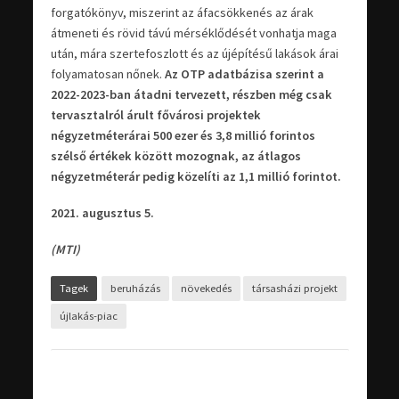
forgatókönyv, miszerint az áfacsökkenés az árak
átmeneti és rövid távú mérséklődését vonhatja maga
után, mára szertefoszlott és az újépítésű lakások árai
folyamatosan nőnek.
Az OTP adatbázisa szerint a
2022-2023-ban átadni tervezett, részben még csak
tervasztalról árult fővárosi projektek
négyzetméterárai 500 ezer és 3,8 millió forintos
szélső értékek között mozognak, az átlagos
négyzetméterár pedig közelíti az 1,1 millió forintot.
2021. augusztus 5.
(MTI)
Tagek
beruházás
növekedés
társasházi projekt
újlakás-piac