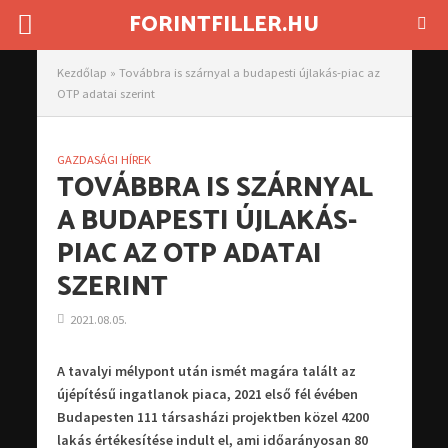
FORINTFILLER.HU
Kezdőlap
»
Továbbra is szárnyal a budapesti újlakás-piac az
OTP adatai szerint
GAZDASÁGI HÍREK
TOVÁBBRA IS SZÁRNYAL
A BUDAPESTI ÚJLAKÁS-
PIAC AZ OTP ADATAI
SZERINT
2021.08.05.
A tavalyi mélypont után ismét magára talált az
újépítésű ingatlanok piaca, 2021 első fél évében
Budapesten 111 társasházi projektben közel 4200
lakás értékesítése indult el, ami időarányosan 80