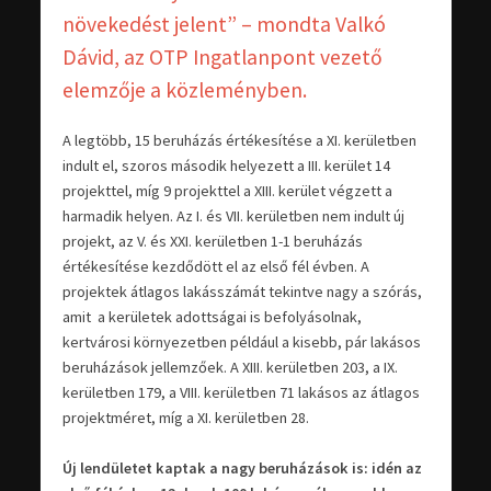
növekedést jelent” – mondta Valkó
Dávid, az OTP Ingatlanpont vezető
elemzője a közleményben.
A legtöbb, 15 beruházás értékesítése a XI. kerületben
indult el, szoros második helyezett a III. kerület 14
projekttel, míg 9 projekttel a XIII. kerület végzett a
harmadik helyen. Az I. és VII. kerületben nem indult új
projekt, az V. és XXI. kerületben 1-1 beruházás
értékesítése kezdődött el az első fél évben. A
projektek átlagos lakásszámát tekintve nagy a szórás,
amit a kerületek adottságai is befolyásolnak,
kertvárosi környezetben például a kisebb, pár lakásos
beruházások jellemzőek. A XIII. kerületben 203, a IX.
kerületben 179, a VIII. kerületben 71 lakásos az átlagos
projektméret, míg a XI. kerületben 28.
Új lendületet kaptak a nagy beruházások is: idén az