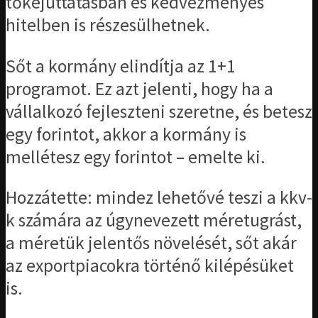
tőkejuttatásban és kedvezményes
hitelben is részesülhetnek.
Sőt a kormány elindítja az 1+1
programot. Ez azt jelenti, hogy ha a
vállalkozó fejleszteni szeretne, és betesz
egy forintot, akkor a kormány is
mellétesz egy forintot – emelte ki.
Hozzátette: mindez lehetővé teszi a kkv-
k számára az úgynevezett méretugrást,
a méretük jelentős növelését, sőt akár
az exportpiacokra történő kilépésüket
is.