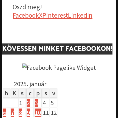
Oszd meg!
Facebook
X
Pinterest
LinkedIn
KÖVESSEN MINKET FACEBOOKON!
2025. január
h
K
s
c
p
s
v
1
2
3
4
5
6
7
8
9
10
11
12