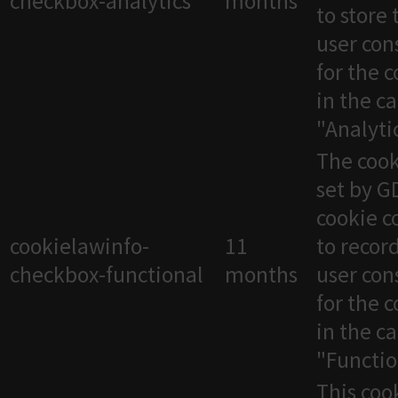
checkbox-analytics
months
to store 
user con
for the 
in the c
"Analytic
The cook
set by 
cookie c
cookielawinfo-
11
to recor
checkbox-functional
months
user con
for the 
in the c
"Functio
This cook