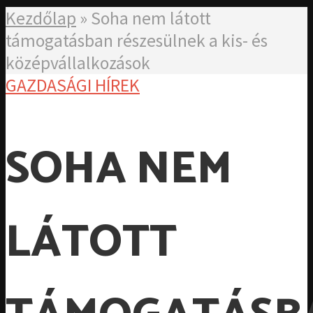
Kezdőlap
»
Soha nem látott
támogatásban részesülnek a kis- és
középvállalkozások
GAZDASÁGI HÍREK
SOHA NEM
LÁTOTT