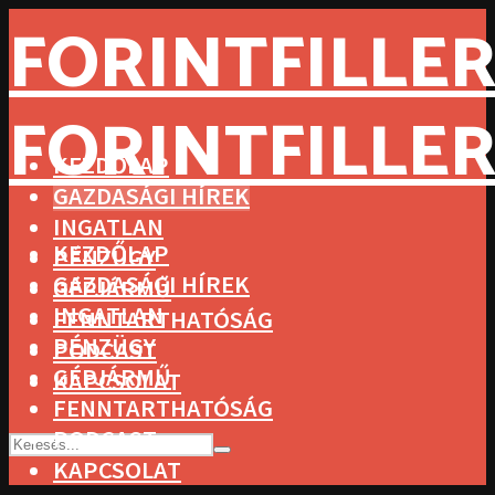
FORINTFILLER
FORINTFILLER
KEZDŐLAP
GAZDASÁGI HÍREK
INGATLAN
KEZDŐLAP
PÉNZÜGY
GAZDASÁGI HÍREK
GÉPJÁRMŰ
INGATLAN
FENNTARTHATÓSÁG
PÉNZÜGY
PODCAST
GÉPJÁRMŰ
KAPCSOLAT
FENNTARTHATÓSÁG
PODCAST
KAPCSOLAT