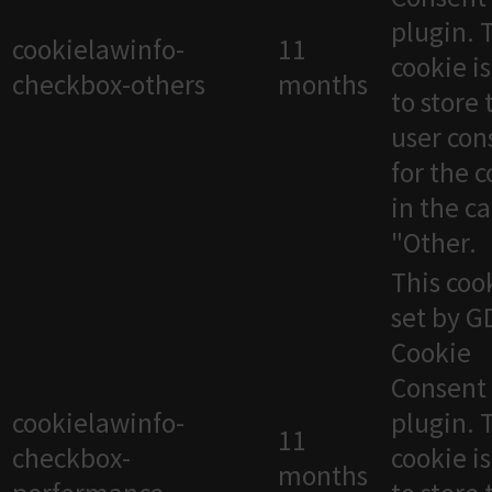
plugin. 
cookielawinfo-
11
cookie i
checkbox-others
months
to store 
user con
for the 
in the c
"Other.
This cook
set by 
Cookie
Consent
cookielawinfo-
plugin. 
11
checkbox-
cookie i
months