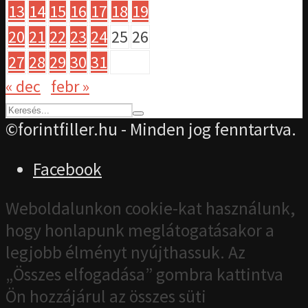
13
14
15
16
17
18
19
20
21
22
23
24
25
26
27
28
29
30
31
« dec
febr »
©forintfiller.hu - Minden jog fenntartva.
Facebook
Weboldalunkon cookie-kat használunk,
hogy honlapunk meglátogatásakor a
legjobb élményt nyújthassuk. Az
„Összes elfogadása” gombra kattintva
Ön hozzájárul az összes süti