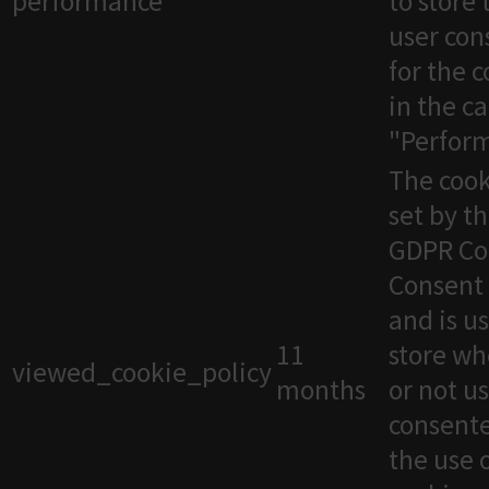
performance
to store 
user con
for the 
in the c
"Perfor
The cook
set by t
GDPR Co
Consent 
and is u
11
store wh
viewed_cookie_policy
months
or not u
consente
the use 