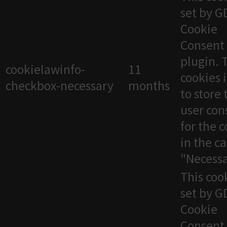
set by 
Cookie
Consent
plugin. 
cookielawinfo-
11
cookies 
checkbox-necessary
months
to store 
user con
for the 
in the c
"Necessa
This cook
set by 
Cookie
Consent