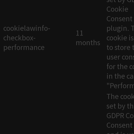
Cookie
Consent
cookielawinfo-
plugin. 
11
checkbox-
cookie i
months
performance
to store 
user con
for the 
in the c
"Perfor
The cook
set by t
GDPR Co
Consent 