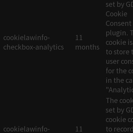
set by 
Cookie
Consent
plugin. 
cookielawinfo-
11
cookie i
checkbox-analytics
months
to store 
user con
for the 
in the c
"Analytic
The cook
set by 
cookie c
cookielawinfo-
11
to recor