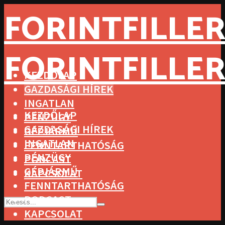
FORINTFILLER
FORINTFILLER
KEZDŐLAP
GAZDASÁGI HÍREK
INGATLAN
KEZDŐLAP
PÉNZÜGY
GAZDASÁGI HÍREK
GÉPJÁRMŰ
INGATLAN
FENNTARTHATÓSÁG
PÉNZÜGY
PODCAST
GÉPJÁRMŰ
KAPCSOLAT
FENNTARTHATÓSÁG
PODCAST
KAPCSOLAT