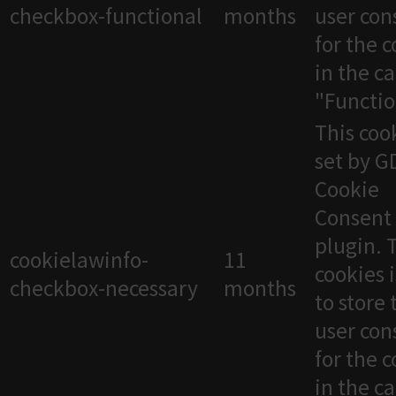
checkbox-functional
months
user con
for the 
in the c
"Functio
This cook
set by 
Cookie
Consent
plugin. 
cookielawinfo-
11
cookies 
checkbox-necessary
months
to store 
user con
for the 
in the c