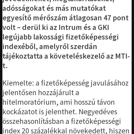
adósságokat és más mutatókat
egyesítő mérőszám átlagosan 47 pont
volt – derül ki az Intrum és a GKI
legújabb lakossági fizetőképességi
indexéből, amelyről szerdán
tájékoztatta a követeléskezelő az MTI-
t.
Kiemelte: a fizetőképesség javulásához
jelentősen hozzájárult a
hitelmoratórium, ami hosszú távon
kockázatot is jelenthet. Negyedéves
összehasonlításban a fizetőképességi
index 20 százalékkal növekedett, hiszen