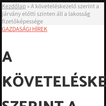
Kezdőlap
»
A követeléskezelő szerint a
járvány előtti szinten áll a lakosság
fizetőképessége
GAZDASÁGI HÍREK
A
KÖVETELÉSK