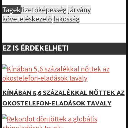
Tagek
fizetőképesség
járvány
követeléskezelő
lakosság
EZ IS ÉRDEKELHETI
KÍNÁBAN 5,6 SZÁZALÉKKAL NŐTTEK AZ
OKOSTELEFON-ELADÁSOK TAVALY