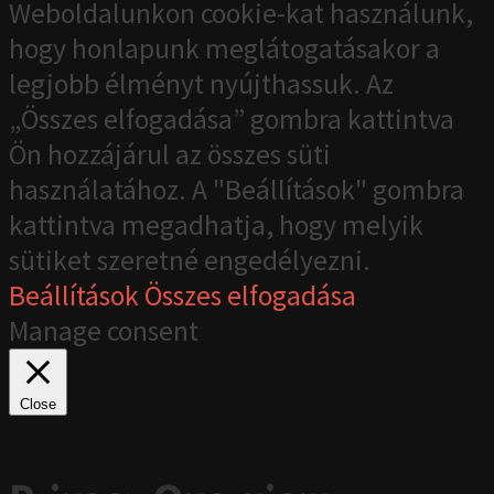
Weboldalunkon cookie-kat használunk,
hogy honlapunk meglátogatásakor a
legjobb élményt nyújthassuk. Az
„Összes elfogadása” gombra kattintva
Ön hozzájárul az összes süti
használatához. A "Beállítások" gombra
kattintva megadhatja, hogy melyik
sütiket szeretné engedélyezni.
Beállítások
Összes elfogadása
Manage consent
Close