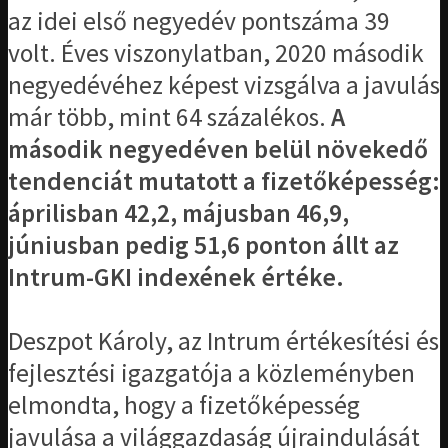
az idei első negyedév pontszáma 39
volt. Éves viszonylatban, 2020 második
negyedévéhez képest vizsgálva a javulás
már több, mint 64 százalékos.
A
második negyedéven belül növekedő
tendenciát mutatott a fizetőképesség:
áprilisban 42,2, májusban 46,9,
júniusban pedig 51,6 ponton állt az
Intrum-GKI indexének értéke.
Deszpot Károly, az Intrum értékesítési és
fejlesztési igazgatója a közleményben
elmondta, hogy a fizetőképesség
javulása a világgazdaság újraindulását