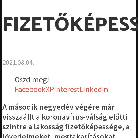
FIZETŐKÉPES
2021.08.04.
Oszd meg!
Facebook
X
Pinterest
LinkedIn
A második negyedév végére már
visszaállt a koronavírus-válság előtti
szintre a lakosság fizetőképessége, a
jövedelmeket, megtakarításokat,