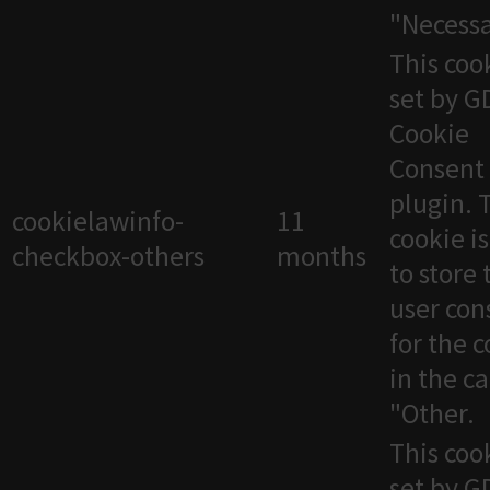
"Necessa
This cook
set by 
Cookie
Consent
plugin. 
cookielawinfo-
11
cookie i
checkbox-others
months
to store 
user con
for the 
in the c
"Other.
This cook
set by 