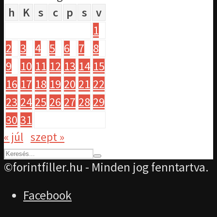
h
K
s
c
p
s
v
1
2
3
4
5
6
7
8
9
10
11
12
13
14
15
16
17
18
19
20
21
22
23
24
25
26
27
28
29
30
31
« júl
szept »
©forintfiller.hu - Minden jog fenntartva.
Facebook