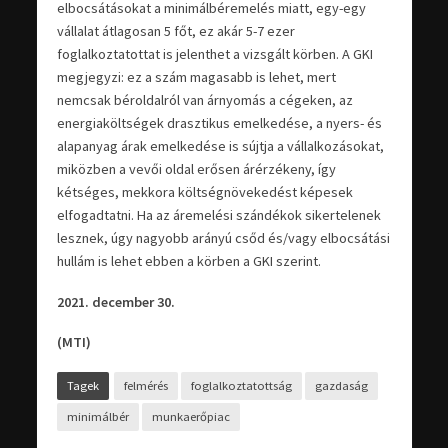
elbocsátásokat a minimálbéremelés miatt, egy-egy
vállalat átlagosan 5 főt, ez akár 5-7 ezer
foglalkoztatottat is jelenthet a vizsgált körben. A GKI
megjegyzi: ez a szám magasabb is lehet, mert
nemcsak béroldalról van árnyomás a cégeken, az
energiaköltségek drasztikus emelkedése, a nyers- és
alapanyag árak emelkedése is sújtja a vállalkozásokat,
miközben a vevői oldal erősen árérzékeny, így
kétséges, mekkora költségnövekedést képesek
elfogadtatni. Ha az áremelési szándékok sikertelenek
lesznek, úgy nagyobb arányú csőd és/vagy elbocsátási
hullám is lehet ebben a körben a GKI szerint.
2021. december 30.
(MTI)
Tagek
felmérés
foglalkoztatottság
gazdaság
minimálbér
munkaerőpiac