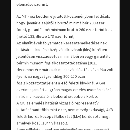
elemzése szerint.
Az MTI-hez kedden eljutatott közleményben felidézik,
hogy január elsejétől a bruttó minimálbér 200 ezer
forint, garantált bérminimum bruttó 260 ezer forint lesz
(nettó 133, illetve 173 ezer forint).
Az elmúlt évek folyamatos keresetemelkedéseinek
hatására a kis- és középvállalkozások (kkv) körében
jelentősen visszaesett a minimálbéren vagy garantált
bérminimumom foglalkoztatottak száma (2021
decemberére már csak munkavállalók 13 százaléka volt
ilyen), ez nagyságrendileg 200-250 ezer
foglalkoztatottat jelent a 4 fő feletti kkv-knál. A GKI
szerint a januári kiugróan magas emelés nyomán akár 1
millió munkavállaló is bekerülhet ebbe a körbe.
A GKI az emelés hatását vizsgáló reprezentatív
kutatásábant több mint ezer, nem mezőgazdasági, 4 fő
feletti kis- és középvállalkozást (kkv) kérdezett meg,
amelyek közül 1044 válaszolt.
Azon vállalatok, ahol van minimálbéres vagy garantált