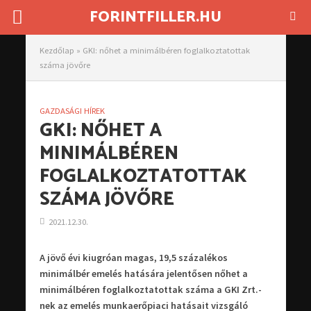
FORINTFILLER.HU
Kezdőlap
»
GKI: nőhet a minimálbéren foglalkoztatottak
száma jövőre
GAZDASÁGI HÍREK
GKI: NŐHET A
MINIMÁLBÉREN
FOGLALKOZTATOTTAK
SZÁMA JÖVŐRE
2021.12.30.
A jövő évi kiugróan magas, 19,5 százalékos
minimálbér emelés hatására jelentősen nőhet a
minimálbéren foglalkoztatottak száma a GKI Zrt.-
nek az emelés munkaerőpiaci hatásait vizsgáló