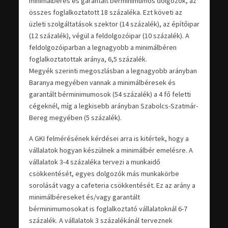
minimálbéres és garantált bérminimumos dolgozók, az
összes foglalkoztatott 18 százaléka. Ezt követi az
üzleti szolgáltatások szektor (14 százalék), az építőipar
(12 százalék), végül a feldolgozóipar (10 százalék). A
feldolgozóiparban a legnagyobb a minimálbéren
foglalkoztatottak aránya, 6,5 százalék.
Megyék szerinti megoszlásban a legnagyobb arányban
Baranya megyében vannak a minimálbéresek és
garantált bérminimumosok (54 százalék) a 4 fő feletti
cégeknél, míg a legkisebb arányban Szabolcs-Szatmár-
Bereg megyében (5 százalék).
A GKI felmérésének kérdései arra is kitértek, hogy a
vállalatok hogyan készülnek a minimálbér emelésre. A
vállalatok 3-4 százaléka tervezi a munkaidő
csökkentését, egyes dolgozók más munkakörbe
sorolását vagy a cafeteria csökkentését. Ez az arány a
minimálbéreseket és/vagy garantált
bérminimumosokat is foglalkoztató vállalatoknál 6-7
százalék. A vállalatok 3 százalékánál terveznek