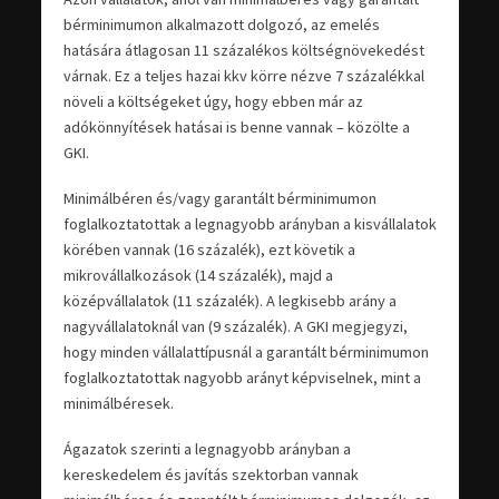
bérminimumon alkalmazott dolgozó, az emelés
hatására átlagosan 11 százalékos költségnövekedést
várnak. Ez a teljes hazai kkv körre nézve 7 százalékkal
növeli a költségeket úgy, hogy ebben már az
adókönnyítések hatásai is benne vannak – közölte a
GKI.
Minimálbéren és/vagy garantált bérminimumon
foglalkoztatottak a legnagyobb arányban a kisvállalatok
körében vannak (16 százalék), ezt követik a
mikrovállalkozások (14 százalék), majd a
középvállalatok (11 százalék). A legkisebb arány a
nagyvállalatoknál van (9 százalék). A GKI megjegyzi,
hogy minden vállalattípusnál a garantált bérminimumon
foglalkoztatottak nagyobb arányt képviselnek, mint a
minimálbéresek.
Ágazatok szerinti a legnagyobb arányban a
kereskedelem és javítás szektorban vannak