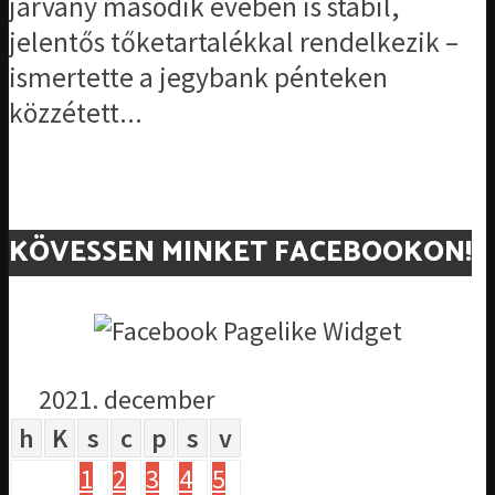
járvány második évében is stabil,
jelentős tőketartalékkal rendelkezik –
ismertette a jegybank pénteken
közzétett...
KÖVESSEN MINKET FACEBOOKON!
2021. december
h
K
s
c
p
s
v
1
2
3
4
5