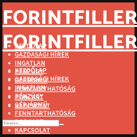
FORINTFILLER
FORINTFILLER
KEZDŐLAP
GAZDASÁGI HÍREK
INGATLAN
KEZDŐLAP
PÉNZÜGY
GAZDASÁGI HÍREK
GÉPJÁRMŰ
INGATLAN
FENNTARTHATÓSÁG
PÉNZÜGY
PODCAST
GÉPJÁRMŰ
KAPCSOLAT
FENNTARTHATÓSÁG
PODCAST
KAPCSOLAT