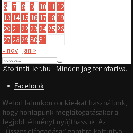
6
7
8
9
10
11
12
13
14
15
16
17
18
19
20
21
22
23
24
25
26
27
28
29
30
31
« nov
jan »
©forintfiller.hu - Minden jog fenntartva.
Facebook
Weboldalunkon cookie-kat használunk,
hogy honlapunk meglátogatásakor a
legjobb élményt nyújthassuk. Az
„Összes elfogadása” gombra kattintva