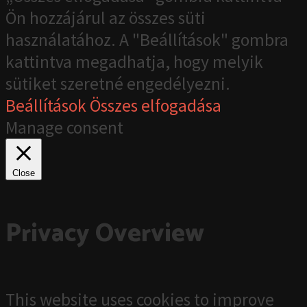
Ön hozzájárul az összes süti
használatához. A "Beállítások" gombra
kattintva megadhatja, hogy melyik
sütiket szeretné engedélyezni.
Beállítások
Összes elfogadása
Manage consent
Close
Privacy Overview
This website uses cookies to improve