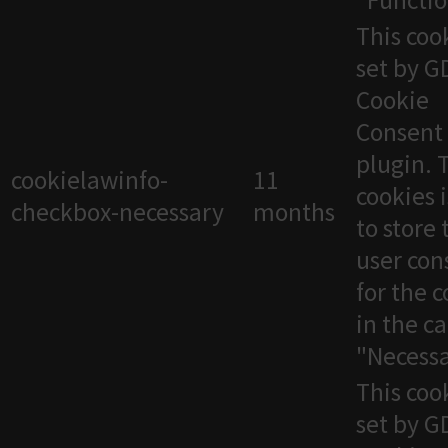
"Functio
This cook
set by 
Cookie
Consent
plugin. 
cookielawinfo-
11
cookies 
checkbox-necessary
months
to store 
user con
for the 
in the c
"Necessa
This cook
set by 