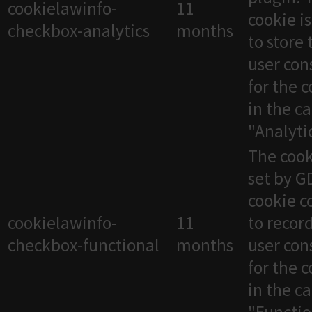
cookielawinfo-
11
cookie i
checkbox-analytics
months
to store 
user con
for the 
in the c
"Analytic
The cook
set by 
cookie c
cookielawinfo-
11
to recor
checkbox-functional
months
user con
for the 
in the c