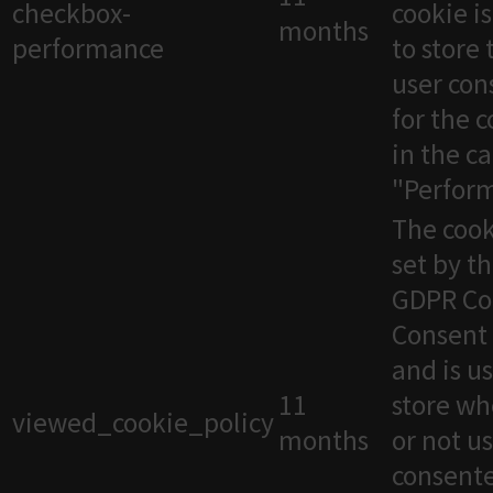
checkbox-
cookie i
months
performance
to store 
user con
for the 
in the c
"Perfor
The cook
set by t
GDPR Co
Consent 
and is u
11
store wh
viewed_cookie_policy
months
or not u
consente