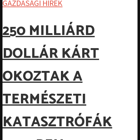
GAZDASÁGI HÍREK
250 MILLIÁRD
DOLLÁR KÁRT
OKOZTAK A
TERMÉSZETI
KATASZTRÓFÁK