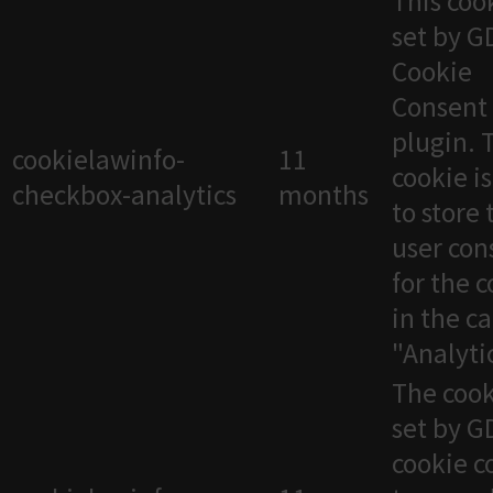
This cook
set by 
Cookie
Consent
plugin. 
cookielawinfo-
11
cookie i
checkbox-analytics
months
to store 
user con
for the 
in the c
"Analytic
The cook
set by 
cookie c