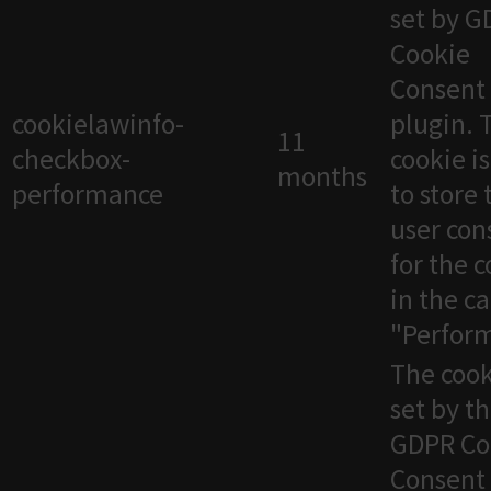
set by 
Cookie
Consent
cookielawinfo-
plugin. 
11
checkbox-
cookie i
months
performance
to store 
user con
for the 
in the c
"Perfor
The cook
set by t
GDPR Co
Consent 