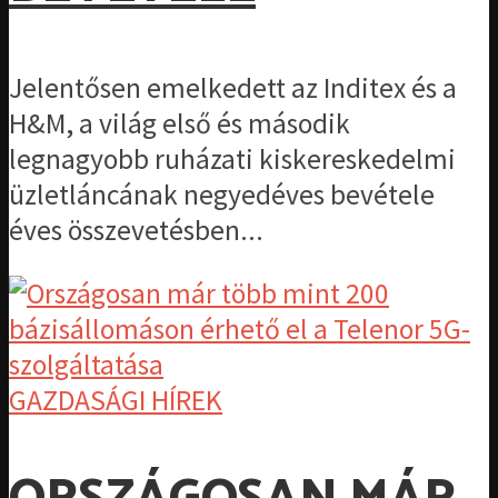
Jelentősen emelkedett az Inditex és a
H&M, a világ első és második
legnagyobb ruházati kiskereskedelmi
üzletláncának negyedéves bevétele
éves összevetésben...
GAZDASÁGI HÍREK