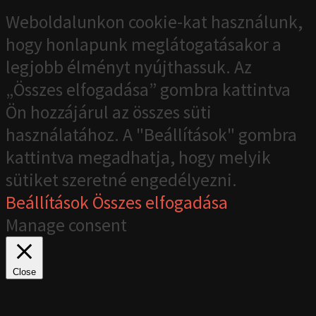
Weboldalunkon cookie-kat használunk,
hogy honlapunk meglátogatásakor a
legjobb élményt nyújthassuk. Az
„Összes elfogadása” gombra kattintva
Ön hozzájárul az összes süti
használatához. A "Beállítások" gombra
kattintva megadhatja, hogy melyik
sütiket szeretné engedélyezni.
Beállítások
Összes elfogadása
Manage consent
Close