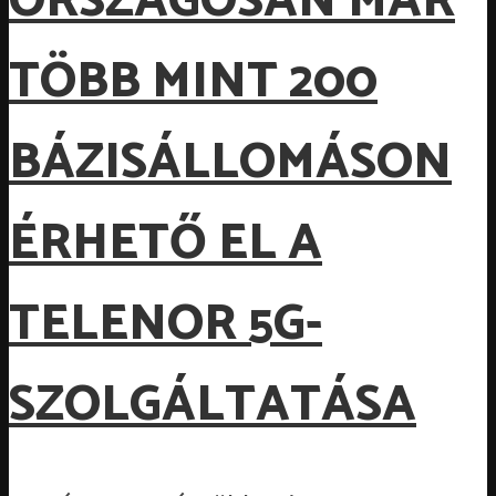
ORSZÁGOSAN MÁR
TÖBB MINT 200
BÁZISÁLLOMÁSON
ÉRHETŐ EL A
TELENOR 5G-
SZOLGÁLTATÁSA