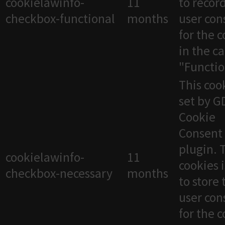
cookielawinfo-
11
to recor
checkbox-functional
months
user con
for the 
in the c
"Functio
This cook
set by 
Cookie
Consent
plugin. 
cookielawinfo-
11
cookies 
checkbox-necessary
months
to store 
user con
for the 