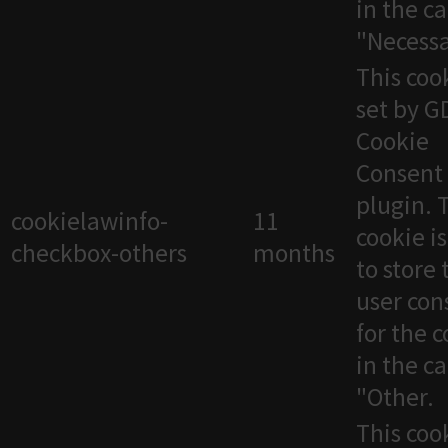
in the c
"Necessa
This cook
set by 
Cookie
Consent
plugin. 
cookielawinfo-
11
cookie i
checkbox-others
months
to store 
user con
for the 
in the c
"Other.
This cook