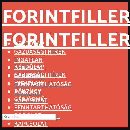
FORINTFILLER
FORINTFILLER
KEZDŐLAP
GAZDASÁGI HÍREK
INGATLAN
KEZDŐLAP
PÉNZÜGY
GAZDASÁGI HÍREK
GÉPJÁRMŰ
INGATLAN
FENNTARTHATÓSÁG
PÉNZÜGY
PODCAST
GÉPJÁRMŰ
KAPCSOLAT
FENNTARTHATÓSÁG
PODCAST
KAPCSOLAT