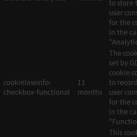
to store 
user con
for the 
in the c
"Analytic
The cook
set by 
cookie c
cookielawinfo-
11
to recor
checkbox-functional
months
user con
for the 
in the c
"Functio
This cook