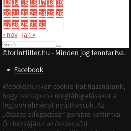
13
14
15
16
17
18
19
20
21
22
23
24
25
26
27
28
29
30
31
« nov
jan »
©forintfiller.hu - Minden jog fenntartva.
Facebook
Weboldalunkon cookie-kat használunk,
hogy honlapunk meglátogatásakor a
legjobb élményt nyújthassuk. Az
„Összes elfogadása” gombra kattintva
Ön hozzájárul az összes süti