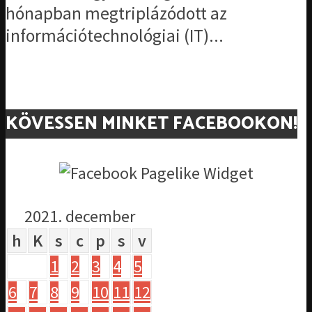
hónapban megtriplázódott az
információtechnológiai (IT)...
KÖVESSEN MINKET FACEBOOKON!
2021. december
h
K
s
c
p
s
v
1
2
3
4
5
6
7
8
9
10
11
12