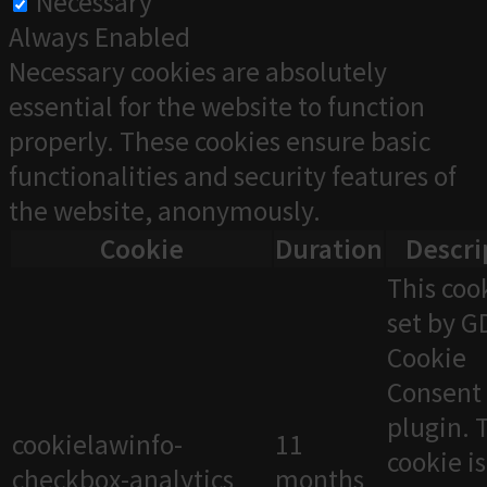
Necessary
Always Enabled
Necessary cookies are absolutely
essential for the website to function
properly. These cookies ensure basic
functionalities and security features of
the website, anonymously.
Cookie
Duration
Descri
This cook
set by 
Cookie
Consent
plugin. 
cookielawinfo-
11
cookie i
checkbox-analytics
months