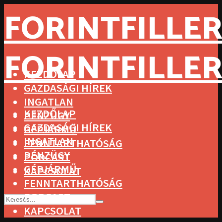
FORINTFILLER
FORINTFILLER
KEZDŐLAP
GAZDASÁGI HÍREK
INGATLAN
KEZDŐLAP
PÉNZÜGY
GAZDASÁGI HÍREK
GÉPJÁRMŰ
INGATLAN
FENNTARTHATÓSÁG
PÉNZÜGY
PODCAST
GÉPJÁRMŰ
KAPCSOLAT
FENNTARTHATÓSÁG
PODCAST
KAPCSOLAT