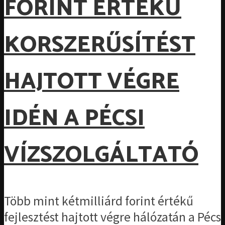
FORINT ÉRTÉKŰ
KORSZERŰSÍTÉST
HAJTOTT VÉGRE
IDÉN A PÉCSI
VÍZSZOLGÁLTATÓ
Több mint kétmilliárd forint értékű
fejlesztést hajtott végre hálózatán a Pécs