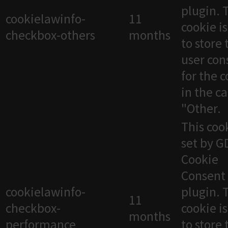
plugin. 
cookielawinfo-
11
cookie i
checkbox-others
months
to store 
user con
for the 
in the c
"Other.
This cook
set by 
Cookie
Consent
cookielawinfo-
plugin. 
11
checkbox-
cookie i
months
performance
to store 