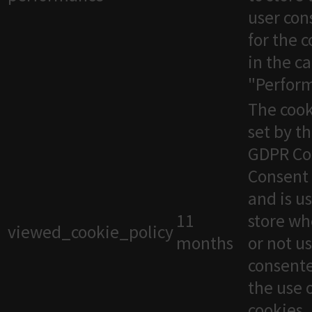
user con
for the 
in the c
"Perfor
The cook
set by t
GDPR Co
Consent 
and is u
11
store wh
viewed_cookie_policy
months
or not u
consente
the use 
cookies. 