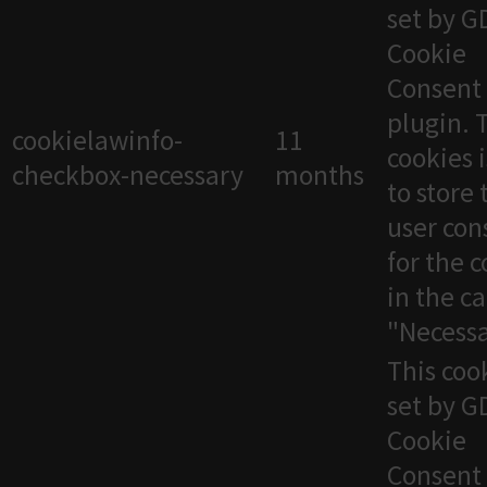
set by 
Cookie
Consent
plugin. 
cookielawinfo-
11
cookies 
checkbox-necessary
months
to store 
user con
for the 
in the c
"Necessa
This cook
set by 
Cookie
Consent