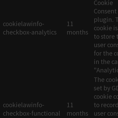
Cookie
Consent
plugin. 
cookielawinfo-
11
cookie i
checkbox-analytics
months
to store 
user con
for the 
in the c
"Analytic
The cook
set by 
cookie c
cookielawinfo-
11
to recor
checkbox-functional
months
user con