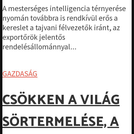
A mesterséges intelligencia térnyerése
nyomán továbbra is rendkívül erős a
kereslet a tajvani félvezetők iránt, az
exportőrök jelentős
rendelésállománnyal...
GAZDASÁG
CSÖKKEN A VILÁG
SÖRTERMELÉSE, A