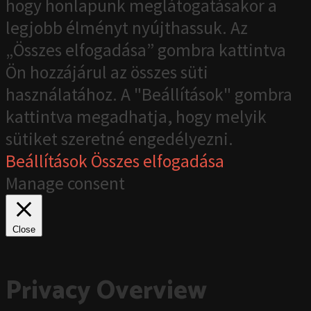
hogy honlapunk meglátogatásakor a
legjobb élményt nyújthassuk. Az
„Összes elfogadása” gombra kattintva
Ön hozzájárul az összes süti
használatához. A "Beállítások" gombra
kattintva megadhatja, hogy melyik
sütiket szeretné engedélyezni.
Beállítások
Összes elfogadása
Manage consent
Close
Privacy Overview