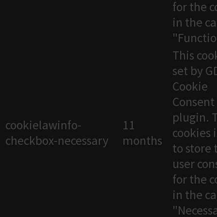
for the 
in the c
"Functio
This cook
set by 
Cookie
Consent
plugin. 
cookielawinfo-
11
cookies 
checkbox-necessary
months
to store 
user con
for the 
in the c
"Necessa