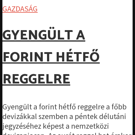
GAZDASÁG
GYENGÜLT A
FORINT HÉTFŐ
REGGELRE
Gyengült a forint hétfő reggelre a főbb
devizákkal szemben a péntek délutáni
jegyzéséhez képest a nemzetközi