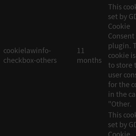
This cook
set by 
Cookie
Consent
plugin. 
cookielawinfo-
11
cookie i
checkbox-others
months
to store 
user con
for the 
in the c
"Other.
This cook
set by 
Cookie