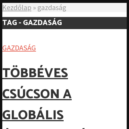
Kezdőlap
»
gazdaság
TAG - GAZDASÁG
GAZDASÁG
TÖBBÉVES
CSÚCSON A
GLOBÁLIS