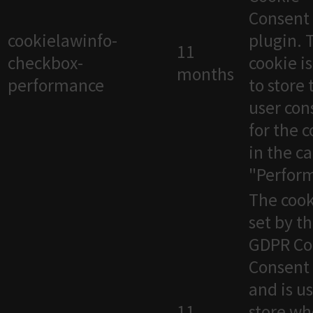
Consent
cookielawinfo-
plugin. 
11
checkbox-
cookie i
months
performance
to store 
user con
for the 
in the c
"Perfor
The cook
set by t
GDPR Co
Consent 
and is u
11
store wh