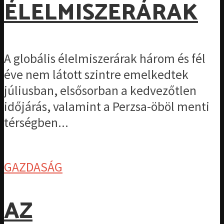
ÉLELMISZERÁRAK
A globális élelmiszerárak három és fél
éve nem látott szintre emelkedtek
júliusban, elsősorban a kedvezőtlen
időjárás, valamint a Perzsa-öböl menti
térségben...
GAZDASÁG
AZ