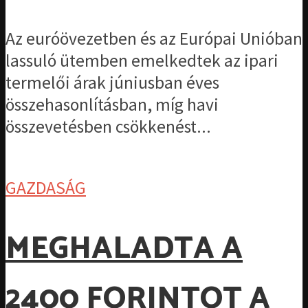
Az euróövezetben és az Európai Unióban
lassuló ütemben emelkedtek az ipari
termelői árak júniusban éves
összehasonlításban, míg havi
összevetésben csökkenést...
GAZDASÁG
MEGHALADTA A
2400 FORINTOT A