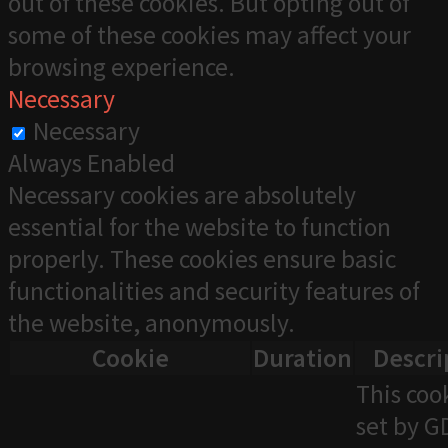
out of these cookies. But opting out of
some of these cookies may affect your
browsing experience.
Necessary
Necessary
Always Enabled
Necessary cookies are absolutely
essential for the website to function
properly. These cookies ensure basic
functionalities and security features of
the website, anonymously.
Cookie
Duration
Descri
This cook
set by 