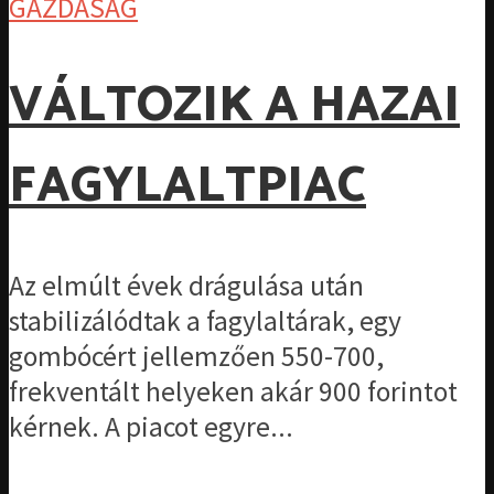
GAZDASÁG
VÁLTOZIK A HAZAI
FAGYLALTPIAC
Az elmúlt évek drágulása után
stabilizálódtak a fagylaltárak, egy
gombócért jellemzően 550-700,
frekventált helyeken akár 900 forintot
kérnek. A piacot egyre...