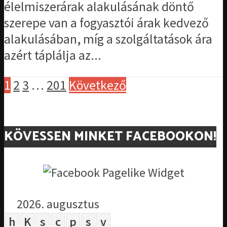
élelmiszerárak alakulásának döntő
szerepe van a fogyasztói árak kedvező
alakulásában, míg a szolgáltatások ára
azért táplálja az...
1
2
3
…
201
Következő
KÖVESSEN MINKET FACEBOOKON!
2026. augusztus
h
K
s
c
p
s
v