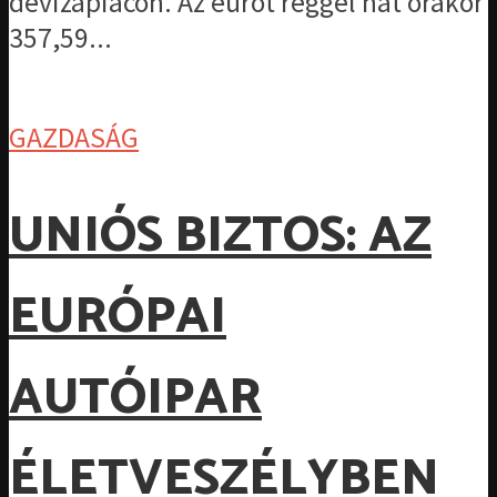
devizapiacon. Az eurót reggel hat órakor
357,59...
GAZDASÁG
UNIÓS BIZTOS: AZ
EURÓPAI
AUTÓIPAR
ÉLETVESZÉLYBEN