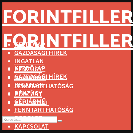
FORINTFILLER
FORINTFILLER
KEZDŐLAP
GAZDASÁGI HÍREK
INGATLAN
KEZDŐLAP
PÉNZÜGY
GAZDASÁGI HÍREK
GÉPJÁRMŰ
INGATLAN
FENNTARTHATÓSÁG
PÉNZÜGY
PODCAST
GÉPJÁRMŰ
KAPCSOLAT
FENNTARTHATÓSÁG
PODCAST
KAPCSOLAT