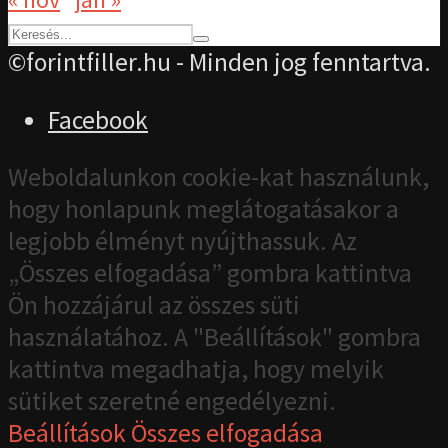
©forintfiller.hu - Minden jog fenntartva.
Facebook
Weboldalunkon cookie-kat használunk,
hogy honlapunk meglátogatásakor a
legjobb élményt nyújthassuk. Az
„Összes elfogadása” gombra kattintva
Ön hozzájárul az összes süti
használatához. A "Beállítások" gombra
kattintva megadhatja, hogy melyik
sütiket szeretné engedélyezni.
Beállítások
Összes elfogadása