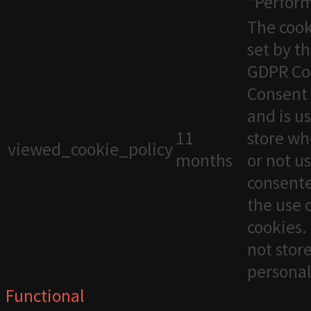
"Perfor
The cook
set by t
GDPR Co
Consent 
and is u
11
store wh
viewed_cookie_policy
months
or not u
consente
the use 
cookies. 
not stor
personal
Functional