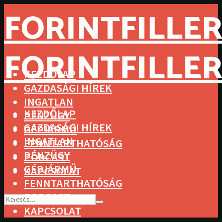
FORINTFILLER
FORINTFILLER
KEZDŐLAP
GAZDASÁGI HÍREK
INGATLAN
KEZDŐLAP
PÉNZÜGY
GAZDASÁGI HÍREK
GÉPJÁRMŰ
INGATLAN
FENNTARTHATÓSÁG
PÉNZÜGY
PODCAST
GÉPJÁRMŰ
KAPCSOLAT
FENNTARTHATÓSÁG
PODCAST
KAPCSOLAT