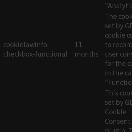
"Analytic
The cook
set by 
cookie c
cookielawinfo-
11
to recor
checkbox-functional
months
user con
for the 
in the c
"Functio
This cook
set by 
Cookie
Consent
plugin. 