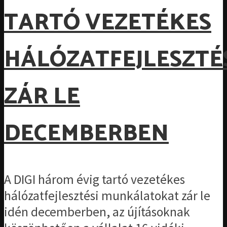
TARTÓ VEZETÉKES
HÁLÓZATFEJLESZTÉ
ZÁR LE
DECEMBERBEN
A DIGI három évig tartó vezetékes
hálózatfejlesztési munkálatokat zár le
idén decemberben, az újításoknak