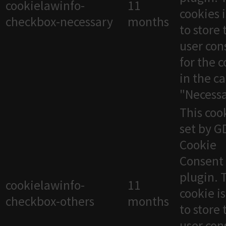
cookielawinfo-
11
cookies 
checkbox-necessary
months
to store 
user con
for the 
in the c
"Necessa
This cook
set by 
Cookie
Consent
plugin. 
cookielawinfo-
11
cookie i
checkbox-others
months
to store 
user con