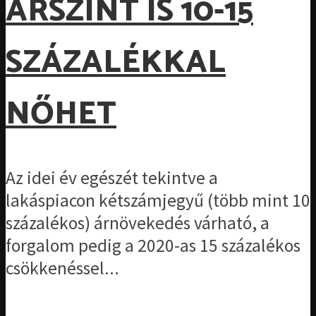
ÁRSZINT IS 10-15
SZÁZALÉKKAL
NŐHET
Az idei év egészét tekintve a
lakáspiacon kétszámjegyű (több mint 10
százalékos) árnövekedés várható, a
forgalom pedig a 2020-as 15 százalékos
csökkenéssel...