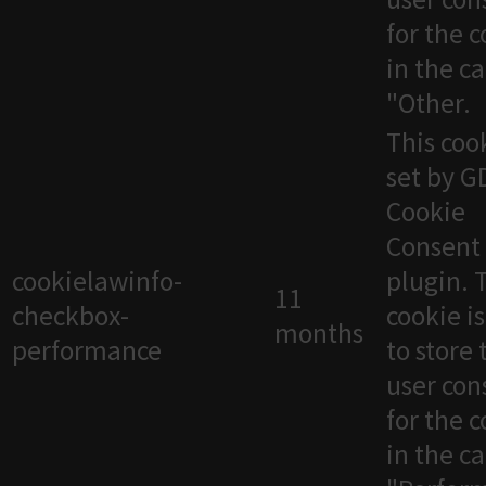
for the 
in the c
"Other.
This cook
set by 
Cookie
Consent
cookielawinfo-
plugin. 
11
checkbox-
cookie i
months
performance
to store 
user con
for the 
in the c