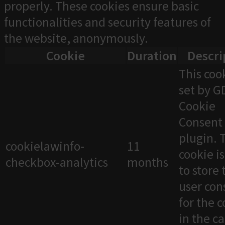
properly. These cookies ensure basic
functionalities and security features of
the website, anonymously.
Cookie
Duration
Descri
This cook
set by 
Cookie
Consent
plugin. 
cookielawinfo-
11
cookie i
checkbox-analytics
months
to store 
user con
for the 
in the c