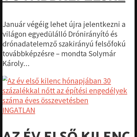
Január végéig lehet újra jelentkezni a
világon egyedülálló Drónirányító és
drónadatelemző szakirányú felsőfokú
továbbképzésre – mondta Solymár
Károly...
INGATLAN