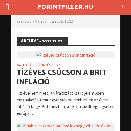
FORINTFILLER.HU
Kezdőlap
»
Archívumban 2021.12.22.
ARCHIVE - 2021.12.22.
GAZDASÁGI HÍREK
PÉNZÜGY
•
TÍZÉVES CSÚCSON A BRIT
INFLÁCIÓ
Tíz éve nem mért, a várakozásokat is jelentősen
meghaladó ütemre gyorsult novemberben az éves
infláció Nagy-Britanniában, az EU-n kívüli legnagyobb
európai...