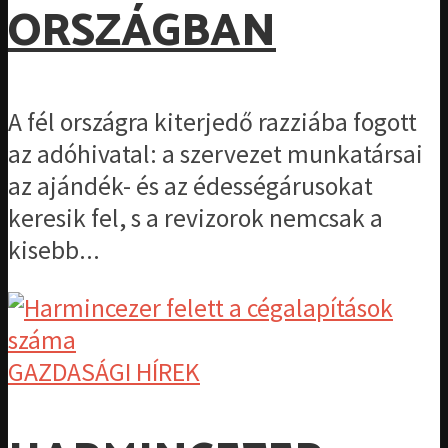
ORSZÁGBAN
A fél országra kiterjedő razziába fogott
az adóhivatal: a szervezet munkatársai
az ajándék- és az édességárusokat
keresik fel, s a revizorok nemcsak a
kisebb...
GAZDASÁGI HÍREK