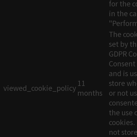
for the 
in the c
"Perfor
The cook
set by t
GDPR Co
Consent 
and is u
11
store wh
viewed_cookie_policy
months
or not u
consente
the use 
cookies. 
not stor