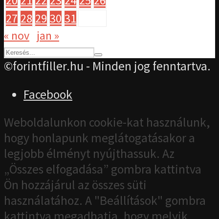
20
21
22
23
24
25
26
27
28
29
30
31
« nov
jan »
©forintfiller.hu - Minden jog fenntartva.
Facebook
Weboldalunkon cookie-kat használunk,
hogy honlapunk meglátogatásakor a
legjobb élményt nyújthassuk. Az
„Összes elfogadása” gombra kattintva
Ön hozzájárul az összes süti
használatához. A "Beállítások" gombra
kattintva megadhatja, hogy melyik