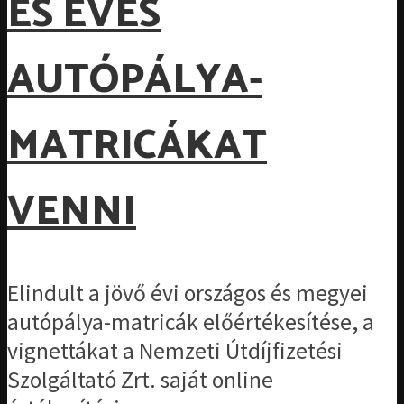
ES ÉVES
AUTÓPÁLYA-
MATRICÁKAT
VENNI
Elindult a jövő évi országos és megyei
autópálya-matricák előértékesítése, a
vignettákat a Nemzeti Útdíjfizetési
Szolgáltató Zrt. saját online