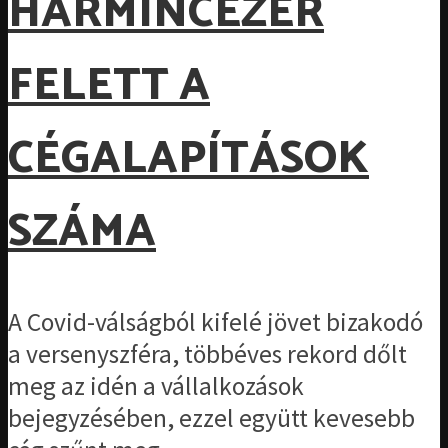
HARMINCEZER
FELETT A
CÉGALAPÍTÁSOK
SZÁMA
A Covid-válságból kifelé jövet bizakodó
a versenyszféra, többéves rekord dőlt
meg az idén a vállalkozások
bejegyzésében, ezzel együtt kevesebb