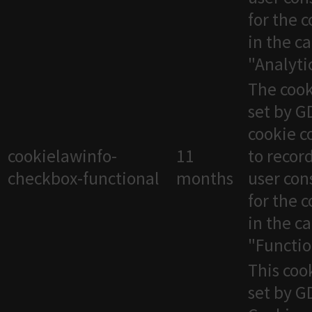
for the 
in the c
"Analytic
The cook
set by 
cookie c
cookielawinfo-
11
to recor
checkbox-functional
months
user con
for the 
in the c
"Functio
This cook
set by 