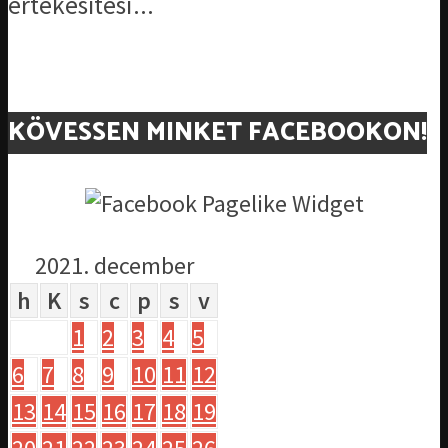
értékesítési...
KÖVESSEN MINKET FACEBOOKON!
2021. december
h
K
s
c
p
s
v
1
2
3
4
5
6
7
8
9
10
11
12
13
14
15
16
17
18
19