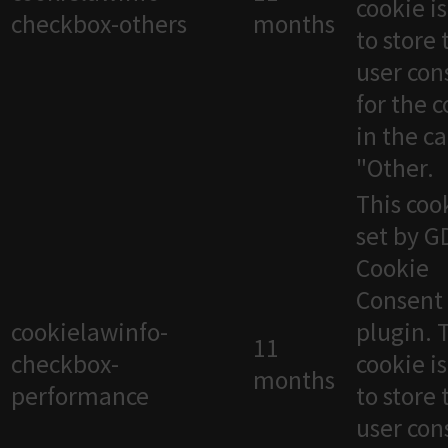
cookie i
checkbox-others
months
to store 
user con
for the 
in the c
"Other.
This cook
set by 
Cookie
Consent
cookielawinfo-
plugin. 
11
checkbox-
cookie i
months
performance
to store 
user con