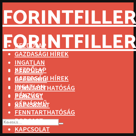
FORINTFILLER
FORINTFILLER
KEZDŐLAP
GAZDASÁGI HÍREK
INGATLAN
KEZDŐLAP
PÉNZÜGY
GAZDASÁGI HÍREK
GÉPJÁRMŰ
INGATLAN
FENNTARTHATÓSÁG
PÉNZÜGY
PODCAST
GÉPJÁRMŰ
KAPCSOLAT
FENNTARTHATÓSÁG
PODCAST
KAPCSOLAT