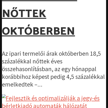
NŐTTEK
OKTÓBERBEN
Az ipari termelői árak októberben 18,5
százalékkal nőttek éves
összehasonlításban, az egy hónappal
korábbihoz képest pedig 4,5 százalékkal
emelkedtek –...