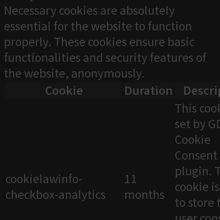
Necessary cookies are absolutely
essential for the website to function
properly. These cookies ensure basic
functionalities and security features of
the website, anonymously.
Cookie
Duration
Descri
This cook
set by 
Cookie
Consent
plugin. 
cookielawinfo-
11
cookie i
checkbox-analytics
months
to store 
user con