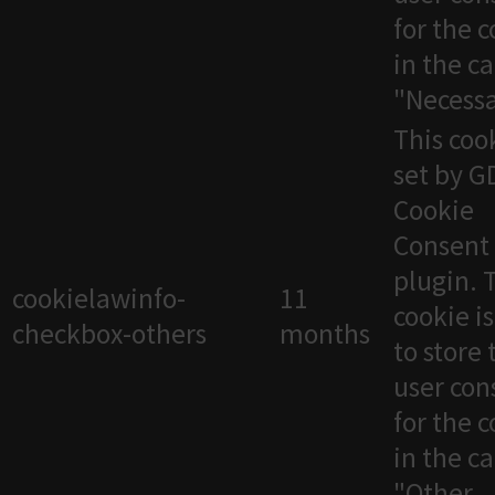
for the 
in the c
"Necessa
This cook
set by 
Cookie
Consent
plugin. 
cookielawinfo-
11
cookie i
checkbox-others
months
to store 
user con
for the 
in the c
"Other.