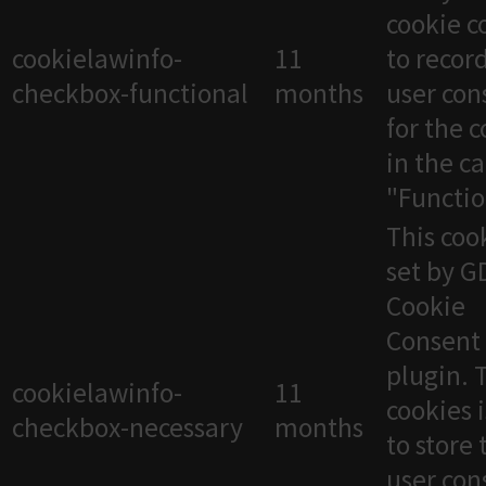
cookie c
cookielawinfo-
11
to recor
checkbox-functional
months
user con
for the 
in the c
"Functio
This cook
set by 
Cookie
Consent
plugin. 
cookielawinfo-
11
cookies 
checkbox-necessary
months
to store 
user con