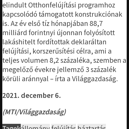
elindult Otthonfelújítási programhoz
kapcsolódó támogatott konstrukciónak
is. Az év első tíz hónapjában 88,7
milliárd forintnyi újonnan folyósított
lakáshitelt fordítottak deklaráltan
felújítási, korszerűsítési célra, ami a
teljes volumen 8,2 százaléka, szemben a
megelőző évekre jellemző 3 százalék
körüli aránnyal – írta a Világgazdaság.
2021. december 6.
(MTI/Világgazdaság)
Tagek
állomány
felújítás
háztartás