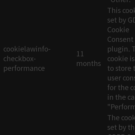
This cook
set by 
Cookie
Consent
cookielawinfo-
plugin. 
11
checkbox-
cookie i
months
performance
to store 
user con
for the 
in the c
"Perfor
The cook
set by t