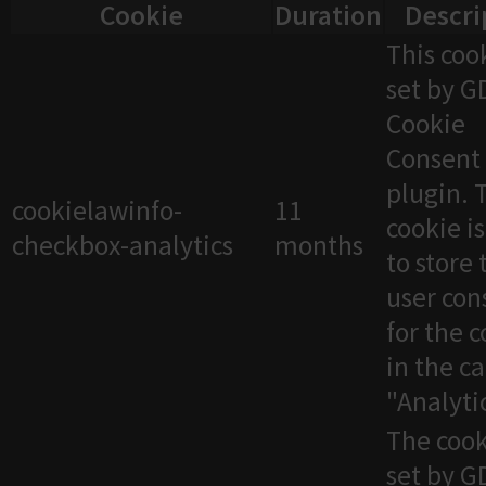
Cookie
Duration
Descri
This cook
set by 
Cookie
Consent
plugin. 
cookielawinfo-
11
cookie i
checkbox-analytics
months
to store 
user con
for the 
in the c
"Analytic
The cook
set by 