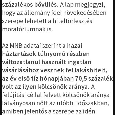
százalékos bővülés.
A lap megjegyzi,
hogy az állomány idei növekedésében
szerepe lehetett a hiteltörlesztési
moratóriumnak is.
Az MNB adatai szerint
a hazai
háztartások túlnyomó részben
változatlanul használt ingatlan
vásárlásához vesznek fel lakáshitelt,
az év első tíz hónapjában 70,5 százalék
volt az ilyen kölcsönök aránya.
A
felújítási céllal felvett kölcsönök aránya
látványosan nőtt az utóbbi időszakban,
amiben jelentős a szerepe az idén