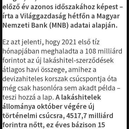
előző év azonos időszakához képest –
írta a Világgazdaság hétfőn a Magyar
Nemzeti Bank (MNB) adatai alapján.
Ez azt jelenti, hogy 2021 első tíz
hónapjában meghaladta a 108 milliárd
forintot az új lakáshitel-szerződések
átlagos havi összege, amihez a
devizahiteles korszak csúcspontja óta
még csak hasonlóra sem akadt példa –
teszi hozzá a lap.
A lakáshitelek
állománya október végére új
történelmi csúcsra, 4517,7 milliárd
forintra nőtt, ez éves bázison 15