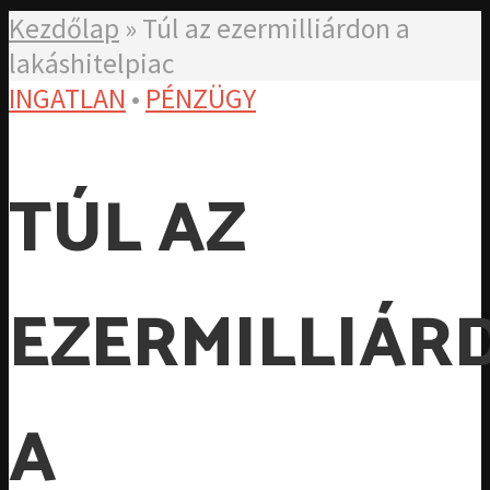
Kezdőlap
»
Túl az ezermilliárdon a
lakáshitelpiac
INGATLAN
•
PÉNZÜGY
TÚL AZ
EZERMILLIÁR
A