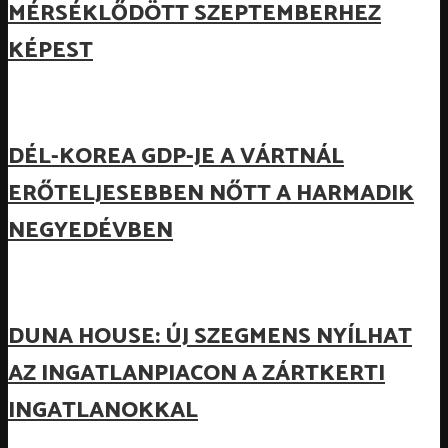
MÉRSÉKLŐDÖTT SZEPTEMBERHEZ
KÉPEST
DÉL-KOREA GDP-JE A VÁRTNÁL
ERŐTELJESEBBEN NŐTT A HARMADIK
NEGYEDÉVBEN
DUNA HOUSE: ÚJ SZEGMENS NYÍLHAT
AZ INGATLANPIACON A ZÁRTKERTI
INGATLANOKKAL