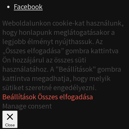
Facebook
Weboldalunkon cookie-kat használunk,
hogy honlapunk meglátogatásakor a
legjobb élményt nyújthassuk. Az
„Összes elfogadása” gombra kattintva
Ön hozzájárul az összes süti
használatához. A "Beállítások" gombra
kattintva megadhatja, hogy melyik
sütiket szeretné engedélyezni.
Beállítások
Összes elfogadása
Manage consent
Close