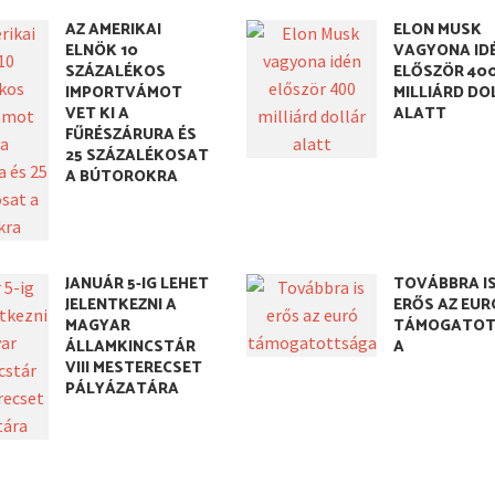
AZ AMERIKAI
ELON MUSK
ELNÖK 10
VAGYONA ID
SZÁZALÉKOS
ELŐSZÖR 40
IMPORTVÁMOT
MILLIÁRD DO
VET KI A
ALATT
FŰRÉSZÁRURA ÉS
25 SZÁZALÉKOSAT
A BÚTOROKRA
JANUÁR 5-IG LEHET
TOVÁBBRA I
JELENTKEZNI A
ERŐS AZ EUR
MAGYAR
TÁMOGATOT
ÁLLAMKINCSTÁR
A
VIII MESTERECSET
PÁLYÁZATÁRA