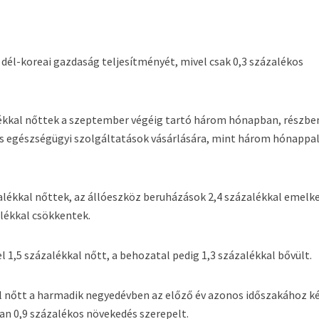
dél-koreai gazdaság teljesítményét, mivel csak 0,3 százalékos
lékkal nőttek a szeptember végéig tartó három hónapban, részbe
és egészségügyi szolgáltatások vásárlására, mint három hónappa
alékkal nőttek, az állóeszköz beruházások 2,4 százalékkal emelk
alékkal csökkentek.
l 1,5 százalékkal nőtt, a behozatal pedig 1,3 százalékkal bővült.
l nőtt a harmadik negyedévben az előző év azonos időszakához k
an 0,9 százalékos növekedés szerepelt.