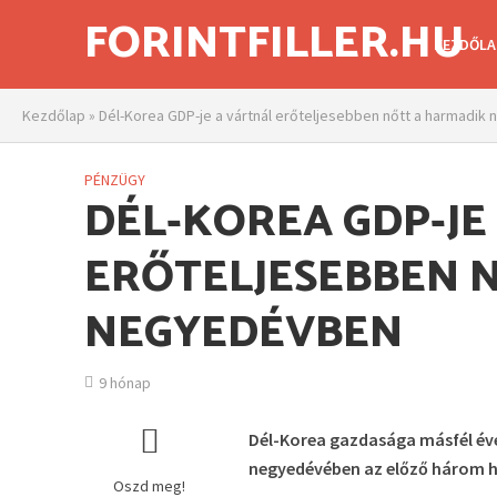
FORINTFILLER.HU
KEZDŐLA
Kezdőlap
»
Dél-Korea GDP-je a vártnál erőteljesebben nőtt a harmadi
PÉNZÜGY
DÉL-KOREA GDP-JE
ERŐTELJESEBBEN 
NEGYEDÉVBEN
9 hónap
Dél-Korea gazdasága másfél éve
negyedévében az előző három h
Oszd meg!