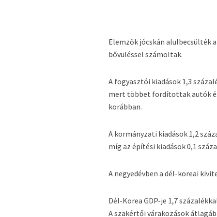
Elemzők jócskán alulbecsülték a 
bővüléssel számoltak.
A fogyasztói kiadások 1,3 száza
mert többet fordítottak autók 
korábban.
A kormányzati kiadások 1,2 száz
míg az építési kiadások 0,1 száz
A negyedévben a dél-koreai kivite
Dél-Korea GDP-je 1,7 százalékka
A szakértői várakozások átlagáb