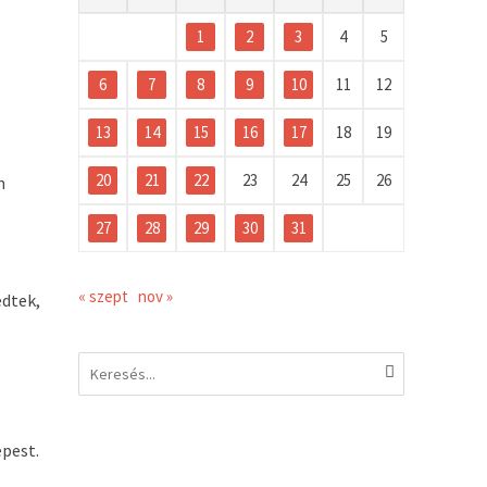
1
2
3
4
5
6
7
8
9
10
11
12
13
14
15
16
17
18
19
20
21
22
23
24
25
26
n
l
27
28
29
30
31
« szept
nov »
edtek,
épest.