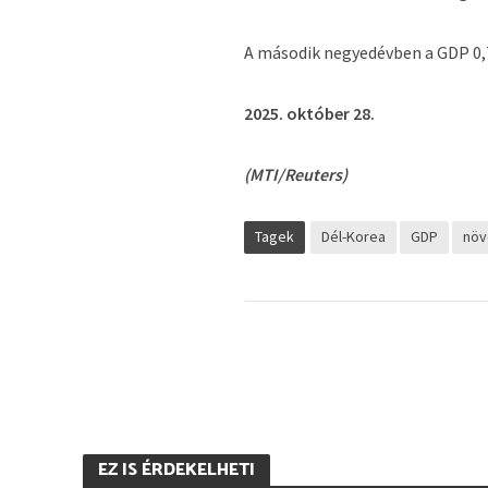
A második negyedévben a GDP 0,7
2025. október 28.
(MTI/Reuters)
Tagek
Dél-Korea
GDP
növ
EZ IS ÉRDEKELHETI