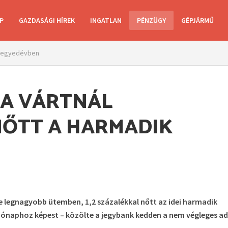
P
GAZDASÁGI HÍREK
INGATLAN
PÉNZÜGY
GÉPJÁRMŰ
k negyedévben
 A VÁRTNÁL
NŐTT A HARMADIK
 legnagyobb ütemben, 1,2 százalékkal nőtt az idei harmadik
ónaphoz képest – közölte a jegybank kedden a nem végleges ad