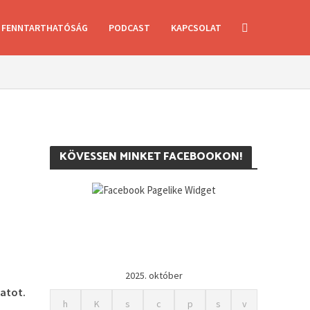
FENNTARTHATÓSÁG
PODCAST
KAPCSOLAT
KÖVESSEN MINKET FACEBOOKON!
2025. október
atot.
h
K
s
c
p
s
v