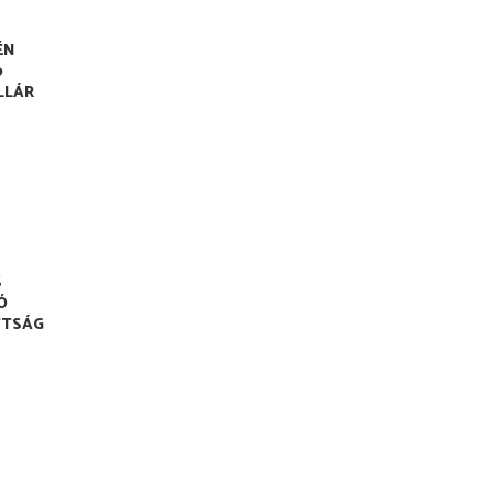
ÉN
0
LLÁR
S
Ó
TSÁG