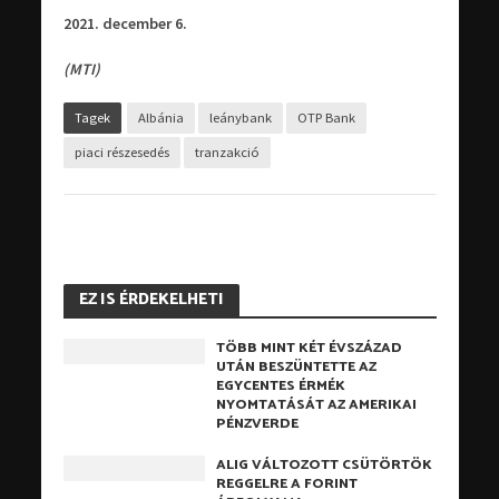
2021. december 6.
(MTI)
Tagek
Albánia
leánybank
OTP Bank
piaci részesedés
tranzakció
EZ IS ÉRDEKELHETI
TÖBB MINT KÉT ÉVSZÁZAD
UTÁN BESZÜNTETTE AZ
EGYCENTES ÉRMÉK
NYOMTATÁSÁT AZ AMERIKAI
PÉNZVERDE
ALIG VÁLTOZOTT CSÜTÖRTÖK
REGGELRE A FORINT