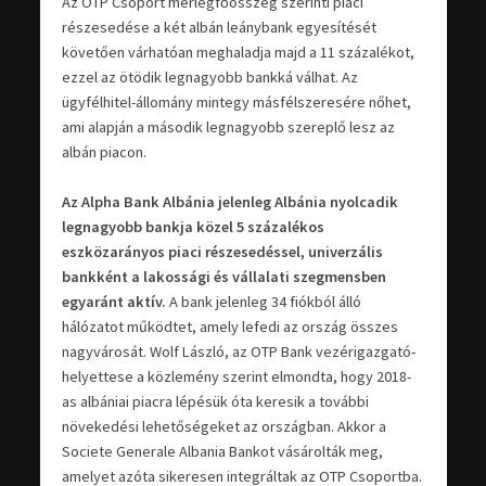
Az OTP Csoport mérlegfőösszeg szerinti piaci
részesedése a két albán leánybank egyesítését
követően várhatóan meghaladja majd a 11 százalékot,
ezzel az ötödik legnagyobb bankká válhat. Az
ügyfélhitel-állomány mintegy másfélszeresére nőhet,
ami alapján a második legnagyobb szereplő lesz az
albán piacon.
Az Alpha Bank Albánia jelenleg Albánia nyolcadik
legnagyobb bankja közel 5 százalékos
eszközarányos piaci részesedéssel, univerzális
bankként a lakossági és vállalati szegmensben
egyaránt aktív.
A bank jelenleg 34 fiókból álló
hálózatot működtet, amely lefedi az ország összes
nagyvárosát. Wolf László, az OTP Bank vezérigazgató-
helyettese a közlemény szerint elmondta, hogy 2018-
as albániai piacra lépésük óta keresik a további
növekedési lehetőségeket az országban. Akkor a
Societe Generale Albania Bankot vásárolták meg,
amelyet azóta sikeresen integráltak az OTP Csoportba.