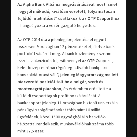
Az Alpha Bank Albánia megvásárlásával most ismét
„egy jól működő, kiválóan vezetett, folyamatosan
fejlődő hitelintézet” csatlakozik az OTP Csoporthoz
– hangsúlyozta a vezérigazgató-helyettes.
Az OTP 2014 óta a jelenlegi bejelentéssel együtt
összesen 9 országban 12 pénzintézetet, illetve banki
portfóliót vásárolt meg. A bank közleménye szerint
ezzel az akvizíciós teljesítménnyel az OTP Csoport „a
kelet-közép-európai régió legaktívabb bankpiaci
konszolidátorává vált”,
jelenleg Magyarország mellett
piacvezető pozíciót tölt be a bolgár, szerb és
montenegrói piacokon
, és érdemben erősítette a
külföldi csoporttagok profit-hozzájárulását. A
bankcsoport jelenleg 11 országban biztosít univerzális
pénzügyi szolgáltatásokat több mint 16 millió
ügyfelének, közel 1500 egységből álló bankfiók-
hálózattal rendelkezik, munkavállalóinak száma több
mint 37,5 ezer.