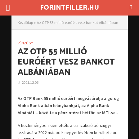
FORINTFILLER.HU
Kezdőlap
»
Az OTP 55 millió euróért vesz bankot Albániában
PÉNZÜGY
AZ OTP 55 MILLIÓ
EURÓÉRT VESZ BANKOT
ALBÁNIÁBAN
2021.12.06.
Az OTP Bank 55 millió euróért megvásárolja a görög
Alpha Bank albán leánybankját, az Alpha Bank
Albániát – közölte a pénzintézet hétfőn az MTI-vel.
A közleményben kiemelték: a tranzakció pénzügyi
lezárására 2022 második negyedévében kerülhet sor.