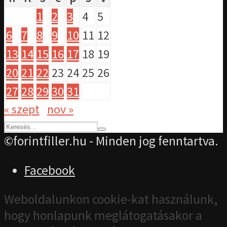
1
2
3
4
5
6
7
8
9
10
11
12
13
14
15
16
17
18
19
20
21
22
23
24
25
26
27
28
29
30
31
« szept
nov »
©forintfiller.hu - Minden jog fenntartva.
Facebook
Weboldalunkon cookie-kat használunk,
hogy honlapunk meglátogatásakor a