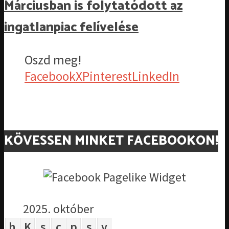
Márciusban is folytatódott az
ingatlanpiac felívelése
Oszd meg!
Facebook
X
Pinterest
LinkedIn
KÖVESSEN MINKET FACEBOOKON!
2025. október
h
K
s
c
p
s
v