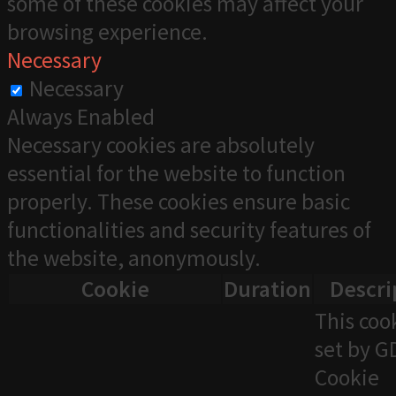
some of these cookies may affect your
browsing experience.
Necessary
Necessary
Always Enabled
Necessary cookies are absolutely
essential for the website to function
properly. These cookies ensure basic
functionalities and security features of
the website, anonymously.
Cookie
Duration
Descri
This cook
set by 
Cookie