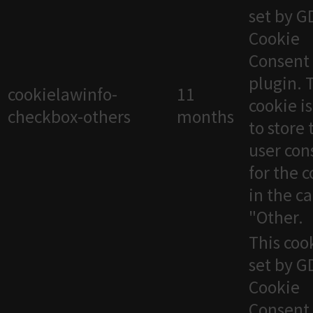
set by 
Cookie
Consent
plugin. 
cookielawinfo-
11
cookie i
checkbox-others
months
to store 
user con
for the 
in the c
"Other.
This cook
set by 
Cookie
Consent