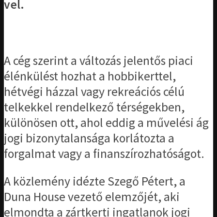
vel.
A cég szerint a változás jelentős piaci
élénkülést hozhat a hobbikerttel,
hétvégi házzal vagy rekreációs célú
telkekkel rendelkező térségekben,
különösen ott, ahol eddig a művelési ág
jogi bizonytalansága korlátozta a
forgalmat vagy a finanszírozhatóságot.
A közlemény idézte Szegő Pétert, a
Duna House vezető elemzőjét, aki
elmondta a zártkerti ingatlanok jogi