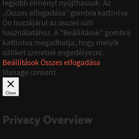
legjobb élményt nyújthassuk. Az
„Összes elfogadása” gombra kattintva
Ön hozzájárul az összes süti
használatához. A "Beállítások" gombra
kattintva megadhatja, hogy melyik
sütiket szeretné engedélyezni.
Beállítások
Összes elfogadása
Manage consent
Close
Privacy Overview