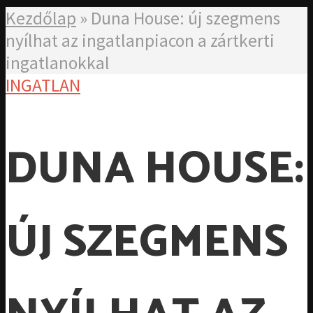
Kezdőlap
»
Duna House: új szegmens
nyílhat az ingatlanpiacon a zártkerti
ingatlanokkal
INGATLAN
DUNA HOUSE:
ÚJ SZEGMENS