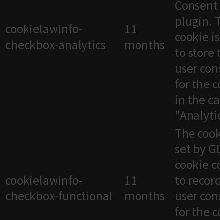
Consent
plugin. 
cookielawinfo-
11
cookie i
checkbox-analytics
months
to store 
user con
for the 
in the c
"Analytic
The cook
set by 
cookie c
cookielawinfo-
11
to recor
checkbox-functional
months
user con
for the 