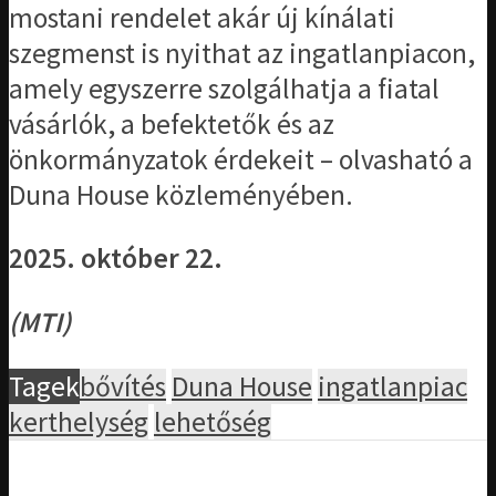
mostani rendelet akár új kínálati
szegmenst is nyithat az ingatlanpiacon,
amely egyszerre szolgálhatja a fiatal
vásárlók, a befektetők és az
önkormányzatok érdekeit – olvasható a
Duna House közleményében.
2025. október 22.
(MTI)
Tagek
bővítés
Duna House
ingatlanpiac
kerthelység
lehetőség