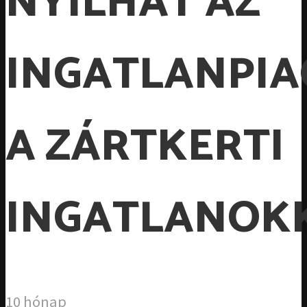
NYÍLHAT AZ
INGATLANPI
A ZÁRTKERTI
INGATLANOK
10 hónap