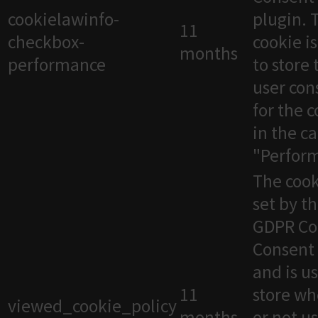
cookielawinfo-
plugin. 
11
checkbox-
cookie i
months
performance
to store 
user con
for the 
in the c
"Perfor
The cook
set by t
GDPR Co
Consent 
and is u
11
store wh
viewed_cookie_policy
months
or not u