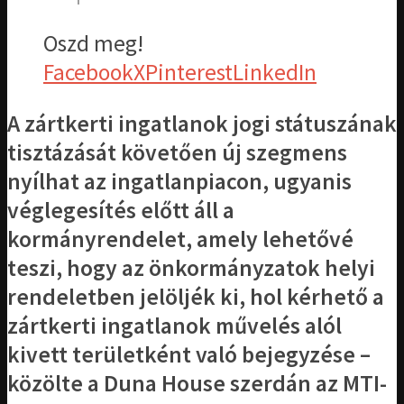
Oszd meg!
Facebook
X
Pinterest
LinkedIn
A zártkerti ingatlanok jogi státuszának
tisztázását követően új szegmens
nyílhat az ingatlanpiacon, ugyanis
véglegesítés előtt áll a
kormányrendelet, amely lehetővé
teszi, hogy az önkormányzatok helyi
rendeletben jelöljék ki, hol kérhető a
zártkerti ingatlanok művelés alól
kivett területként való bejegyzése –
közölte a Duna House szerdán az MTI-