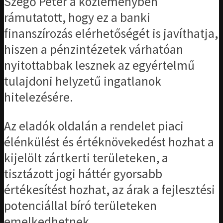
Szegő Péter a közleményben
rámutatott, hogy ez a banki
finanszírozás elérhetőségét is javíthatja,
hiszen a pénzintézetek várhatóan
nyitottabbak lesznek az egyértelmű
tulajdoni helyzetű ingatlanok
hitelezésére.
Az eladók oldalán a rendelet piaci
élénkülést és értéknövekedést hozhat a
kijelölt zártkerti területeken, a
tisztázott jogi háttér gyorsabb
értékesítést hozhat, az árak a fejlesztési
potenciállal bíró területeken
emelkedhetnek.