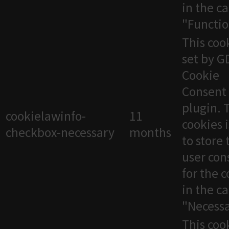
in the c
"Functio
This cook
set by 
Cookie
Consent
plugin. 
cookielawinfo-
11
cookies 
checkbox-necessary
months
to store 
user con
for the 
in the c
"Necessa
This cook