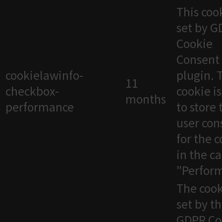
This cook
set by 
Cookie
Consent
cookielawinfo-
plugin. 
11
checkbox-
cookie i
months
performance
to store 
user con
for the 
in the c
"Perfor
The cook
set by t
GDPR Co