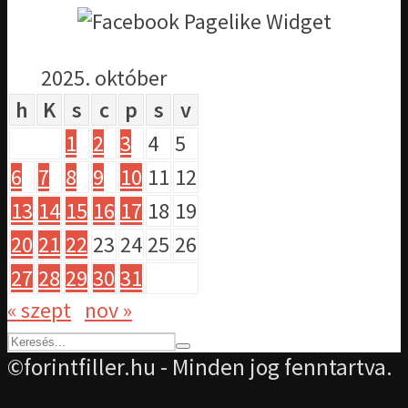
2025. október
h
K
s
c
p
s
v
1
2
3
4
5
6
7
8
9
10
11
12
13
14
15
16
17
18
19
20
21
22
23
24
25
26
27
28
29
30
31
« szept
nov »
©forintfiller.hu - Minden jog fenntartva.