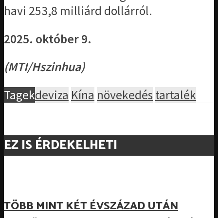
havi 253,8 milliárd dollárról.
2025. október 9.
(MTI/Hszinhua)
Tagek
deviza
Kína
növekedés
tartalék
EZ IS ÉRDEKELHETI
TÖBB MINT KÉT ÉVSZÁZAD UTÁN