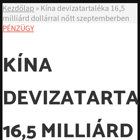
Kezdőlap
»
Kína devizatartaléka 16,5
milliárd dollárral nőtt szeptemberben
PÉNZÜGY
KÍNA
DEVIZATART
16,5 MILLIÁRD