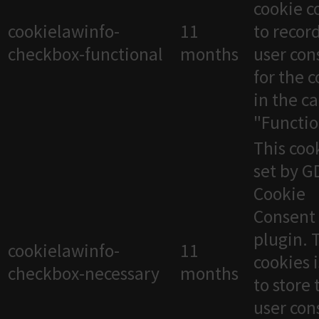
cookie c
cookielawinfo-
11
to recor
checkbox-functional
months
user con
for the 
in the c
"Functio
This cook
set by 
Cookie
Consent
plugin. 
cookielawinfo-
11
cookies 
checkbox-necessary
months
to store 
user con