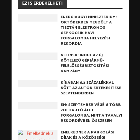
EZ IS ÉRDEKELHETI
ENERGIAÜGYI MINISZTÉRIUM:
OKTÓBERBEN MEGDŐLT A
TISZTÁN ELEKTROMOS
GÉPKOCSIK HAVI
FORGALOMBA HELYEZÉSI
REKORDJA
NETRISK: INDUL AZ ÚJ
KÖTELEZŐ GÉPJÁRMŰ-
FELELŐSSÉGBIZTOSÍTÁSI
KAMPÁNY
KÍNÁBAN 6,3 SZÁZALÉKKAL
NŐTT AZ AUTÓK ÉRTÉKESÍTÉSE
SZEPTEMBERBEN
EM: SZEPTEMBER VÉGÉIG TÖBB
ZÖLDAUTÓ ÁLLT
FORGALOMBA, MINT A TAVALYI
REKORDÉVBEN ÖSSZESEN
EMELKEDNEK A PARKOLÁSI
DÍJAK ÉS A KÖZÖSSÉGI