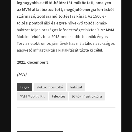
legnagyobb e-töltő-hálózatát működteti, amelyen
az MVM által biztosított, megújuló energiaforrásból
származó, zöldáramú töltést is kínál.
Az 1500 e-
töltési pontból álló és egyre növekvő töltőállomás-
hálózat teljes országos lefedettséget biztosít. Az MVM
Mobiliti felidézte: a 2015-ben elindított Jedlik Ányos
Terv az elektromos járművek használatához szükséges
alapvető infrastruktúra kialakítását tűzte ki célul.
2021. december 9.
(MTI)
Tagek
elektromos töltő
hálózat
MVM Mobiliti Kft.
telepítés
töltő-infrastruktúra