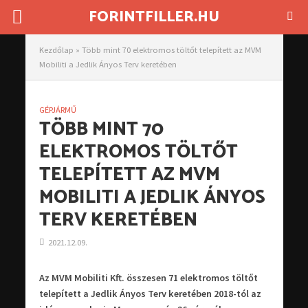
FORINTFILLER.HU
Kezdőlap
»
Több mint 70 elektromos töltőt telepített az MVM
Mobiliti a Jedlik Ányos Terv keretében
GÉPJÁRMŰ
TÖBB MINT 70
ELEKTROMOS TÖLTŐT
TELEPÍTETT AZ MVM
MOBILITI A JEDLIK ÁNYOS
TERV KERETÉBEN
2021.12.09.
Az MVM Mobiliti Kft. összesen 71 elektromos töltőt
telepített a Jedlik Ányos Terv keretében 2018-tól az