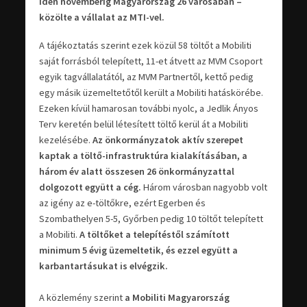
idén novemberig Magyarország 26 városában –
közölte a vállalat az MTI-vel.
A tájékoztatás szerint ezek közül 58 töltőt a Mobiliti
saját forrásból telepített, 11-et átvett az MVM Csoport
egyik tagvállalatától, az MVM Partnertől, kettő pedig
egy másik üzemeltetőtől került a Mobiliti hatáskörébe.
Ezeken kívül hamarosan további nyolc, a Jedlik Ányos
Terv keretén belül létesített töltő kerül át a Mobiliti
kezelésébe.
Az önkormányzatok aktív szerepet
kaptak a töltő-infrastruktúra kialakításában, a
három év alatt összesen 26 önkormányzattal
dolgozott együtt a cég.
Három városban nagyobb volt
az igény az e-töltőkre, ezért Egerben és
Szombathelyen 5-5, Győrben pedig 10 töltőt telepített
a Mobiliti.
A töltőket a telepítéstől számított
minimum 5 évig üzemeltetik, és ezzel együtt a
karbantartásukat is elvégzik.
A közlemény szerint
a Mobiliti Magyarország