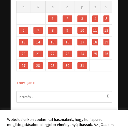
h
K
s
c
p
s
v
1
2
3
4
5
6
7
8
9
10
11
12
13
14
15
16
17
18
19
20
21
22
23
24
25
26
27
28
29
30
31
« nov
jan »
Weboldalunkon cookie-kat használunk, hogy honlapunk
meglátogatásakor a legjobb élményt nyújthassuk. Az „Összes