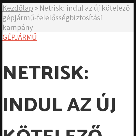
Kezdőlap
»
Netrisk: indul az új kötelező
gépjármű-felelősségbiztosítási
kampány
GÉPJÁRMŰ
NETRISK:
INDUL AZ ÚJ