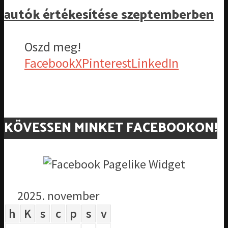
autók értékesítése szeptemberben
Oszd meg!
Facebook
X
Pinterest
LinkedIn
KÖVESSEN MINKET FACEBOOKON!
2025. november
h
K
s
c
p
s
v