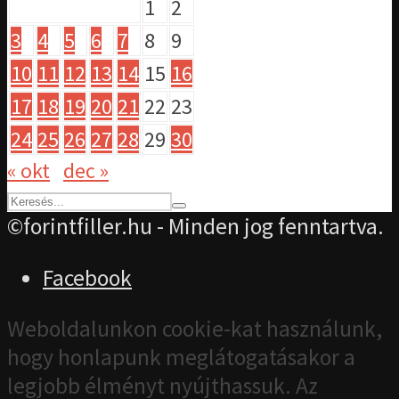
1
2
3
4
5
6
7
8
9
10
11
12
13
14
15
16
17
18
19
20
21
22
23
24
25
26
27
28
29
30
« okt
dec »
©forintfiller.hu - Minden jog fenntartva.
Facebook
Weboldalunkon cookie-kat használunk,
hogy honlapunk meglátogatásakor a
legjobb élményt nyújthassuk. Az