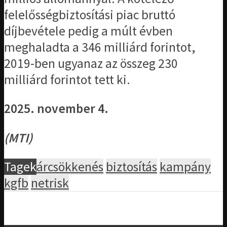
felelősségbiztosítási piac bruttó
díjbevétele pedig a múlt évben
meghaladta a 346 milliárd forintot,
2019-ben ugyanaz az összeg 230
milliárd forintot tett ki.
2025. november 4.
(MTI)
Tagek
árcsökkenés
biztosítás
kampány
kgfb
netrisk