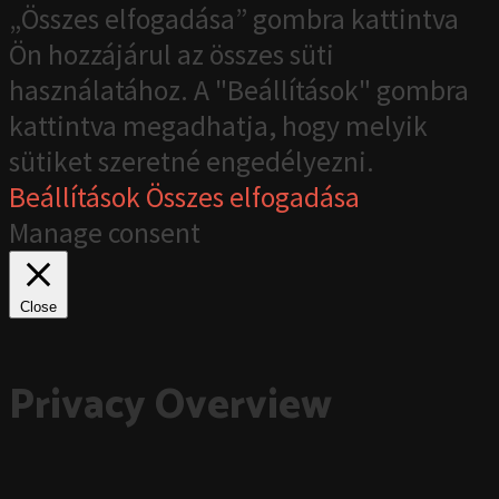
„Összes elfogadása” gombra kattintva
Ön hozzájárul az összes süti
használatához. A "Beállítások" gombra
kattintva megadhatja, hogy melyik
sütiket szeretné engedélyezni.
Beállítások
Összes elfogadása
Manage consent
Close
Privacy Overview