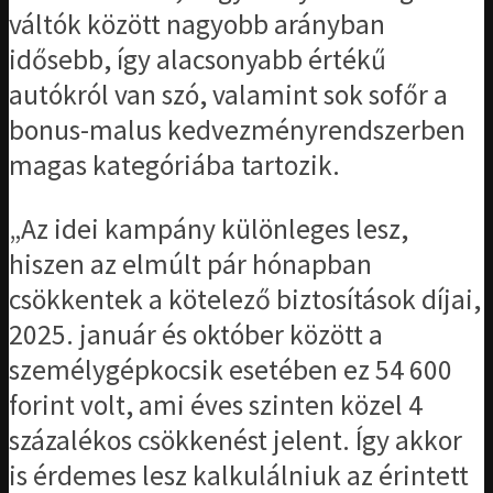
váltók között nagyobb arányban
idősebb, így alacsonyabb értékű
autókról van szó, valamint sok sofőr a
bonus-malus kedvezményrendszerben
magas kategóriába tartozik.
„Az idei kampány különleges lesz,
hiszen az elmúlt pár hónapban
csökkentek a kötelező biztosítások díjai,
2025. január és október között a
személygépkocsik esetében ez 54 600
forint volt, ami éves szinten közel 4
százalékos csökkenést jelent. Így akkor
is érdemes lesz kalkulálniuk az érintett