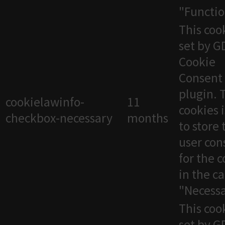
"Functio
This cook
set by 
Cookie
Consent
plugin. 
cookielawinfo-
11
cookies 
checkbox-necessary
months
to store 
user con
for the 
in the c
"Necessa
This cook
set by 