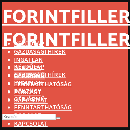
FORINTFILLER
FORINTFILLER
KEZDŐLAP
GAZDASÁGI HÍREK
INGATLAN
KEZDŐLAP
PÉNZÜGY
GAZDASÁGI HÍREK
GÉPJÁRMŰ
INGATLAN
FENNTARTHATÓSÁG
PÉNZÜGY
PODCAST
GÉPJÁRMŰ
KAPCSOLAT
FENNTARTHATÓSÁG
PODCAST
KAPCSOLAT