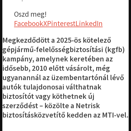
Oszd meg!
Facebook
X
Pinterest
LinkedIn
Megkezdődött a 2025-ös kötelező
gépjármű-felelősségbiztosítási (kgfb)
kampány, amelynek keretében az
idősebb, 2010 előtt vásárolt, még
ugyanannál az üzembentartónál lévő
autók tulajdonosai válthatnak
biztosítót vagy köthetnek új
szerződést – közölte a Netrisk
biztosításközvetítő kedden az MTI-vel.