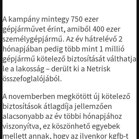
A kampány mintegy 750 ezer
gépjárművet érint, amiből 400 ezer
személygépjármű. Az év hátrelévő 2
hónapjában pedig több mint 1 millió
gépjármű kötelező biztosítását válthatja
le a lakosság – derült ki a Netrisk
összefoglalójából.
A novemberben megkötött új kötelező
biztosítások átlagdíja jellemzően
alacsonyabb az év többi hónapjához
viszonyítva, ez köszönhető egyebek
mellett annak, hogy az ilyenkor kgfb-t