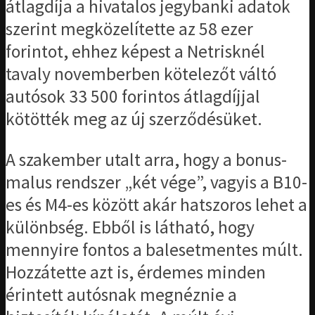
átlagdíja a hivatalos jegybanki adatok
szerint megközelítette az 58 ezer
forintot, ehhez képest a Netrisknél
tavaly novemberben kötelezőt váltó
autósok 33 500 forintos átlagdíjjal
kötötték meg az új szerződésüket.
A szakember utalt arra, hogy a bonus-
malus rendszer „két vége”, vagyis a B10-
es és M4-es között akár hatszoros lehet a
különbség. Ebből is látható, hogy
mennyire fontos a balesetmentes múlt.
Hozzátette azt is, érdemes minden
érintett autósnak megnéznie a