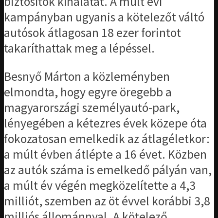
biztosítók kínálatát. A múlt évi
kampányban ugyanis a kötelezőt váltó
autósok átlagosan 18 ezer forintot
takaríthattak meg a lépéssel.
Besnyő Márton a közleményben
elmondta, hogy egyre öregebb a
magyarországi személyautó-park,
lényegében a kétezres évek közepe óta
fokozatosan emelkedik az átlagéletkor:
a múlt évben átlépte a 16 évet. Közben
az autók száma is emelkedő pályán van,
a múlt év végén megközelítette a 4,3
milliót, szemben az öt évvel korábbi 3,8
milliós állománnyal. A kötelező