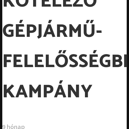
KÖTELEZŐ
GÉPJÁRMŰ-
FELELŐSSÉGBI
KAMPÁNY
9 hónap