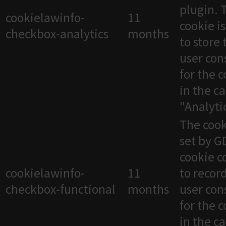
plugin. 
cookielawinfo-
11
cookie i
checkbox-analytics
months
to store 
user con
for the 
in the c
"Analytic
The cook
set by 
cookie c
cookielawinfo-
11
to recor
checkbox-functional
months
user con
for the 
in the c