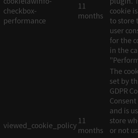
cookielawinfo-
plugin. 
11
checkbox-
cookie i
months
performance
to store 
user con
for the 
in the c
"Perfor
The cook
set by t
GDPR Co
Consent 
and is u
11
store wh
viewed_cookie_policy
months
or not u