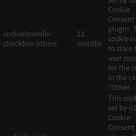
Cookie
Consent
plugin. 
cookielawinfo-
11
cookie i
checkbox-others
months
to store 
user con
for the 
in the c
"Other.
This cook
set by 
Cookie
Consent