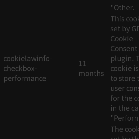
"Other.
This cook
set by 
Cookie
Consent
cookielawinfo-
plugin. 
11
checkbox-
cookie i
months
performance
to store 
user con
for the 
in the c
"Perfor
The cook