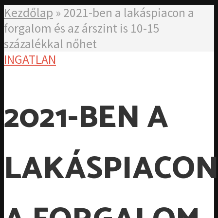
Kezdőlap
»
2021-ben a lakáspiacon a
forgalom és az árszint is 10-15
százalékkal nőhet
INGATLAN
2021-BEN A
LAKÁSPIACO