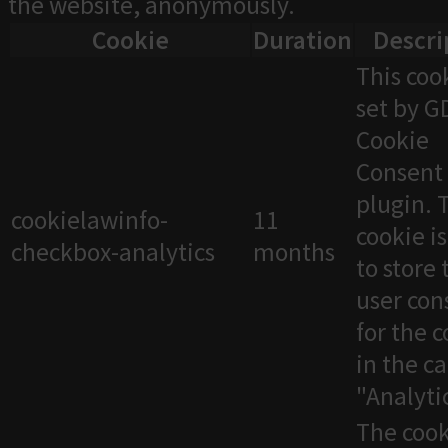
the website, anonymously.
Cookie
Duration
Descri
This cook
set by 
Cookie
Consent
plugin. 
cookielawinfo-
11
cookie i
checkbox-analytics
months
to store 
user con
for the 
in the c
"Analytic
The cook