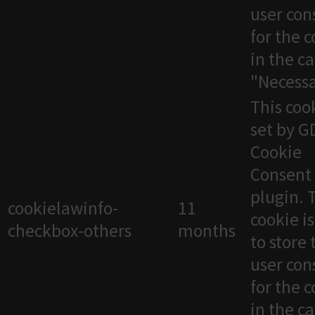
user con
for the 
in the c
"Necessa
This cook
set by 
Cookie
Consent
plugin. 
cookielawinfo-
11
cookie i
checkbox-others
months
to store 
user con
for the 
in the c