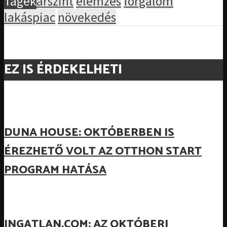
Tagek
árszint
elemzés
forgalom
lakáspiac
növekedés
EZ IS ÉRDEKELHETI
DUNA HOUSE: OKTÓBERBEN IS
ÉREZHETŐ VOLT AZ OTTHON START
PROGRAM HATÁSA
INGATLAN.COM: AZ OKTÓBERI