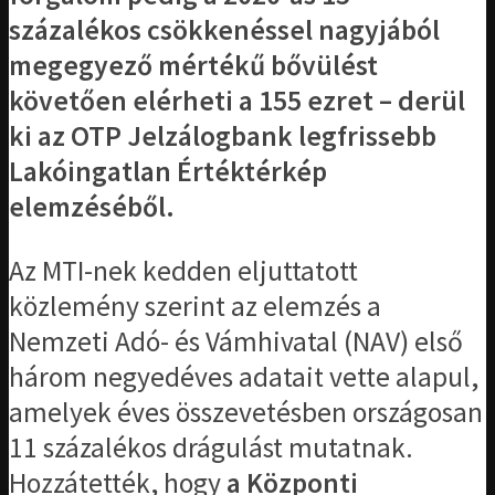
százalékos csökkenéssel nagyjából
megegyező mértékű bővülést
követően elérheti a 155 ezret – derül
ki az OTP Jelzálogbank legfrissebb
Lakóingatlan Értéktérkép
elemzéséből.
Az MTI-nek kedden eljuttatott
közlemény szerint az elemzés a
Nemzeti Adó- és Vámhivatal (NAV) első
három negyedéves adatait vette alapul,
amelyek éves összevetésben országosan
11 százalékos drágulást mutatnak.
Hozzátették, hogy
a Központi