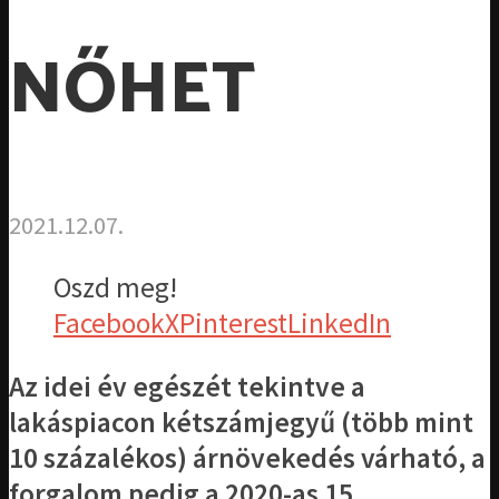
NŐHET
2021.12.07.
Oszd meg!
Facebook
X
Pinterest
LinkedIn
Az idei év egészét tekintve a
lakáspiacon kétszámjegyű (több mint
10 százalékos) árnövekedés várható, a
forgalom pedig a 2020-as 15