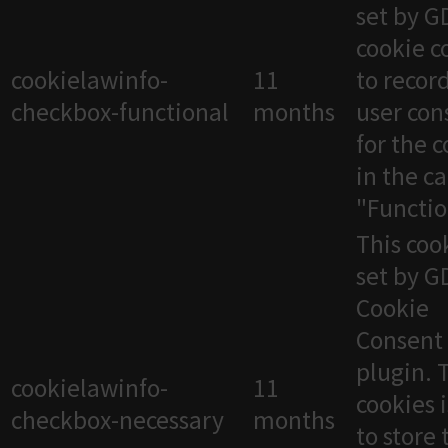
set by 
cookie c
cookielawinfo-
11
to recor
checkbox-functional
months
user con
for the 
in the c
"Functio
This cook
set by 
Cookie
Consent
plugin. 
cookielawinfo-
11
cookies 
checkbox-necessary
months
to store 