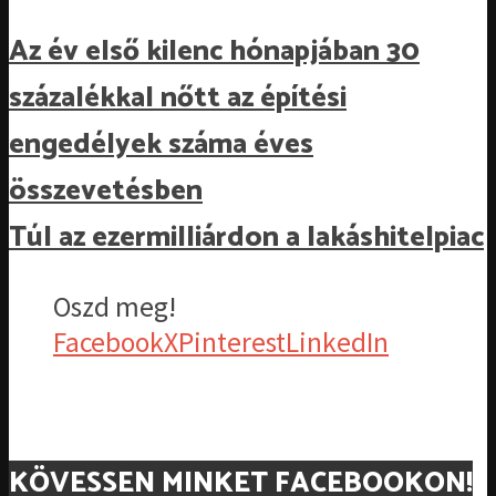
Az év első kilenc hónapjában 30
százalékkal nőtt az építési
engedélyek száma éves
összevetésben
Túl az ezermilliárdon a lakáshitelpiac
Oszd meg!
Facebook
X
Pinterest
LinkedIn
KÖVESSEN MINKET FACEBOOKON!