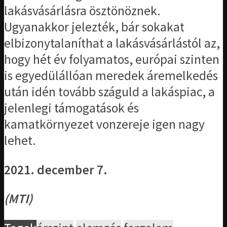
lakásvásárlásra ösztönöznek.
Ugyanakkor jelezték, bár sokakat
elbizonytalaníthat a lakásvásárlástól az,
hogy hét év folyamatos, európai szinten
is egyedülállóan meredek áremelkedés
után idén tovább száguld a lakáspiac, a
jelenlegi támogatások és
kamatkörnyezet vonzereje igen nagy
lehet.
2021. december 7.
(MTI)