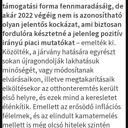
támogatási forma fennmaradásáig, de
akár 2022 végéig nem is azonosítható
olyan jelentős kockázat, ami biztosan
fordulóra késztetné a jelenleg pozitív
irányú piaci mutatókat
– emelték ki.
Közölték, a járvány hatására egyrészt
sokan újragondolják lakhatásuk
minőségét, vagy módosítanak
elvárásaikon, illetve megtakarításaik
elköltésekor az otthonteremtés került
első helyre, és ezek mind a keresletet
élénkítik. Emellett az erősödő inflációs
félelmek, és az elindult kamatemelés
mellett is még olcsó hitelek szintén