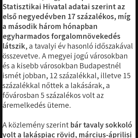
Statisztikai Hivatal adatai szerint az
első negyedévben 17 százalékos, míg
a második három hónapban
egyharmados forgalomnövekedés
látszik
, a tavalyi év hasonló időszakával
összevetve. A megyei jogú városokban
és a kisebb városokban Budapestnél
ismét jobban, 12 százalékkal, illetve 15
százalékkal nőttek a lakásárak, a
fővárosban 5 százalékos volt az
áremelkedés üteme.
A közlemény szerint
bár tavaly sokkoló
volt a lakáspiac rövid, március-áprilisi