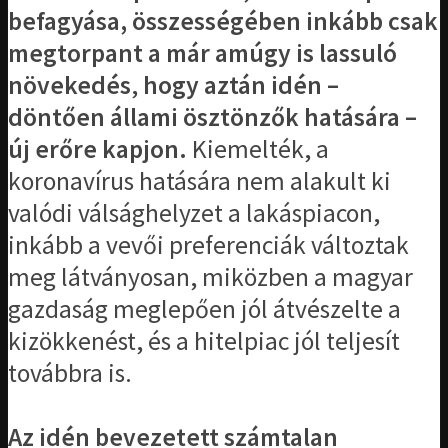
befagyása, összességében inkább csak
megtorpant a már amúgy is lassuló
növekedés
,
hogy aztán idén –
döntően állami ösztönzők hatására –
új erőre kapjon.
Kiemelték, a
koronavírus hatására nem alakult ki
valódi válsághelyzet a lakáspiacon,
inkább a vevői preferenciák változtak
meg látványosan, miközben a magyar
gazdaság meglepően jól átvészelte a
kizökkenést, és a hitelpiac jól teljesít
továbbra is.
Az idén bevezetett számtalan