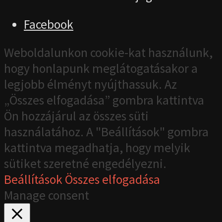
Facebook
Weboldalunkon cookie-kat használunk,
hogy honlapunk meglátogatásakor a
legjobb élményt nyújthassuk. Az
„Összes elfogadása” gombra kattintva
Ön hozzájárul az összes süti
használatához. A "Beállítások" gombra
kattintva megadhatja, hogy melyik
sütiket szeretné engedélyezni.
Beállítások
Összes elfogadása
Manage consent