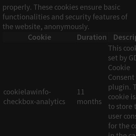
properly. These cookies ensure basic
functionalities and security features of
the website, anonymously.
Cookie
Duration
Descri
This cook
set by 
Cookie
Consent
plugin. 
cookielawinfo-
11
cookie i
checkbox-analytics
months
to store 
user con
for the 
in the c