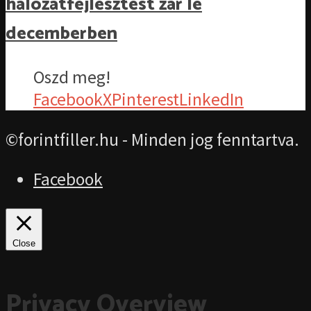
hálózatfejlesztést zár le
decemberben
Oszd meg!
Facebook
X
Pinterest
LinkedIn
©forintfiller.hu - Minden jog fenntartva.
Facebook
Close
Privacy Overview