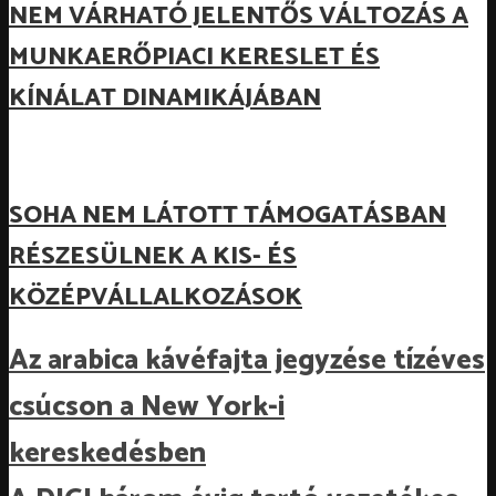
NEM VÁRHATÓ JELENTŐS VÁLTOZÁS A
MUNKAERŐPIACI KERESLET ÉS
KÍNÁLAT DINAMIKÁJÁBAN
SOHA NEM LÁTOTT TÁMOGATÁSBAN
RÉSZESÜLNEK A KIS- ÉS
KÖZÉPVÁLLALKOZÁSOK
Az arabica kávéfajta jegyzése tízéves
csúcson a New York-i
kereskedésben