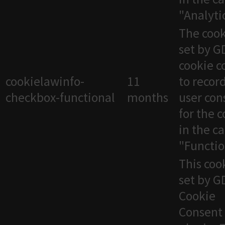
"Analytic
The cook
set by 
cookie c
cookielawinfo-
11
to recor
checkbox-functional
months
user con
for the 
in the c
"Functio
This cook
set by 
Cookie
Consent