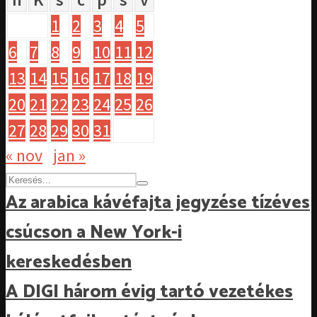
1
2
3
4
5
6
7
8
9
10
11
12
13
14
15
16
17
18
19
20
21
22
23
24
25
26
27
28
29
30
31
« nov
jan »
Az arabica kávéfajta jegyzése tízéves
csúcson a New York-i
kereskedésben
A DIGI három évig tartó vezetékes