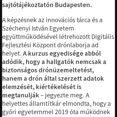
sajtótájékoztatón Budapesten.
A képzésnek az innovációs tárca és a
Széchenyi István Egyetem
együttműködésével létrehozott Digitális
Fejlesztési Központ drónlaborja ad
helyet.
A kurzus egyedisége abból
adódik, hogy a hallgatók nemcsak a
biztonságos drónüzemeltetést,
hanem a drón által szerzett adatok
elemzését, kiértékelését is
megtanulják
– jegyezte meg. A
helyettes államtitkár elmondta, hogy a
győri egyetemmel 2019 óta működnek