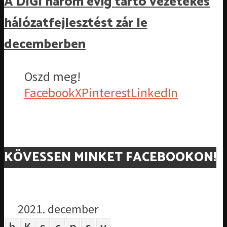
A DIGI három évig tartó vezetékes
hálózatfejlesztést zár le
decemberben
Oszd meg!
Facebook
X
Pinterest
LinkedIn
KÖVESSEN MINKET FACEBOOKON!
2021. december
h
K
s
c
p
s
v