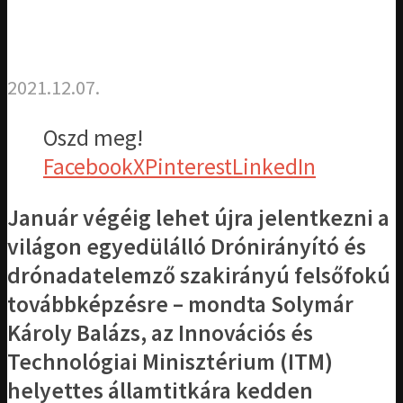
2021.12.07.
Oszd meg!
Facebook
X
Pinterest
LinkedIn
Január végéig lehet újra jelentkezni a
világon egyedülálló Drónirányító és
drónadatelemző szakirányú felsőfokú
továbbképzésre – mondta Solymár
Károly Balázs, az Innovációs és
Technológiai Minisztérium (ITM)
helyettes államtitkára kedden