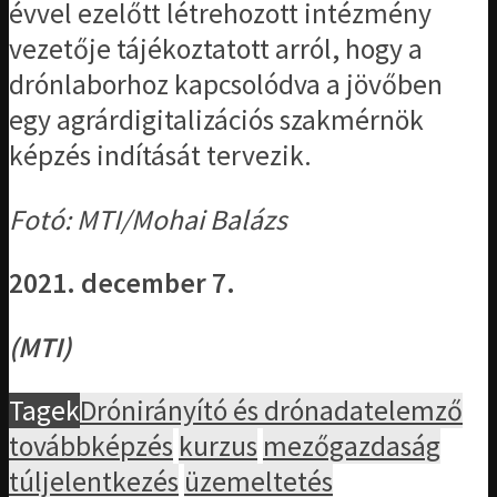
évvel ezelőtt létrehozott intézmény
vezetője tájékoztatott arról, hogy a
drónlaborhoz kapcsolódva a jövőben
egy agrárdigitalizációs szakmérnök
képzés indítását tervezik.
Fotó: MTI/Mohai Balázs
2021. december 7.
(MTI)
Tagek
Drónirányító és drónadatelemző
továbbképzés
kurzus
mezőgazdaság
túljelentkezés
üzemeltetés