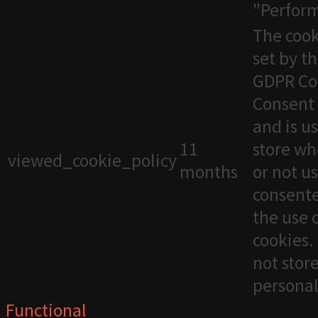
"Perfor
The cook
set by t
GDPR Co
Consent 
and is u
11
store wh
viewed_cookie_policy
months
or not u
consente
the use 
cookies. 
not stor
personal
Functional