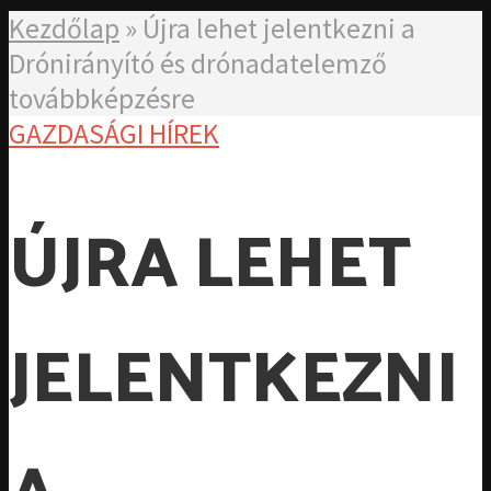
Kezdőlap
»
Újra lehet jelentkezni a
Drónirányító és drónadatelemző
továbbképzésre
GAZDASÁGI HÍREK
ÚJRA LEHET
JELENTKEZNI