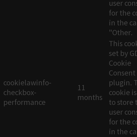
user con
for the 
in the c
"Other.
This cook
set by 
Cookie
Consent
cookielawinfo-
plugin. 
11
checkbox-
cookie i
months
performance
to store 
user con
for the 
in the c