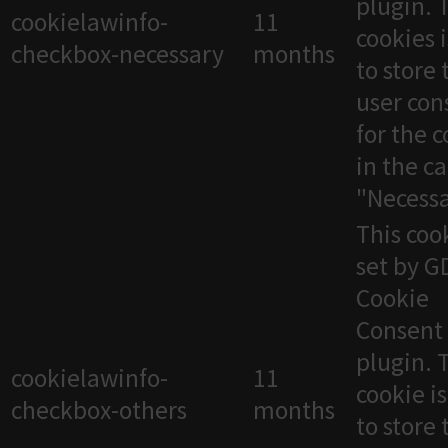
plugin. 
cookielawinfo-
11
cookies 
checkbox-necessary
months
to store 
user con
for the 
in the c
"Necessa
This cook
set by 
Cookie
Consent
plugin. 
cookielawinfo-
11
cookie i
checkbox-others
months
to store 