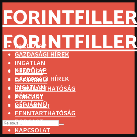
FORINTFILLER
FORINTFILLER
KEZDŐLAP
GAZDASÁGI HÍREK
INGATLAN
KEZDŐLAP
PÉNZÜGY
GAZDASÁGI HÍREK
GÉPJÁRMŰ
INGATLAN
FENNTARTHATÓSÁG
PÉNZÜGY
PODCAST
GÉPJÁRMŰ
KAPCSOLAT
FENNTARTHATÓSÁG
PODCAST
KAPCSOLAT