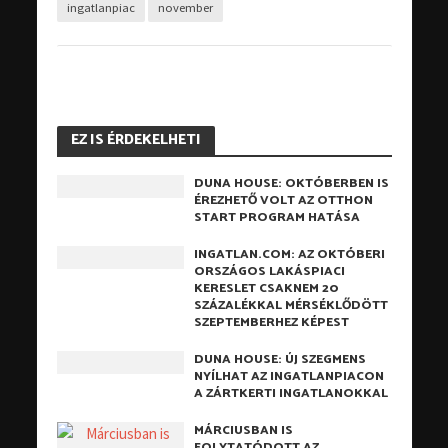
ingatlanpiac
november
EZ IS ÉRDEKELHETI
DUNA HOUSE: OKTÓBERBEN IS
ÉREZHETŐ VOLT AZ OTTHON
START PROGRAM HATÁSA
INGATLAN.COM: AZ OKTÓBERI
ORSZÁGOS LAKÁSPIACI
KERESLET CSAKNEM 20
SZÁZALÉKKAL MÉRSÉKLŐDÖTT
SZEPTEMBERHEZ KÉPEST
DUNA HOUSE: ÚJ SZEGMENS
NYÍLHAT AZ INGATLANPIACON
A ZÁRTKERTI INGATLANOKKAL
MÁRCIUSBAN IS
FOLYTATÓDOTT AZ