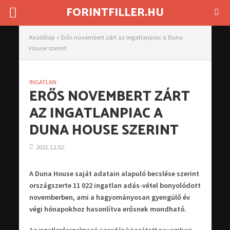
FORINTFILLER.HU
Kezdőlap
»
Erős novembert zárt az ingatlanpiac a Duna
House szerint
INGATLAN
ERŐS NOVEMBERT ZÁRT
AZ INGATLANPIAC A
DUNA HOUSE SZERINT
2021.12.02.
A Duna House saját adatain alapuló becslése szerint
országszerte 11 022 ingatlan adás-vétel bonyolódott
novemberben, ami a hagyományosan gyengülő év
végi hónapokhoz hasonlítva erősnek mondható.
Az ingatlanforgalmazó szerdán közzétett novemberi