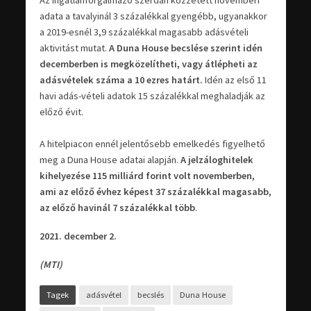
adata a tavalyinál 3 százalékkal gyengébb, ugyanakkor
a 2019-esnél 3,9 százalékkal magasabb adásvételi
aktivitást mutat.
A Duna House becslése szerint idén
decemberben is megközelítheti, vagy átlépheti az
adásvételek száma a 10 ezres határt.
Idén az első 11
havi adás-vételi adatok 15 százalékkal meghaladják az
előző évit.
A hitelpiacon ennél jelentősebb emelkedés figyelhető
meg a Duna House adatai alapján.
A jelzáloghitelek
kihelyezése 115 milliárd forint volt novemberben,
ami az előző évhez képest 37 százalékkal magasabb,
az előző havinál 7 százalékkal több
.
2021. december 2.
(MTI)
Tagek
adásvétel
becslés
Duna House