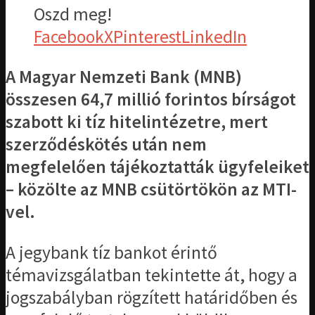
Oszd meg!
Facebook
X
Pinterest
LinkedIn
A Magyar Nemzeti Bank (MNB)
összesen 64,7 millió forintos bírságot
szabott ki tíz hitelintézetre, mert
szerződéskötés után nem
megfelelően tájékoztatták ügyfeleiket
– közölte az MNB csütörtökön az MTI-
vel.
A jegybank tíz bankot érintő
témavizsgálatban tekintette át, hogy a
jogszabályban rögzített határidőben és