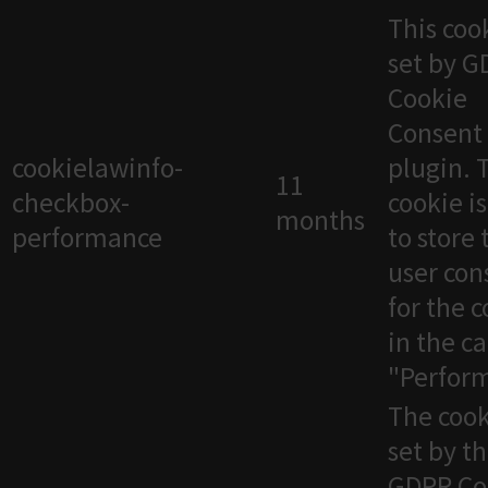
This cook
set by 
Cookie
Consent
cookielawinfo-
plugin. 
11
checkbox-
cookie i
months
performance
to store 
user con
for the 
in the c
"Perfor
The cook
set by t
GDPR Co