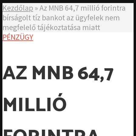
Kezdőlap
»
Az MNB 64,7 millió forintra
bírságolt tíz bankot az ügyfelek nem
megfelelő tájékoztatása miatt
PÉNZÜGY
AZ MNB 64,7
MILLIÓ