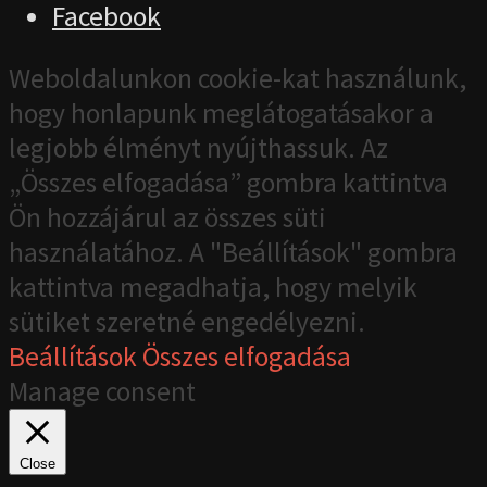
Facebook
Weboldalunkon cookie-kat használunk,
hogy honlapunk meglátogatásakor a
legjobb élményt nyújthassuk. Az
„Összes elfogadása” gombra kattintva
Ön hozzájárul az összes süti
használatához. A "Beállítások" gombra
kattintva megadhatja, hogy melyik
sütiket szeretné engedélyezni.
Beállítások
Összes elfogadása
Manage consent
Close