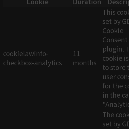
Cookie
Duration
Descri
This cook
set by 
Cookie
Consent
plugin. 
cookielawinfo-
11
cookie i
checkbox-analytics
months
to store 
user con
for the 
in the c
"Analytic
The cook
set by 