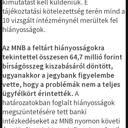
kimutatást kell küldeniük. E
tájékoztatási kötelezettség terén mind a
10 vizsgált intézménynél merültek fel
hiányosságok.
Az MNB a feltárt hiányosságokra
tekintettel összesen 64,7 millió forint
bírságösszeg kiszabásáról döntött,
ugyanakkor a jegybank figyelembe
vette, hogy a problémák nem a teljes
ügyfélkört érintették.
A
határozatokban foglalt hiányosságok
megszüntetésére tett banki
intézkedéseket az MNB nyomon követi