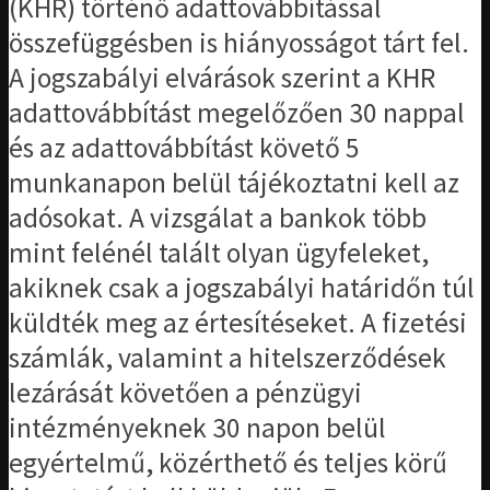
(KHR) történő adattovábbítással
összefüggésben is hiányosságot tárt fel.
A jogszabályi elvárások szerint a KHR
adattovábbítást megelőzően 30 nappal
és az adattovábbítást követő 5
munkanapon belül tájékoztatni kell az
adósokat. A vizsgálat a bankok több
mint felénél talált olyan ügyfeleket,
akiknek csak a jogszabályi határidőn túl
küldték meg az értesítéseket. A fizetési
számlák, valamint a hitelszerződések
lezárását követően a pénzügyi
intézményeknek 30 napon belül
egyértelmű, közérthető és teljes körű