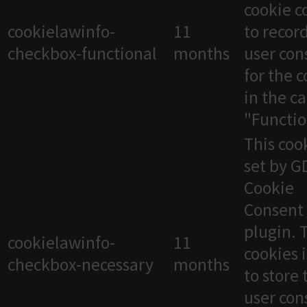
cookie c
cookielawinfo-
11
to recor
checkbox-functional
months
user con
for the 
in the c
"Functio
This cook
set by 
Cookie
Consent
plugin. 
cookielawinfo-
11
cookies 
checkbox-necessary
months
to store 
user con