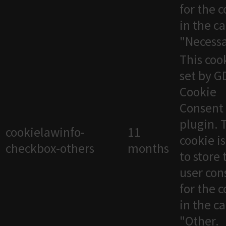
for the 
in the c
"Necessa
This cook
set by 
Cookie
Consent
plugin. 
cookielawinfo-
11
cookie i
checkbox-others
months
to store 
user con
for the 
in the c
"Other.