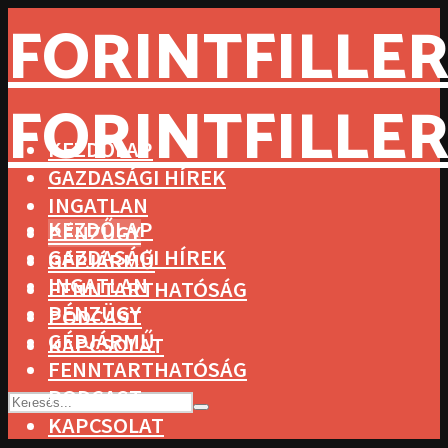
FORINTFILLER
FORINTFILLER
KEZDŐLAP
GAZDASÁGI HÍREK
INGATLAN
KEZDŐLAP
PÉNZÜGY
GAZDASÁGI HÍREK
GÉPJÁRMŰ
INGATLAN
FENNTARTHATÓSÁG
PÉNZÜGY
PODCAST
GÉPJÁRMŰ
KAPCSOLAT
FENNTARTHATÓSÁG
PODCAST
KAPCSOLAT