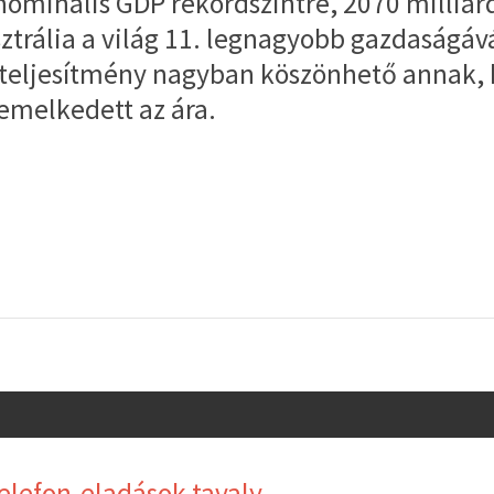
minális GDP rekordszintre, 2070 milliárd 
ztrália a világ 11. legnagyobb gazdaságává
ő teljesítmény nagyban köszönhető annak,
emelkedett az ára.