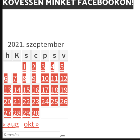
KÖVESSEN MINKET FACEBOOKON!
2021. szeptember
h
K
s
c
p
s
v
1
2
3
4
5
6
7
8
9
10
11
12
13
14
15
16
17
18
19
20
21
22
23
24
25
26
27
28
29
30
« aug
okt »