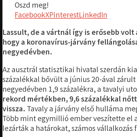
Oszd meg!
Facebook
X
Pinterest
LinkedIn
Lassult, de a vártnál így is erősebb v
hogy a koronavírus-járvány fellángolása
negyedévben.
Az ausztrál statisztikai hivatal szerdán 
százalékkal bővült a június 20-ával záru
negyedévben 1,9 százalékra, a tavalyi ut
rekord mértékben, 9,6 százalékkal nőt
vissza.
Tavaly a járvány első hulláma meg
Több mint egymillió ember veszítette el 
lezárták a határokat, számos vállalkozás 