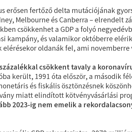
us erősen fertőző delta mutációjának gyor
ney, Melbourne és Canberra – elrendelt z
tékben csökkenhet a GDP a folyó negyedé
ási kampány, és valamikor októberre elérik 
k elérésekor oldanák fel, ami novemberre 
 százalékkal csökkent tavaly a koronaví
a került, 1991 óta először, a második fé
 monetáris és fiskális ösztönzésnek köszö
rvány miatt elindított kötvényvásárlási p
ább 2023-ig nem emelik a rekordalacsony 