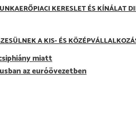
UNKAERŐPIACI KERESLET ÉS KÍNÁLAT D
ZESÜLNEK A KIS- ÉS KÖZÉPVÁLLALKOZ
csiphiány miatt
liusban az euróövezetben