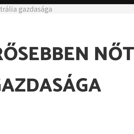
trália gazdasága
RŐSEBBEN NŐ
GAZDASÁGA