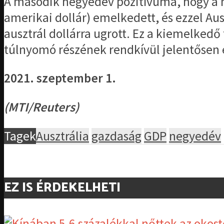
A második negyedév pozitívuma, hogy a no
amerikai dollár) emelkedett, és ezzel Aus
ausztrál dollárra ugrott. Ez a kiemelked
túlnyomó részének rendkívül jelentősen 
2021. szeptember 1.
(MTI/Reuters)
Tagek
Ausztrália
gazdaság
GDP
negyedév
EZ IS ÉRDEKELHETI