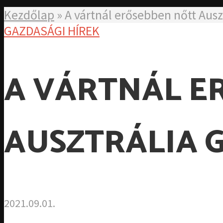
Kezdőlap
»
A vártnál erősebben nőtt Ausz
GAZDASÁGI HÍREK
A VÁRTNÁL E
AUSZTRÁLIA 
2021.09.01.