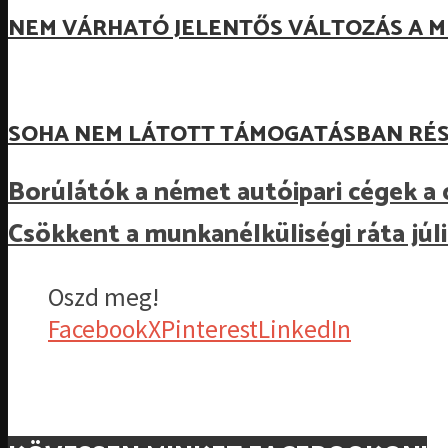
NEM VÁRHATÓ JELENTŐS VÁLTOZÁS A M
SOHA NEM LÁTOTT TÁMOGATÁSBAN RÉS
Borúlátók a német autóipari cégek a 
Csökkent a munkanélküliségi ráta jú
Oszd meg!
Facebook
X
Pinterest
LinkedIn