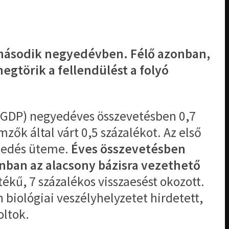
 a második negyedévben. Félő azonban,
egtörik a fellendülést a folyó
ék (GDP) negyedéves összevetésben 0,7
ők által várt 0,5 százalékot. Az első
ekedés üteme.
Éves összevetésben
nban az alacsony bázisra vezethető
ékű, 7 százalékos visszaesést okozott.
biológiai veszélyhelyzetet hirdetett,
oltok.