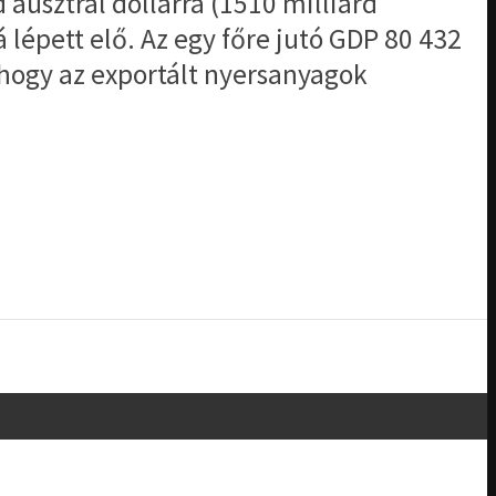
ausztrál dollárra (1510 milliárd
 lépett elő. Az egy főre jutó GDP 80 432
 hogy az exportált nyersanyagok