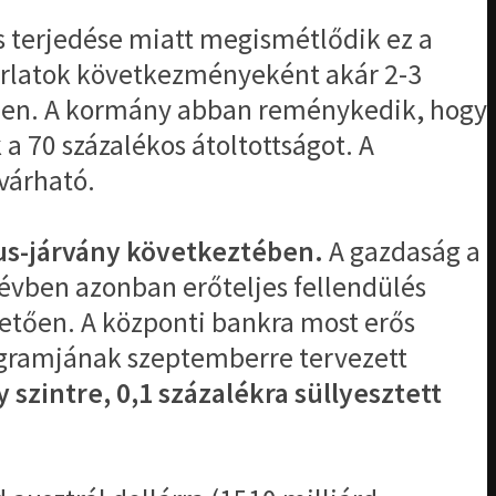
s terjedése miatt megismétlődik ez a
árlatok következményeként akár 2-3
vben. A kormány abban reménykedik, hogy
a 70 százalékos átoltottságot. A
várható.
rus-járvány következtében.
A gazdaság a
lévben azonban erőteljes fellendülés
nhetően. A központi bankra most erős
rogramjának szeptemberre tervezett
szintre, 0,1 százalékra süllyesztett