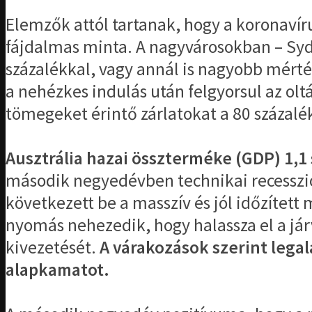
Elemzők attól tartanak, hogy a koronavír
fájdalmas minta. A nagyvárosokban – Syd
százalékkal, vagy annál is nagyobb mér
a nehézkes indulás után felgyorsul az olt
tömegeket érintő zárlatokat a 80 százalé
Ausztrália hazai összterméke (GDP) 1,1
második negyedévben technikai recessziób
következett be a masszív és jól időzített
nyomás nehezedik, hogy halassza el a já
kivezetését.
A várakozások szerint legal
alapkamatot.