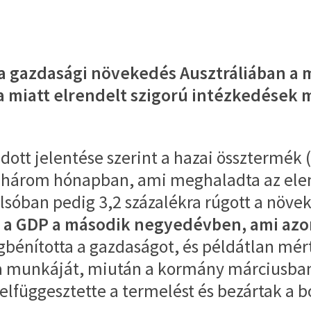
olt a gazdasági növekedés Ausztráliában
 miatt elrendelt szigorú intézkedések m
kiadott jelentése szerint a hazai összterm
lt három hónapban, ami meghaladta az elemz
olsóban pedig 3,2 százalékra rúgott a növ
t a GDP a második negyedévben, ami azo
bénította a gazdaságot, és példátlan mért
a munkáját, miután a kormány márciusban 
felfüggesztette a termelést és bezártak a b