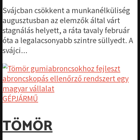
Svájcban csökkent a munkanélküliség
augusztusban az elemzők által várt
stagnálás helyett, a ráta tavaly február
óta a legalacsonyabb szintre süllyedt. A
svájci...
GÉPJÁRMŰ
TÖMÖR