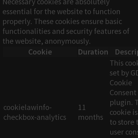
Necessary cookies are absolutely
essential for the website to function
properly. These cookies ensure basic
functionalities and security features of
the website, anonymously.
Cookie
Duration
Descri
This cook
set by 
Cookie
Consent
plugin. 
cookielawinfo-
11
cookie i
checkbox-analytics
months
to store 
user con