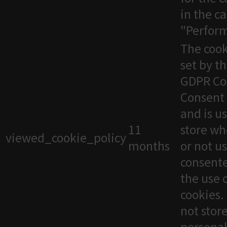
in the c
"Perfor
The cook
set by t
GDPR Co
Consent 
and is u
11
store wh
viewed_cookie_policy
months
or not u
consente
the use 
cookies. 
not stor
personal