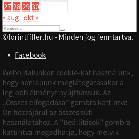
27
28
29
30
« aug
okt »
©forintfiller.hu - Minden jog fenntartva.
Facebook
Weboldalunkon cookie-kat használunk,
hogy honlapunk meglátogatásakor a
legjobb élményt nyújthassuk. Az
„Összes elfogadása” gombra kattintva
Ön hozzájárul az összes süti
használatához. A "Beállítások" gombra
kattintva megadhatja, hogy melyik