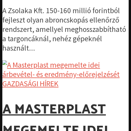
A Zsolaka Kft. 150-160 millió forintból
fejleszt olyan abroncskopás ellenőrző
rendszert, amellyel meghosszabbítható
a targoncáknál, nehéz gépeknél
használt...
GAZDASÁGI HÍREK
A MASTERPLAST