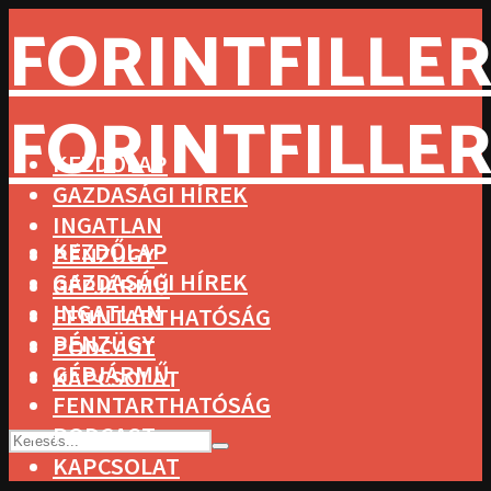
FORINTFILLER
FORINTFILLER
KEZDŐLAP
GAZDASÁGI HÍREK
INGATLAN
KEZDŐLAP
PÉNZÜGY
GAZDASÁGI HÍREK
GÉPJÁRMŰ
INGATLAN
FENNTARTHATÓSÁG
PÉNZÜGY
PODCAST
GÉPJÁRMŰ
KAPCSOLAT
FENNTARTHATÓSÁG
PODCAST
KAPCSOLAT