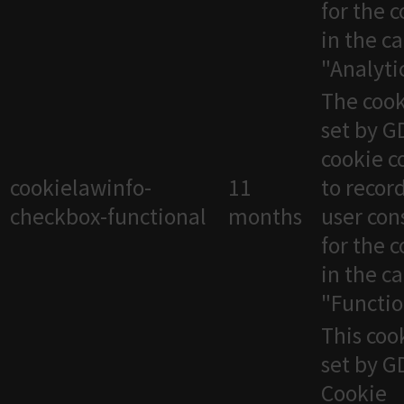
for the 
in the c
"Analytic
The cook
set by 
cookie c
cookielawinfo-
11
to recor
checkbox-functional
months
user con
for the 
in the c
"Functio
This cook
set by 
Cookie