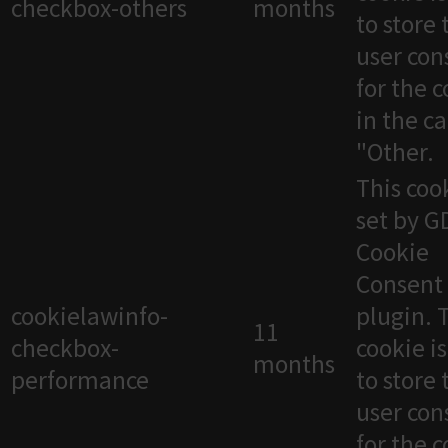
checkbox-others
months
to store 
user con
for the 
in the c
"Other.
This cook
set by 
Cookie
Consent
cookielawinfo-
plugin. 
11
checkbox-
cookie i
months
performance
to store 
user con
for the 