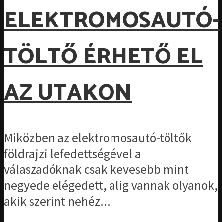
ELEKTROMOSAUTÓ-
TÖLTŐ ÉRHETŐ EL
AZ UTAKON
Miközben az elektromosautó-töltők
földrajzi lefedettségével a
válaszadóknak csak kevesebb mint
negyede elégedett, alig vannak olyanok,
akik szerint nehéz...