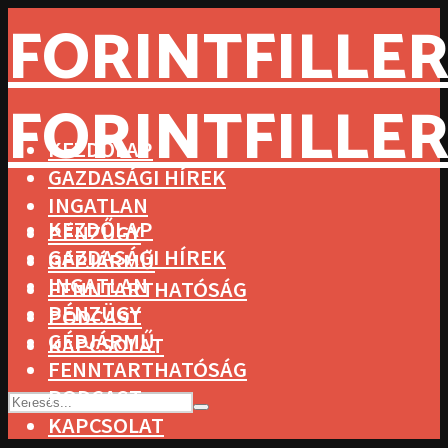
FORINTFILLER
FORINTFILLER
KEZDŐLAP
GAZDASÁGI HÍREK
INGATLAN
KEZDŐLAP
PÉNZÜGY
GAZDASÁGI HÍREK
GÉPJÁRMŰ
INGATLAN
FENNTARTHATÓSÁG
PÉNZÜGY
PODCAST
GÉPJÁRMŰ
KAPCSOLAT
FENNTARTHATÓSÁG
PODCAST
KAPCSOLAT