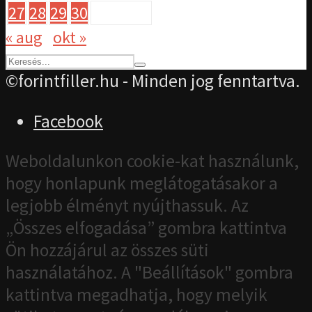
27
28
29
30
« aug
okt »
©forintfiller.hu - Minden jog fenntartva.
Facebook
Weboldalunkon cookie-kat használunk,
hogy honlapunk meglátogatásakor a
legjobb élményt nyújthassuk. Az
„Összes elfogadása” gombra kattintva
Ön hozzájárul az összes süti
használatához. A "Beállítások" gombra
kattintva megadhatja, hogy melyik