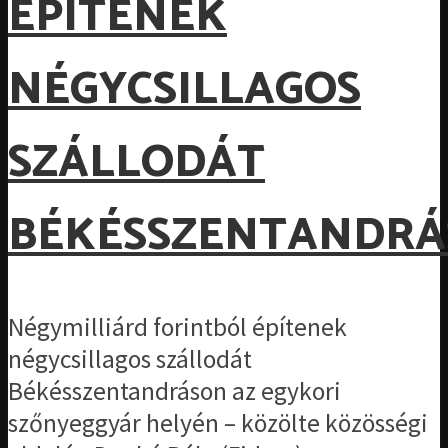
ÉPÍTENEK
NÉGYCSILLAGOS
SZÁLLODÁT
BÉKÉSSZENTANDR
Négymilliárd forintból építenek
négycsillagos szállodát
Békésszentandráson az egykori
szőnyeggyár helyén – közölte közösségi