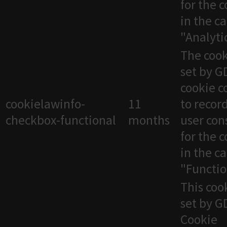
for the 
in the c
"Analytic
The cook
set by 
cookie c
cookielawinfo-
11
to recor
checkbox-functional
months
user con
for the 
in the c
"Functio
This cook
set by 
Cookie