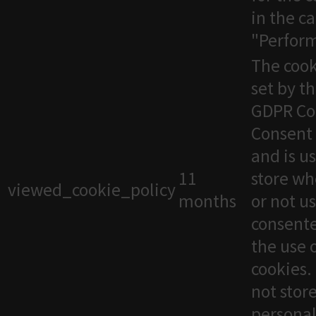
in the c
"Perfor
The cook
set by t
GDPR Co
Consent 
and is u
11
store wh
viewed_cookie_policy
months
or not u
consente
the use 
cookies. 
not stor
personal