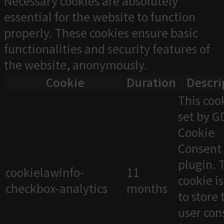
Necessary cookies are absolutely
essential for the website to function
properly. These cookies ensure basic
functionalities and security features of
the website, anonymously.
Cookie
Duration
Descri
This cook
set by 
Cookie
Consent
plugin. 
cookielawinfo-
11
cookie i
checkbox-analytics
months
to store 
user con