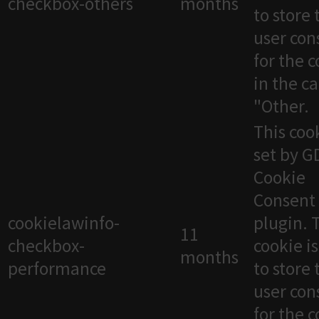
checkbox-others
months
to store 
user con
for the 
in the c
"Other.
This cook
set by 
Cookie
Consent
cookielawinfo-
plugin. 
11
checkbox-
cookie i
months
performance
to store 
user con
for the 