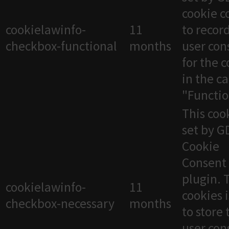
cookie c
cookielawinfo-
11
to recor
checkbox-functional
months
user con
for the 
in the c
"Functio
This cook
set by 
Cookie
Consent
plugin. 
cookielawinfo-
11
cookies 
checkbox-necessary
months
to store 
user con