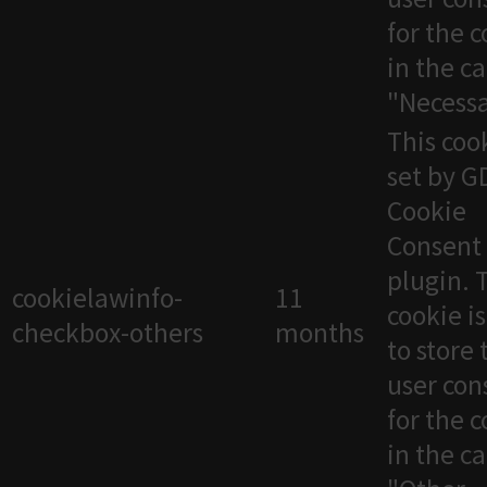
for the 
in the c
"Necessa
This cook
set by 
Cookie
Consent
plugin. 
cookielawinfo-
11
cookie i
checkbox-others
months
to store 
user con
for the 
in the c