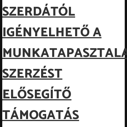
SZERDÁTÓL
IGÉNYELHETŐ A
MUNKATAPASZTALA
SZERZÉST
ELŐSEGÍTŐ
TÁMOGATÁS