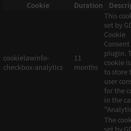
Cookie
Duration
Descri
This cook
set by 
Cookie
Consent
plugin. 
cookielawinfo-
11
cookie i
checkbox-analytics
months
to store 
user con
for the 
in the c
"Analytic
The cook
set by 