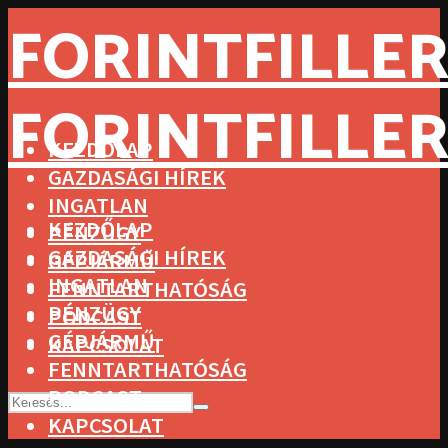
FORINTFILLER
FORINTFILLER
KEZDŐLAP
GAZDASÁGI HÍREK
INGATLAN
KEZDŐLAP
PÉNZÜGY
GAZDASÁGI HÍREK
GÉPJÁRMŰ
INGATLAN
FENNTARTHATÓSÁG
PÉNZÜGY
PODCAST
GÉPJÁRMŰ
KAPCSOLAT
FENNTARTHATÓSÁG
PODCAST
KAPCSOLAT