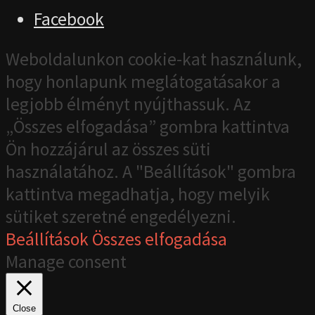
Facebook
Weboldalunkon cookie-kat használunk,
hogy honlapunk meglátogatásakor a
legjobb élményt nyújthassuk. Az
„Összes elfogadása” gombra kattintva
Ön hozzájárul az összes süti
használatához. A "Beállítások" gombra
kattintva megadhatja, hogy melyik
sütiket szeretné engedélyezni.
Beállítások
Összes elfogadása
Manage consent
Close