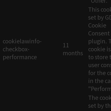
"Other.
This cook
set by 
Cookie
Consent
cookielawinfo-
plugin. 
11
checkbox-
cookie i
months
performance
to store 
user con
for the 
in the c
"Perfor
The cook
set by t