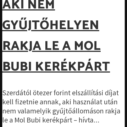
AKI NEM
GYŰJTŐHELYEN
RAKJA LE A MOL
BUBI KERÉKPÁRT
Szerdától ötezer forint elszállítási díjat
kell fizetnie annak, aki használat után
nem valamelyik gyűjtőállomáson rakja
le a Mol Bubi kerékpárt – hívta...