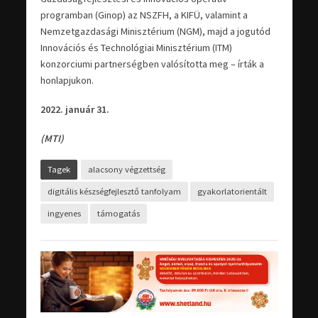
programban (Ginop) az NSZFH, a KIFÜ, valamint a
Nemzetgazdasági Minisztérium (NGM), majd a jogutód
Innovációs és Technológiai Minisztérium (ITM)
konzorciumi partnerségben valósította meg – írták a
honlapjukon.
2022. január 31.
(MTI)
Tagek
alacsony végzettség
digitális készségfejlesztő tanfolyam
gyakorlatorientált
ingyenes
támogatás