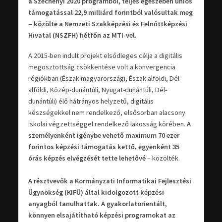
a Széchenyi 2020 programból, teljes egészében uniós
támogatással 22,9 milliárd forintból valósultak meg
– közölte a Nemzeti Szakképzési és Felnőttképzési
Hivatal (NSZFH) hétfőn az MTI-vel.
A 2015-ben indult projekt elsődleges célja a digitális
megosztottság csökkentése volt a konvergencia
régiókban (Észak-magyarországi, Észak-alföldi, Dél-
alföldi, Közép-dunántúli, Nyugat-dunántúli, Dél-
dunántúli) élő hátrányos helyzetű, digitális
készségekkel nem rendelkező, elsősorban alacsony
iskolai végzettséggel rendelkező lakosság körében.
A
személyenként igénybe vehető maximum 70 ezer
forintos képzési támogatás kettő, egyenként 35
órás képzés elvégzését tette lehetővé
– közölték.
A résztvevők a Kormányzati Informatikai Fejlesztési
Ügynökség (KIFÜ) által kidolgozott képzési
anyagból tanulhattak. A gyakorlatorientált,
könnyen elsajátítható képzési programokat az