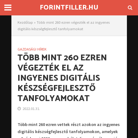
FORINTFILLER.HU
Kezdőlap
»
Több mint 260 ezren végezték el az ingyenes
digitális készségfejlesztő tanfolyamokat
GAZDASÁGI HÍREK
TÖBB MINT 260 EZREN
VÉGEZTÉK EL AZ
INGYENES DIGITÁLIS
KÉSZSÉGFEJLESZTŐ
TANFOLYAMOKAT
2022.01.31.
Több mint 260 ezren vettek részt azokon az ingyenes
digitális készségfejlesztő tanfolyamokon, amelyek