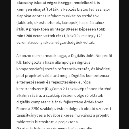
alacsony iskolai végzettséggel rendelkezők is
könnyen elsajátítottá
k, a képzés biztos felhasználói
alapokat adott az infokommunikációs eszközök
(tabletek, okostelefonok, laptopok) használatához –
írták.
A projektben mintegy 30 ezer képzésen több
mint 260 ezren vettek részt
, közülük mintegy 123
ezren alacsony iskolai végzettségűek voltak.
A konzorcium harmadik tagja, a Digitális Jólét Nonprofit
Kft. kidolgozta a hazai állampolgári digitális
kompetenciafejlesztés referenciakeretét, és kísérleti,
pilot projektet valósított meg a Digitális kompetencia
értelmezésének és fejlesztésének európai
keretrendszere (DigComp 2.1) szakképzésben történő
alkalmazására, a szakképzésben dolgozó oktatók
digitális kompetenciájának fejlesztése érdekében.
Ebben a 2250 szakképzésben dolgozó oktató szerzett
tanúsítványt és a további sikeres munkához a projekt
tabletet is biztosított. A projektet a
Gazdaságfejlesztési és innovációs operatív