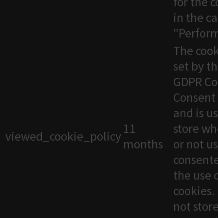
for the 
in the c
"Perfor
The cook
set by t
GDPR Co
Consent 
and is u
11
store wh
viewed_cookie_policy
months
or not u
consente
the use 
cookies. 
not stor