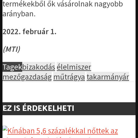
termékekből ők vásárolnak nagyobb
arányban.
2022. február 1.
(MTI)
Tagek
bizakodás
élelmiszer
mezőgazdaság
műtrágya
takarmányár
EZ IS ÉRDEKELHETI