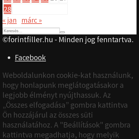
28
« jan
márc »
©forintfiller.hu - Minden jog fenntartva.
Facebook
Weboldalunkon cookie-kat használunk,
hogy honlapunk meglátogatásakor a
legjobb élményt nyújthassuk. Az
„Összes elfogadása” gombra kattintva
Ön hozzájárul az összes süti
használatához. A "Beállítások" gombra
kattintva megadhatja, hogy melyik