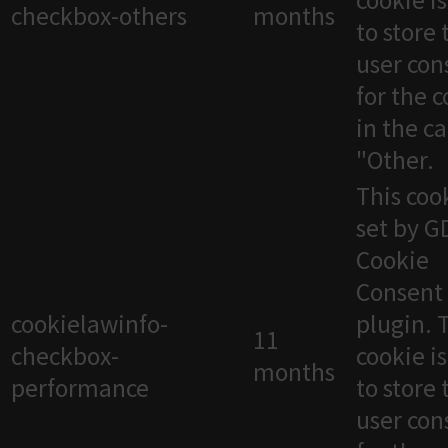
cookie i
checkbox-others
months
to store 
user con
for the 
in the c
"Other.
This cook
set by 
Cookie
Consent
cookielawinfo-
plugin. 
11
checkbox-
cookie i
months
performance
to store 
user con