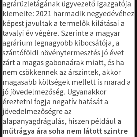
agrárüzletágának ügyvezető igazgatója
kiemelte: 2021 harmadik negyedévéhez
képest javultak a termelők kilátásai a
tavalyi év végére. Szerinte a magyar
agrárium legnagyobb kibocsátója, a
szántóföldi növénytermesztés jó évet
zárt a magas gabonaárak miatt, és ha
nem csökkennek az árszintek, akkor
magasabb költségek mellett is marad a
jó jövedelmezőség. Ugyanakkor
éreztetni fogja negatív hatását a
jövedelmezőségre az
alapanyagdrágulás, hiszen például
a
műtrágya ára soha nem látott szintre