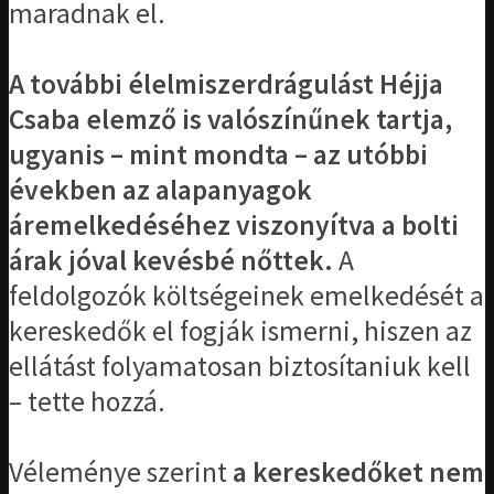
maradnak el.
A további élelmiszerdrágulást Héjja
Csaba elemző is valószínűnek tartja,
ugyanis – mint mondta – az utóbbi
években az alapanyagok
áremelkedéséhez viszonyítva a bolti
árak jóval kevésbé nőttek.
A
feldolgozók költségeinek emelkedését a
kereskedők el fogják ismerni, hiszen az
ellátást folyamatosan biztosítaniuk kell
– tette hozzá.
Véleménye szerint
a kereskedőket nem