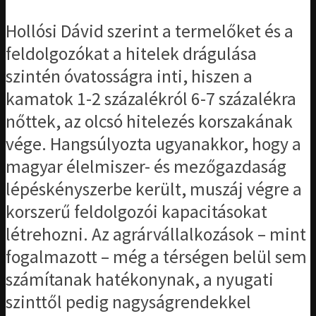
Hollósi Dávid szerint a termelőket és a
feldolgozókat a hitelek drágulása
szintén óvatosságra inti, hiszen a
kamatok 1-2 százalékról 6-7 százalékra
nőttek, az olcsó hitelezés korszakának
vége. Hangsúlyozta ugyanakkor, hogy a
magyar élelmiszer- és mezőgazdaság
lépéskényszerbe került, muszáj végre a
korszerű feldolgozói kapacitásokat
létrehozni. Az agrárvállalkozások – mint
fogalmazott – még a térségen belül sem
számítanak hatékonynak, a nyugati
szinttől pedig nagyságrendekkel