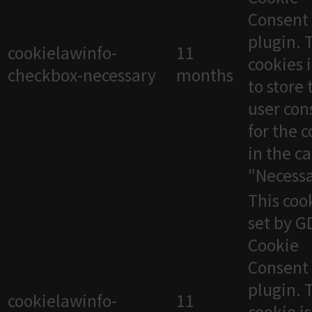
Consent
plugin. 
cookielawinfo-
11
cookies 
checkbox-necessary
months
to store 
user con
for the 
in the c
"Necessa
This cook
set by 
Cookie
Consent
plugin. 
cookielawinfo-
11