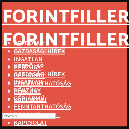
FORINTFILLER
FORINTFILLER
KEZDŐLAP
GAZDASÁGI HÍREK
INGATLAN
KEZDŐLAP
PÉNZÜGY
GAZDASÁGI HÍREK
GÉPJÁRMŰ
INGATLAN
FENNTARTHATÓSÁG
PÉNZÜGY
PODCAST
GÉPJÁRMŰ
KAPCSOLAT
FENNTARTHATÓSÁG
PODCAST
KAPCSOLAT