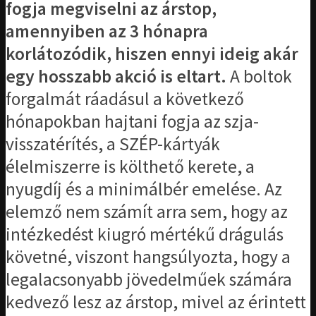
fogja megviselni az árstop,
amennyiben az 3 hónapra
korlátozódik, hiszen ennyi ideig akár
egy hosszabb akció is eltart.
A boltok
forgalmát ráadásul a következő
hónapokban hajtani fogja az szja-
visszatérítés, a SZÉP-kártyák
élelmiszerre is költhető kerete, a
nyugdíj és a minimálbér emelése. Az
elemző nem számít arra sem, hogy az
intézkedést kiugró mértékű drágulás
követné, viszont hangsúlyozta, hogy a
legalacsonyabb jövedelműek számára
kedvező lesz az árstop, mivel az érintett