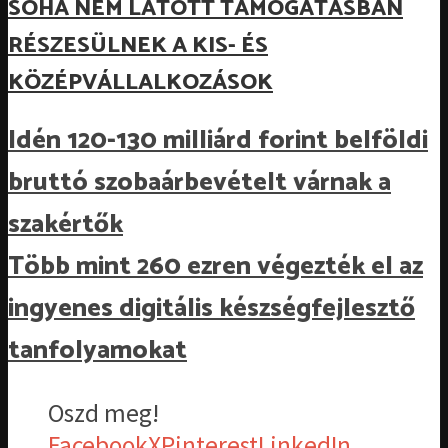
SOHA NEM LÁTOTT TÁMOGATÁSBAN
RÉSZESÜLNEK A KIS- ÉS
KÖZÉPVÁLLALKOZÁSOK
Idén 120-130 milliárd forint belföldi
bruttó szobaárbevételt várnak a
szakértők
Több mint 260 ezren végezték el az
ingyenes digitális készségfejlesztő
tanfolyamokat
Oszd meg!
Facebook
X
Pinterest
LinkedIn