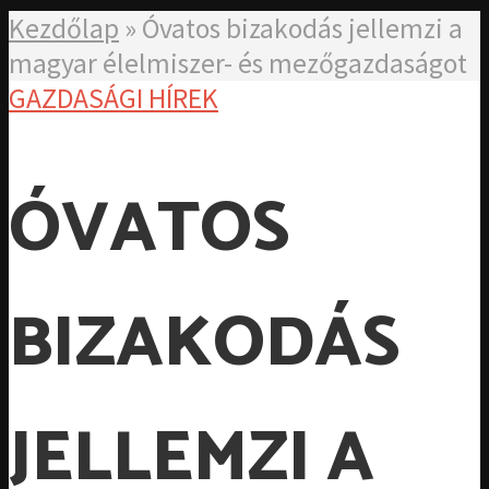
Kezdőlap
»
Óvatos bizakodás jellemzi a
magyar élelmiszer- és mezőgazdaságot
GAZDASÁGI HÍREK
ÓVATOS
BIZAKODÁS
JELLEMZI A