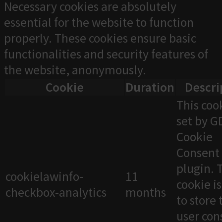
Necessary cookies are absolutely
essential for the website to function
properly. These cookies ensure basic
functionalities and security features of
the website, anonymously.
Cookie
Duration
Descri
This cook
set by 
Cookie
Consent
plugin. 
cookielawinfo-
11
cookie i
checkbox-analytics
months
to store 
user con