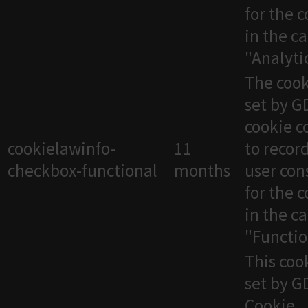
for the 
in the c
"Analytic
The cook
set by 
cookie c
cookielawinfo-
11
to recor
checkbox-functional
months
user con
for the 
in the c
"Functio
This cook
set by 
Cookie