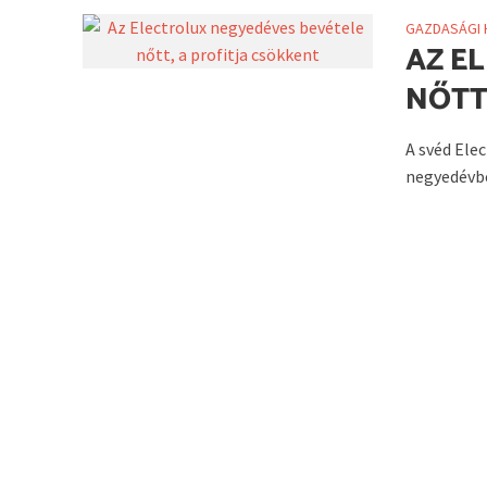
GAZDASÁGI 
AZ E
NŐTT
A svéd Ele
negyedévbe