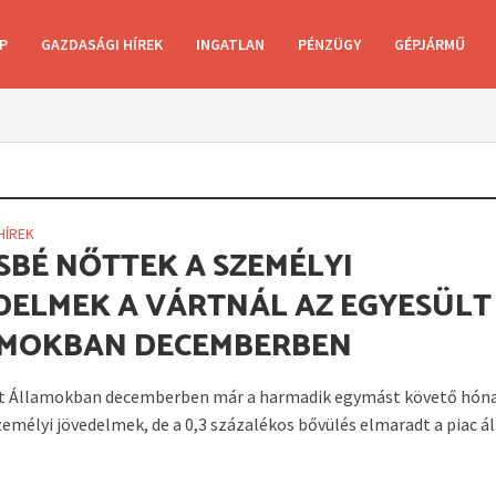
P
GAZDASÁGI HÍREK
INGATLAN
PÉNZÜGY
GÉPJÁRMŰ
HÍREK
SBÉ NŐTTEK A SZEMÉLYI
DELMEK A VÁRTNÁL AZ EGYESÜLT
MOKBAN DECEMBERBEN
lt Államokban decemberben már a harmadik egymást követő hón
zemélyi jövedelmek, de a 0,3 százalékos bővülés elmaradt a piac ál