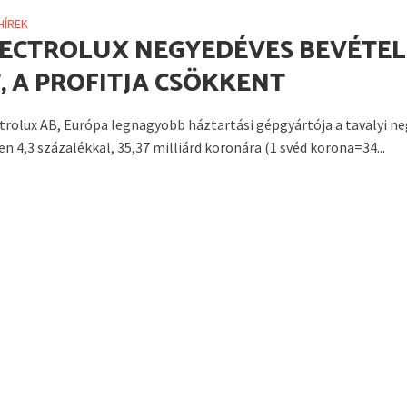
HÍREK
LECTROLUX NEGYEDÉVES BEVÉTEL
, A PROFITJA CSÖKKENT
ctrolux AB, Európa legnagyobb háztartási gépgyártója a tavalyi n
n 4,3 százalékkal, 35,37 milliárd koronára (1 svéd korona=34...