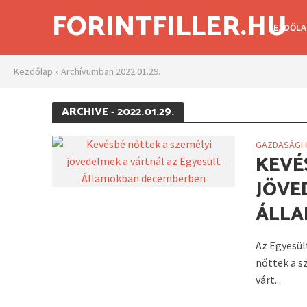
FORINTFILLER.HU
KEZDŐLA
Kezdőlap
»
Archívumban 2022.01.29.
ARCHIVE - 2022.01.29.
GAZDASÁGI 
KEVÉ
JÖVE
ÁLLA
Az Egyesü
nőttek a s
várt...