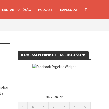
FENNTARTHATÓSÁG
PODCAST
KAPCSOLAT
KÖVESSEN MINKET FACEBOOKON!
apban
tal
2022. január
h
K
s
c
p
s
v