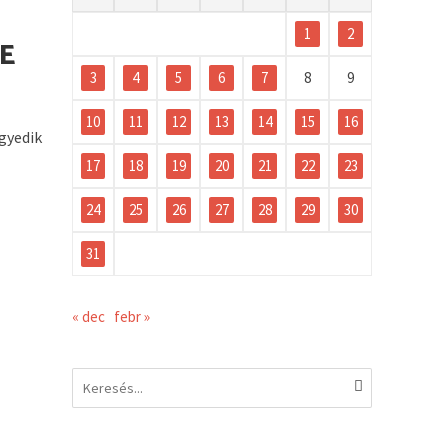
1
2
E
3
4
5
6
7
8
9
10
11
12
13
14
15
16
egyedik
17
18
19
20
21
22
23
24
25
26
27
28
29
30
31
« dec
febr »