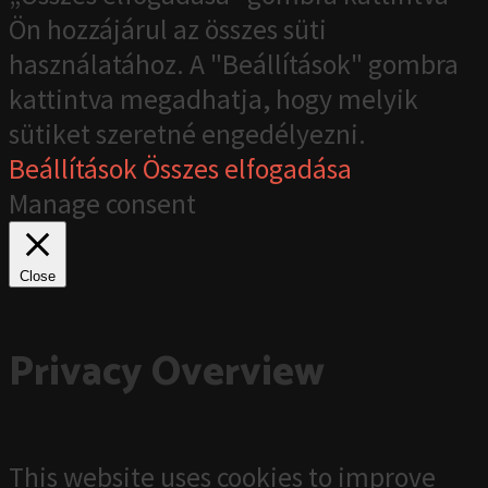
Ön hozzájárul az összes süti
használatához. A "Beállítások" gombra
kattintva megadhatja, hogy melyik
sütiket szeretné engedélyezni.
Beállítások
Összes elfogadása
Manage consent
Close
Privacy Overview
This website uses cookies to improve