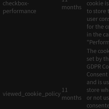
checkbox-
cookie i
months
performance
to store 
user con
for the 
in the c
"Perfor
The cook
set by t
GDPR Co
Consent 
and is u
11
store wh
viewed_cookie_policy
months
or not u
consente