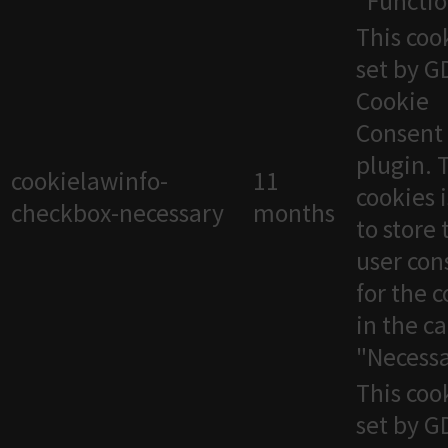
"Functio
This cook
set by 
Cookie
Consent
plugin. 
cookielawinfo-
11
cookies 
checkbox-necessary
months
to store 
user con
for the 
in the c
"Necessa
This cook
set by 