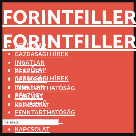
FORINTFILLER
FORINTFILLER
KEZDŐLAP
GAZDASÁGI HÍREK
INGATLAN
KEZDŐLAP
PÉNZÜGY
GAZDASÁGI HÍREK
GÉPJÁRMŰ
INGATLAN
FENNTARTHATÓSÁG
PÉNZÜGY
PODCAST
GÉPJÁRMŰ
KAPCSOLAT
FENNTARTHATÓSÁG
PODCAST
KAPCSOLAT