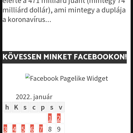
elérte a 471 milliárd jüant (mintegy 74
milliárd dollár), ami mintegy a duplája
a koronavírus...
KÖVESSEN MINKET FACEBOOKON!
2022. január
h
K
s
c
p
s
v
1
2
3
4
5
6
7
8
9