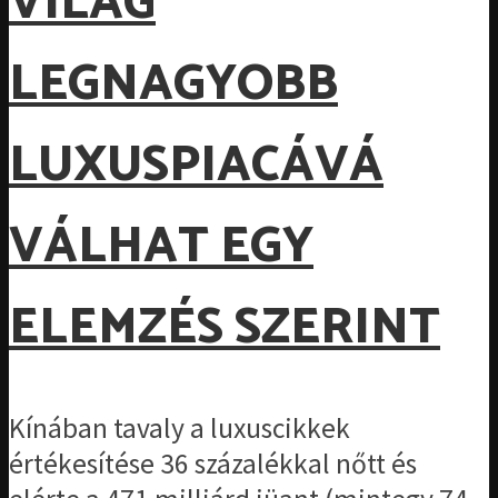
VILÁG
LEGNAGYOBB
LUXUSPIACÁVÁ
VÁLHAT EGY
ELEMZÉS SZERINT
Kínában tavaly a luxuscikkek
értékesítése 36 százalékkal nőtt és