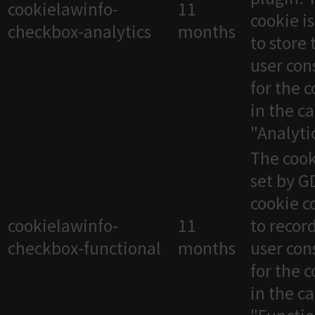
cookielawinfo-
11
cookie i
checkbox-analytics
months
to store 
user con
for the 
in the c
"Analytic
The cook
set by 
cookie c
cookielawinfo-
11
to recor
checkbox-functional
months
user con
for the 
in the c