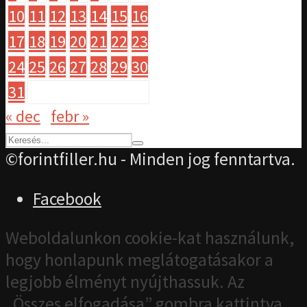
10
11
12
13
14
15
16
17
18
19
20
21
22
23
24
25
26
27
28
29
30
31
« dec
febr »
©forintfiller.hu - Minden jog fenntartva.
Facebook
Weboldalunkon cookie-kat használunk,
hogy honlapunk meglátogatásakor a
legjobb élményt nyújthassuk. Az
„Összes elfogadása” gombra kattintva