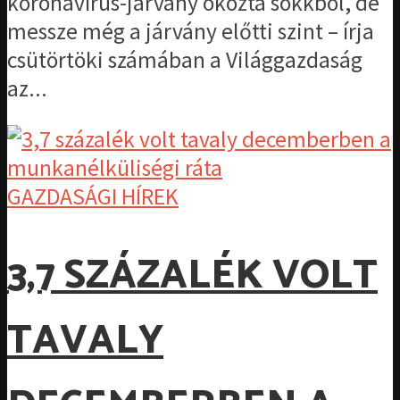
koronavírus-járvány okozta sokkból, de
messze még a járvány előtti szint – írja
csütörtöki számában a Világgazdaság
az...
GAZDASÁGI HÍREK
3,7 SZÁZALÉK VOLT
TAVALY