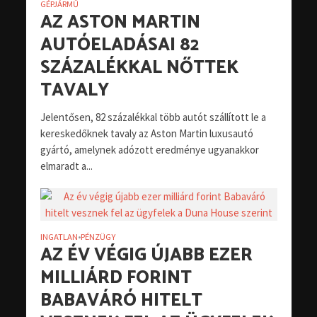
GÉPJÁRMŰ
AZ ASTON MARTIN
AUTÓELADÁSAI 82
SZÁZALÉKKAL NŐTTEK
TAVALY
Jelentősen, 82 százalékkal több autót szállított le a
kereskedőknek tavaly az Aston Martin luxusautó
gyártó, amelynek adózott eredménye ugyanakkor
elmaradt a...
INGATLAN
PÉNZÜGY
•
AZ ÉV VÉGIG ÚJABB EZER
MILLIÁRD FORINT
BABAVÁRÓ HITELT