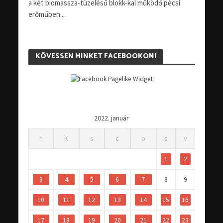
a két biomassza-tüzelésű blokk-kal működő pécsi
erőműben...
KÖVESSEN MINKET FACEBOOKON!
2022. január
h
K
s
c
p
s
v
1
2
3
4
5
6
7
8
9
10
11
12
13
14
15
16
17
18
19
20
21
22
23