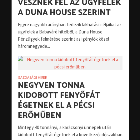
VESZNEK FEL AZ ÜGYFELEK
A DUNA HOUSE SZERINT
Egyre nagyobb arányban fedezik lakhatási céljaikat az
ügyfelek a Babaváró hitelből, a Duna House
Pénzügyek felmérése szerint az igénylők közel
háromnegyede...
GAZDASÁGI HÍREK
NEGYVEN TONNA
KIDOBOTT FENYŐFÁT
ÉGETNEK EL A PÉCSI
ERŐMŰBEN
Mintegy 40 tonnányi, a karácsonyi ünnepek után
kidobott fenyőfát égetnek el a következő időszakban