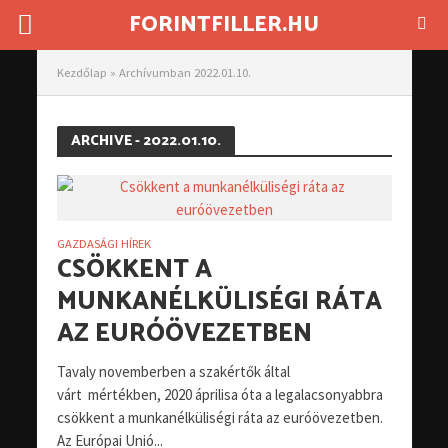
FORINTFILLER.HU
Kezdőlap
»
Archívumban 2022.01.10.
ARCHIVE - 2022.01.10.
GAZDASÁGI HÍREK
CSÖKKENT A
MUNKANÉLKÜLISÉGI RÁTA
AZ EURÓÖVEZETBEN
Tavaly novemberben a szakértők által
várt mértékben, 2020 áprilisa óta a legalacsonyabbra
csökkent a munkanélküliségi ráta az euróövezetben.
Az Európai Unió...