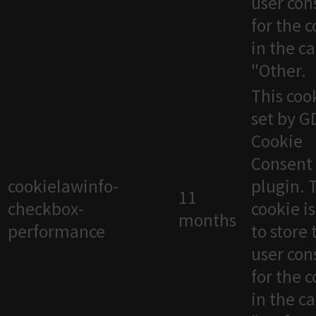
user con
for the 
in the c
"Other.
This cook
set by 
Cookie
Consent
cookielawinfo-
plugin. 
11
checkbox-
cookie i
months
performance
to store 
user con
for the 
in the c