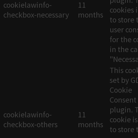
plugin. 
cookielawinfo-
11
cookies 
checkbox-necessary
months
to store 
user con
for the 
in the c
"Necessa
This cook
set by 
Cookie
Consent
plugin. 
cookielawinfo-
11
cookie i
checkbox-others
months
to store 