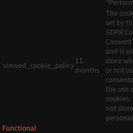
"Perfor
The cook
set by t
GDPR Co
Consent 
and is u
11
store wh
viewed_cookie_policy
months
or not u
consente
the use 
cookies. 
not stor
personal
Functional