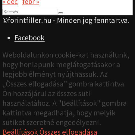
« dec
febr »
©forintfiller.hu - Minden jog fenntartva.
Facebook
Weboldalunkon cookie-kat használunk,
hogy honlapunk meglátogatásakor a
legjobb élményt nyújthassuk. Az
„Összes elfogadása” gombra kattintva
Ön hozzájárul az összes süti
használatához. A "Beállítások" gombra
kattintva megadhatja, hogy melyik
sütiket szeretné engedélyezni.
Beállítások
Összes elfogadása