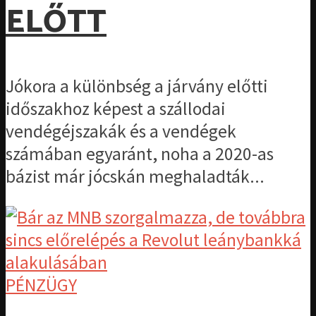
ELŐTT
Jókora a különbség a járvány előtti
időszakhoz képest a szállodai
vendégéjszakák és a vendégek
számában egyaránt, noha a 2020-as
bázist már jócskán meghaladták...
PÉNZÜGY