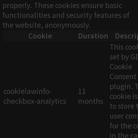
properly. These cookies ensure basic
functionalities and security features of
the website, anonymously.
Cookie
Duration
Descri
This cook
set by 
Cookie
Consent
plugin. 
cookielawinfo-
11
cookie i
checkbox-analytics
months
to store 
user con
for the 
in the c