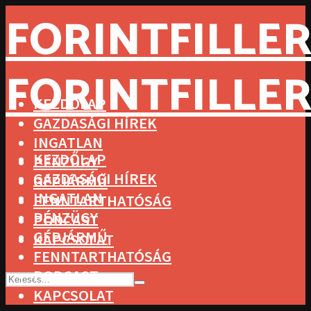
FORINTFILLER
FORINTFILLER
KEZDŐLAP
GAZDASÁGI HÍREK
INGATLAN
KEZDŐLAP
PÉNZÜGY
GAZDASÁGI HÍREK
GÉPJÁRMŰ
INGATLAN
FENNTARTHATÓSÁG
PÉNZÜGY
PODCAST
GÉPJÁRMŰ
KAPCSOLAT
FENNTARTHATÓSÁG
PODCAST
KAPCSOLAT