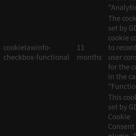
"Analytic
The cook
set by 
cookie c
cookielawinfo-
11
to recor
checkbox-functional
months
user con
for the 
in the c
"Functio
This cook
set by 
Cookie
Consent