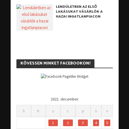
LENDÜLETBEN AZ ELSŐ
LAKÁSUKAT VÁSÁRLÓK A
HAZAI INGATLANPIACON
KÖVESSEN MINKET FACEBOOKON!
2021. december
h
K
s
c
p
s
v
1
2
3
4
5