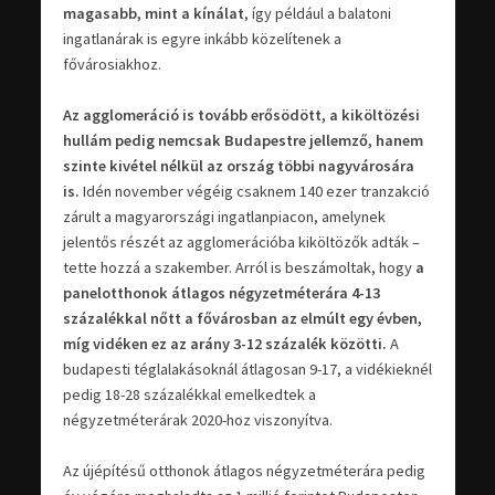
magasabb, mint a kínálat
, így például a balatoni
ingatlanárak is egyre inkább közelítenek a
fővárosiakhoz.
Az agglomeráció is tovább erősödött, a kiköltözési
hullám pedig nemcsak Budapestre jellemző, hanem
szinte kivétel nélkül az ország többi nagyvárosára
is.
Idén november végéig csaknem 140 ezer tranzakció
zárult a magyarországi ingatlanpiacon, amelynek
jelentős részét az agglomerációba kiköltözők adták –
tette hozzá a szakember. Arról is beszámoltak, hogy
a
panelotthonok átlagos négyzetméterára 4-13
százalékkal nőtt a fővárosban az elmúlt egy évben,
míg vidéken ez az arány 3-12 százalék közötti.
A
budapesti téglalakásoknál átlagosan 9-17, a vidékieknél
pedig 18-28 százalékkal emelkedtek a
négyzetméterárak 2020-hoz viszonyítva.
Az újépítésű otthonok átlagos négyzetméterára pedig