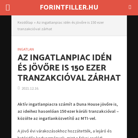
FORINTFILLER.HU
Kezdőlap
»
Az ingatlanpiac idén és jövőre is 150 ezer
tranzakcióval zárhat
INGATLAN
AZ INGATLANPIAC IDÉN
ÉS JÖVŐRE IS 150 EZER
TRANZAKCIÓVAL ZÁRHAT
2021.12.16.
Aktív ingatlanpiacra számít a Duna House jövőre is,
az ideihez hasonlóan 150 ezer körüli tranzakcióval –
közölte az ingatlanközvetítő az MTI-vel.
A jövő évi várakozásokhoz hozzátették, a lejáró és
határidős kedvezmények, mint a falusi családi