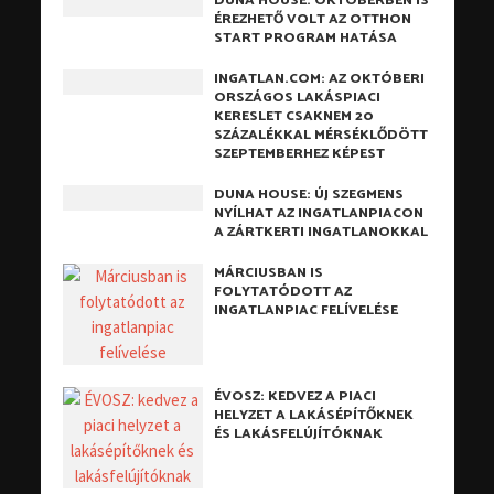
DUNA HOUSE: OKTÓBERBEN IS
ÉREZHETŐ VOLT AZ OTTHON
START PROGRAM HATÁSA
INGATLAN.COM: AZ OKTÓBERI
ORSZÁGOS LAKÁSPIACI
KERESLET CSAKNEM 20
SZÁZALÉKKAL MÉRSÉKLŐDÖTT
SZEPTEMBERHEZ KÉPEST
DUNA HOUSE: ÚJ SZEGMENS
NYÍLHAT AZ INGATLANPIACON
A ZÁRTKERTI INGATLANOKKAL
MÁRCIUSBAN IS
FOLYTATÓDOTT AZ
INGATLANPIAC FELÍVELÉSE
ÉVOSZ: KEDVEZ A PIACI
HELYZET A LAKÁSÉPÍTŐKNEK
ÉS LAKÁSFELÚJÍTÓKNAK