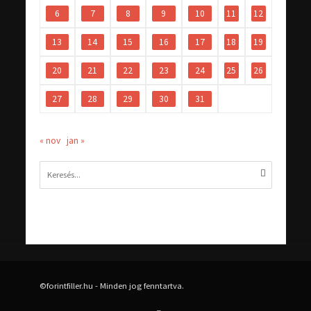
6
7
8
9
10
11
12
13
14
15
16
17
18
19
20
21
22
23
24
25
26
27
28
29
30
31
« nov
jan »
©forintfiller.hu - Minden jog fenntartva.