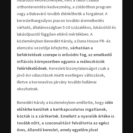
otthonteremtési kedvezmény, a zöldotthon program
vagy a Babaváró tovább élénkíthetik a forgalmat. A
kereslethangsúlyos piacon további áremelkedés
várható, általánosságban 5-10 százalékos, lokációtól és
lakástípustól függően eltérő mértékben. A
közleményben Benedikt Károly, a Duna House PR- és
elemzési vezetője kifejtette,
várhatóan a
befektetések szerepe is erősödni fog, az emelkedő
inflációs környezetben ugyanis a reáleszközök
felértékelődnek.
Keresleti bizonytalanságot csak a
jövő évi választások miatti esetleges változások,
illetve a koronavírus-járvány további hullámai
okozhatnak.
Benedikt Károly a közleményben említette, hogy
idén
előtérbe kerültek a kertkapcsolatos ingatlanok,
köztük is a zártkertek. Emellett a nyaralók értéke is
tovább nőtt, a szezonalitást felváltotta az egész
éves, állandó kereslet, amely egyelőre jóval