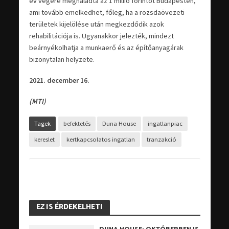
év végére meghaladta az 1 millió forintot Budapesten,
ami tovább emelkedhet, főleg, ha a rozsdaövezeti
területek kijelölése után megkezdődik azok
rehabilitációja is. Ugyanakkor jelezték, mindezt
beárnyékolhatja a munkaerő és az építőanyagárak
bizonytalan helyzete.
2021. december 16.
(MTI)
Tagek
befektetés
Duna House
ingatlanpiac
kereslet
kertkapcsolatos ingatlan
tranzakció
EZ IS ÉRDEKELHETI