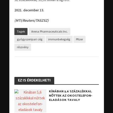
2021. december 13.
(MTI/Reuters/TASZSZ)
Tagek
Arena Pharmaceuticals Inc.
gyógyszeripari cég
immunbetegség
Pfizer
részvény
EZ IS ÉRDEKELHETI
KÍNÁBAN 5,6 SZÁZALÉKKAL
NŐTTEK AZ OKOSTELEFON-
ELADÁSOK TAVALY