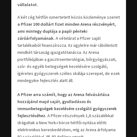
vállalatot.
A két cég hétfőn ismertetett közös közleménye szerint
a Pfizer 100 dollárt fizet minden Arena részvényért,
ami mintegy duplája a papír pénteki
záróárfolyamának.
A vételárat a Pfizer saját
tartalékaiból finanszírozza. Az ügyletre már rábólintott
mindkét társaság igazgatótanácsa. Az Arena
portfóliójában a gasztroenterológiai, bőrgyógyászati,
szív- és egyéb betegségek kezelésére szolgáló,
ígéretes gyógyszerek széles skálája szerepel, de ezek
mindegyike fejlesztés alatt áll.
A Pfizer arra számít, hogy az Arena felvásárlása
hozzájárul majd saját, gyulladásos és
immunbetegségek kezelésére szolgáló gyógyszerek
fejlesztéséhez.
A Pfizer-részvények 1,6 százalékkal
drágultak a New York-i börze hétfői nyitása előtti
elektronikus kereskedésben, míg az Arena árfolyama
92 százalékkal, 95,93 dollárra ugrott.