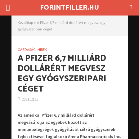
FORINTFILLER.HU
Kezdőlap
»
A Pfizer 6,7 milliárd dollárért megvesz egy
gyógyszeripari céget
GAZDASÁGI HÍREK
A PFIZER 6,7 MILLIÁRD
DOLLÁRÉRT MEGVESZ
EGY GYÓGYSZERIPARI
CÉGET
2021.12.13.
Az amerikai Pfizer 6,7 milliárd dollárért
megvásárolja az egyebek között az
immunbetegségek gyógyítását célzó gyógyszerek
fejlesztésével foglalkozó Arena Pharmaceuticals Inc.