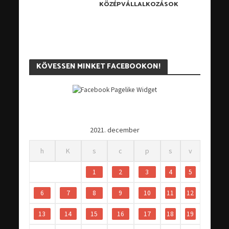
KÖZÉPVÁLLALKOZÁSOK
KÖVESSEN MINKET FACEBOOKON!
2021. december
h
K
s
c
p
s
v
1
2
3
4
5
6
7
8
9
10
11
12
13
14
15
16
17
18
19