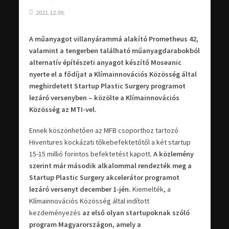
2021.12.09.
A műanyagot villanyárammá alakító Prometheus 42,
valamint a tengerben található műanyagdarabokból
alternatív építészeti anyagot készítő Moseanic
nyerte el a fődíjat a Klímainnovációs Közösség által
meghirdetett Startup Plastic Surgery programot
lezáró versenyben – közölte a Klímainnovációs
Közösség az MTI-vel.
Ennek köszönhetően az MFB csoporthoz tartozó
Hiventures kockázati tőkebefektetőtől a két startup
15-15 millió forintos befektetést kapott.
A közlemény
szerint már második alkalommal rendezték meg a
Startup Plastic Surgery akcelerátor programot
lezáró versenyt december 1-jén.
Kiemelték, a
Klímainnovációs Közösség által indított
kezdeményezés
az első olyan startupoknak szóló
program Magyarországon, amely a