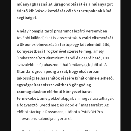
műanyaghasználat újragondolását és a műanyagot
érintő kihívások kezelését célzó startupoknak kínál
segítséget.
A négy hónapig tartó programot lezáró versenyben
további különdíjakat is kiosztottak.
A zsűri elismerését
a Skoonex elnevezésű startup egy két elemből álló,
környezetbarát fogkefével szerezte meg
, amely
újrahasznosított alumíniumvázból és cserélhető, 100
százalékban újrahasznosítható műanyagfejből áll.
A
Standardgreen pedig azzal, hogy elsősorban
lakossági felhasználók részére kínál online elérhető,
egységesített visszaváltható göngyöleg
csomagolásban elérhető környezetbarát
termékeket
, amelyekkel alapjaiban megváltoztathatják
a fogyasztói „vedd meg és dobd el” magatartást. Az
előbbi startup a Rossmann, utóbbi a PANNON Pro
Innovations különdíját nyerte el.