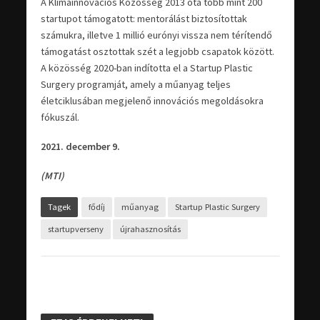
A Klímainnovációs Közösség 2013 óta több mint 200
startupot támogatott: mentorálást biztosítottak
számukra, illetve 1 millió eurónyi vissza nem térítendő
támogatást osztottak szét a legjobb csapatok között.
A közösség 2020-ban indította el a Startup Plastic
Surgery programját, amely a műanyag teljes
életciklusában megjelenő innovációs megoldásokra
fókuszál.
2021. december 9.
(MTI)
Tagek
fődíj
műanyag
Startup Plastic Surgery
startupverseny
újrahasznosítás