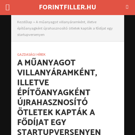
FORINTFILLER.HU
Kezdőlap
»
A műanyagot villanyáramként, illetve
építőanyagként újrahasznosító ötletek kapták a fődíjat egy
startupversenyen
GAZDASÁGI HÍREK
A MŰANYAGOT
VILLANYÁRAMKÉNT,
ILLETVE
ÉPÍTŐANYAGKÉNT
ÚJRAHASZNOSÍTÓ
ÖTLETEK KAPTÁK A
FŐDÍJAT EGY
STARTUPVERSENYEN