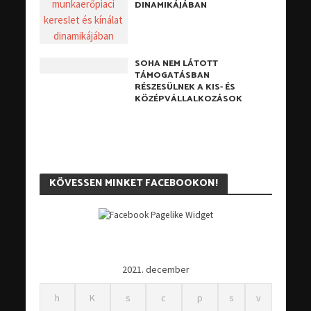
DINAMIKÁJÁBAN
SOHA NEM LÁTOTT
TÁMOGATÁSBAN
RÉSZESÜLNEK A KIS- ÉS
KÖZÉPVÁLLALKOZÁSOK
KÖVESSEN MINKET FACEBOOKON!
2021. december
h
K
s
c
p
s
v