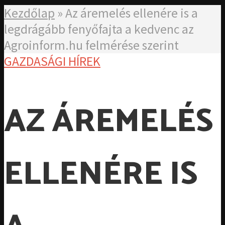
Kezdőlap
»
Az áremelés ellenére is a
legdrágább fenyőfajta a kedvenc az
Agroinform.hu felmérése szerint
GAZDASÁGI HÍREK
AZ ÁREMELÉS
ELLENÉRE IS