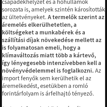
csapadékhelyzet és a hőhullámok
sorozata is, amelyek szintén károsították
az ültetvényeket.
A termelők szerint az
áremelés elkerülhetetlen, a
költségeket a munkabérek és a
szállítási díjak növekedése mellett az
is folyamatosan emeli, hogy a
klímaváltozás miatt több a kártevő,
így lényegesebb intenzívebben kell a
növényvédelemmel is foglalkozni.
Az
import fenyők sem kerülhetik el az
áremelkedést, esetükben a romló
forintárfolyam is árfelhajtó tényező.