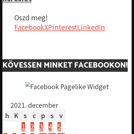
Oszd meg!
Facebook
X
Pinterest
LinkedIn
KÖVESSEN MINKET FACEBOOKON!
2021. december
h
K
s
c
p
s
v
1
2
3
4
5