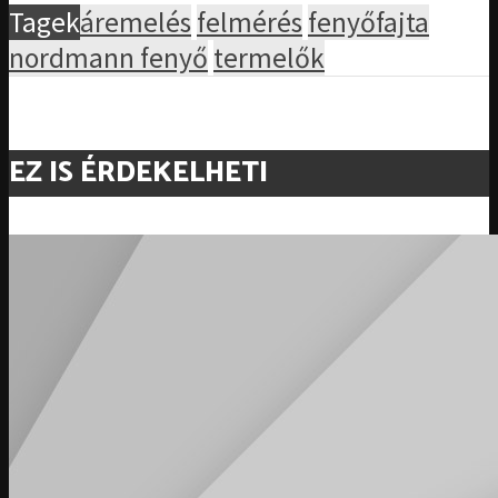
Tagek
áremelés
felmérés
fenyőfajta
nordmann fenyő
termelők
EZ IS ÉRDEKELHETI