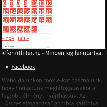
6
7
8
9
10
11
12
13
14
15
16
17
18
19
20
21
22
23
24
25
26
27
28
29
30
31
« nov
jan »
©forintfiller.hu - Minden jog fenntartva.
Facebook
Weboldalunkon cookie-kat használunk,
hogy honlapunk meglátogatásakor a
legjobb élményt nyújthassuk. Az
„Összes elfogadása” gombra kattintva