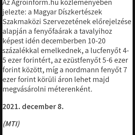
Az Agroinform.hu közleményében
jelezte: a Magyar Díszkertészek
Szakmaközi Szervezetének előrejelzése
alapján a fenyőfaárak a tavalyihoz
képest idén decemberben 10-20
százalékkal emelkednek, a lucfenyőt 4-
5 ezer forintért, az ezüstfenyőt 5-6 ezer
forint között, míg a nordmann fenyőt 7
ezer forint körüli áron lehet majd
megvásárolni méterenként.
2021. december 8.
(MTI)