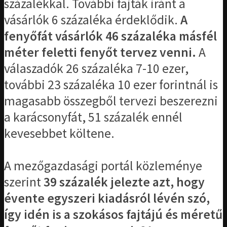
százalékkal. További fajták iránt a
vásárlók 6 százaléka érdeklődik.
A
fenyőfát vásárlók 46 százaléka másfél
méter feletti fenyőt tervez venni.
A
válaszadók 26 százaléka 7-10 ezer,
további 23 százaléka 10 ezer forintnál is
magasabb összegből tervezi beszerezni
a karácsonyfát, 51 százalék ennél
kevesebbet költene.
A mezőgazdasági portál közleménye
szerint
39 százalék jelezte azt, hogy
évente egyszeri kiadásról lévén szó,
így idén is a szokásos fajtájú és méretű