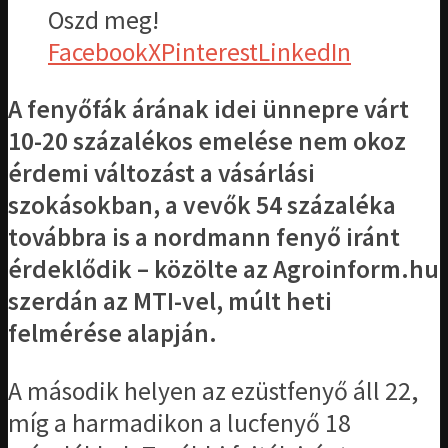
Oszd meg!
Facebook
X
Pinterest
LinkedIn
A fenyőfák árának idei ünnepre várt
10-20 százalékos emelése nem okoz
érdemi változást a vásárlási
szokásokban, a vevők 54 százaléka
továbbra is a nordmann fenyő iránt
érdeklődik – közölte az Agroinform.hu
szerdán az MTI-vel, múlt heti
felmérése alapján.
A második helyen az ezüstfenyő áll 22,
míg a harmadikon a lucfenyő 18