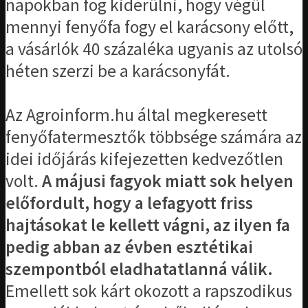
napokban fog kiderülni, hogy végül
mennyi fenyőfa fogy el karácsony előtt,
a vásárlók 40 százaléka ugyanis az utolsó
héten szerzi be a karácsonyfát.
Az Agroinform.hu által megkeresett
fenyőfatermesztők többsége számára az
idei időjárás kifejezetten kedvezőtlen
volt.
A májusi fagyok miatt sok helyen
előfordult, hogy a lefagyott friss
hajtásokat le kellett vágni, az ilyen fa
pedig abban az évben esztétikai
szempontból eladhatatlanná válik.
Emellett sok kárt okozott a rapszodikus