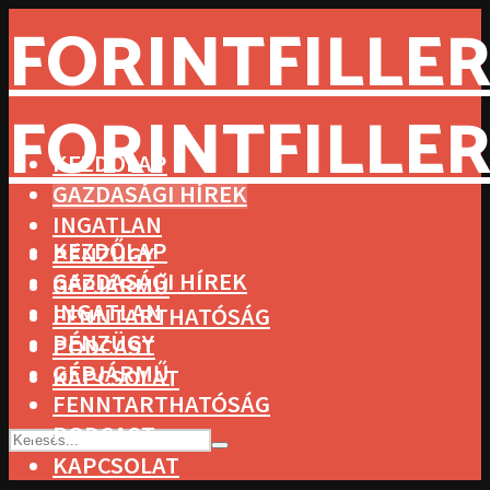
FORINTFILLER
FORINTFILLER
KEZDŐLAP
GAZDASÁGI HÍREK
INGATLAN
KEZDŐLAP
PÉNZÜGY
GAZDASÁGI HÍREK
GÉPJÁRMŰ
INGATLAN
FENNTARTHATÓSÁG
PÉNZÜGY
PODCAST
GÉPJÁRMŰ
KAPCSOLAT
FENNTARTHATÓSÁG
PODCAST
KAPCSOLAT