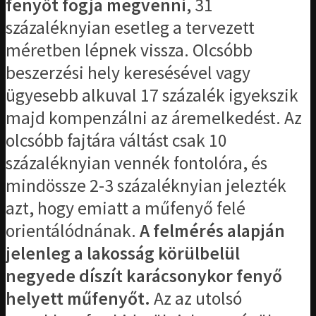
fenyőt fogja megvenni
, 31
százaléknyian esetleg a tervezett
méretben lépnek vissza. Olcsóbb
beszerzési hely keresésével vagy
ügyesebb alkuval 17 százalék igyekszik
majd kompenzálni az áremelkedést. Az
olcsóbb fajtára váltást csak 10
százaléknyian vennék fontolóra, és
mindössze 2-3 százaléknyian jelezték
azt, hogy emiatt a műfenyő felé
orientálódnának.
A felmérés alapján
jelenleg a lakosság körülbelül
negyede díszít karácsonykor fenyő
helyett műfenyőt.
Az az utolsó