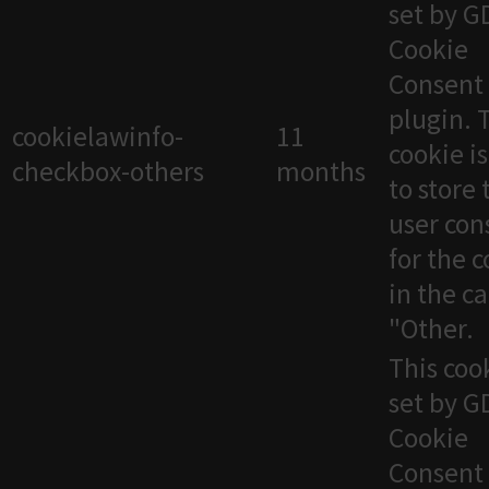
set by 
Cookie
Consent
plugin. 
cookielawinfo-
11
cookie i
checkbox-others
months
to store 
user con
for the 
in the c
"Other.
This cook
set by 
Cookie
Consent