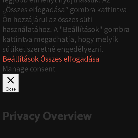
„Összes elfogadása” gombra kattintva
Ön hozzájárul az összes süti
használatához. A "Beállítások" gombra
kattintva megadhatja, hogy melyik
sütiket szeretné engedélyezni.
Beállítások
Összes elfogadása
Manage consent
Close
Privacy Overview