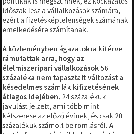
politikák is megszűnnek, ez kockázatos
időszak lesz a vállalkozások számára,
ezért a fizetésképtelenségek számának
emelkedésére számítanak.
A közleményben ágazatokra kitérve
rámutattak arra, hogy az
élelmiszeripari vállalkozások 56
százaléka nem tapasztalt változást a
késedelmes számlák kifizetésének
átlagos idejében
, 24 százalékuk
javulást jelzett, ami több mint
kétszerese az előző évinek, és csak 20
százalékuk számolt be romlásról.
A