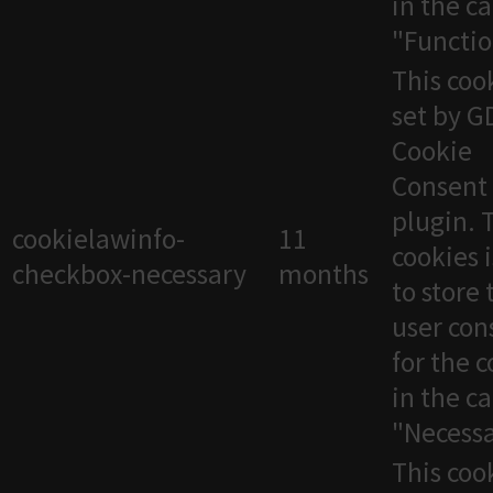
in the c
"Functio
This cook
set by 
Cookie
Consent
plugin. 
cookielawinfo-
11
cookies 
checkbox-necessary
months
to store 
user con
for the 
in the c
"Necessa
This cook