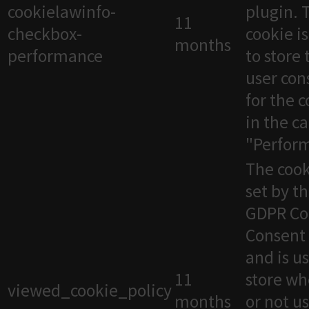
cookielawinfo-
plugin. 
11
checkbox-
cookie i
months
performance
to store 
user con
for the 
in the c
"Perfor
The cook
set by t
GDPR Co
Consent 
and is u
11
store wh
viewed_cookie_policy
months
or not u