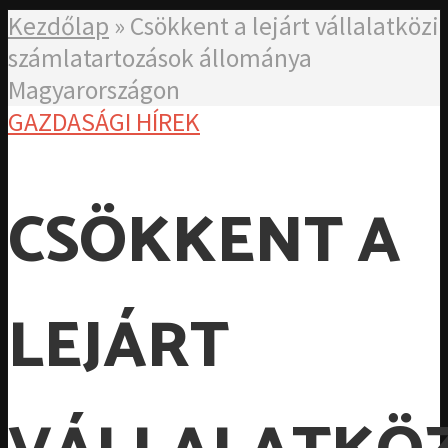
Kezdőlap
»
Csökkent a lejárt vállalatközi
számlatartozások állománya
Magyarországon
GAZDASÁGI HÍREK
CSÖKKENT A
LEJÁRT