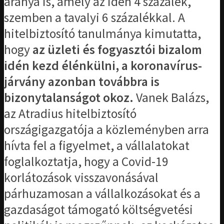
aránya is, amely az idén 4 százalék,
szemben a tavalyi 6 százalékkal. A
hitelbiztosító tanulmánya kimutatta,
hogy
az üzleti és fogyasztói bizalom
idén kezd élénkülni, a koronavírus-
járvány azonban továbbra is
bizonytalanságot okoz.
Vanek Balázs,
az Atradius hitelbiztosító
országigazgatója a közleményben arra
hívta fel a figyelmet, a vállalatokat
foglalkoztatja, hogy a Covid-19
korlátozások visszavonásával
párhuzamosan a vállalkozásokat és a
gazdaságot támogató költségvetési