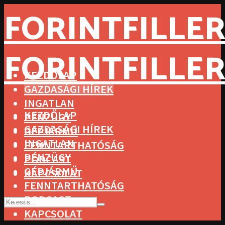
FORINTFILLER
FORINTFILLER
KEZDŐLAP
GAZDASÁGI HÍREK
INGATLAN
KEZDŐLAP
PÉNZÜGY
GAZDASÁGI HÍREK
GÉPJÁRMŰ
INGATLAN
FENNTARTHATÓSÁG
PÉNZÜGY
PODCAST
GÉPJÁRMŰ
KAPCSOLAT
FENNTARTHATÓSÁG
PODCAST
KAPCSOLAT