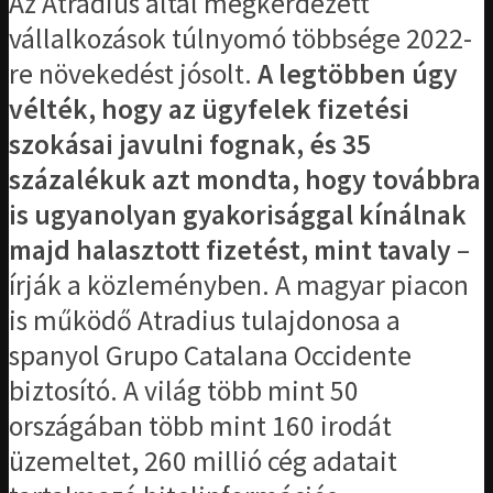
Az Atradius által megkérdezett
vállalkozások túlnyomó többsége 2022-
re növekedést jósolt.
A legtöbben úgy
vélték, hogy az ügyfelek fizetési
szokásai javulni fognak, és 35
százalékuk azt mondta, hogy továbbra
is ugyanolyan gyakorisággal kínálnak
majd halasztott fizetést, mint tavaly
–
írják a közleményben. A magyar piacon
is működő Atradius tulajdonosa a
spanyol Grupo Catalana Occidente
biztosító. A világ több mint 50
országában több mint 160 irodát
üzemeltet, 260 millió cég adatait