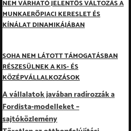
NEM VÁRHATÓ JELENTŐS VÁLTOZÁS A
MUNKAERŐPIACI KERESLET ÉS
KÍNÁLAT DINAMIKÁJÁBAN
SOHA NEM LÁTOTT TÁMOGATÁSBAN
RÉSZESÜLNEK A KIS- ÉS
KÖZÉPVÁLLALKOZÁSOK
A vállalatok javában radírozzák a
Fordista-modelleket –
sajtóközlemény