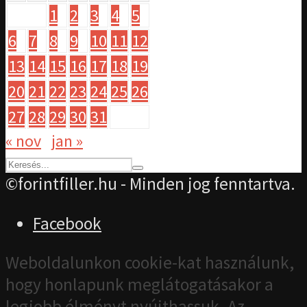
1
2
3
4
5
6
7
8
9
10
11
12
13
14
15
16
17
18
19
20
21
22
23
24
25
26
27
28
29
30
31
« nov
jan »
©forintfiller.hu - Minden jog fenntartva.
Facebook
Weboldalunkon cookie-kat használunk,
hogy honlapunk meglátogatásakor a
legjobb élményt nyújthassuk. Az