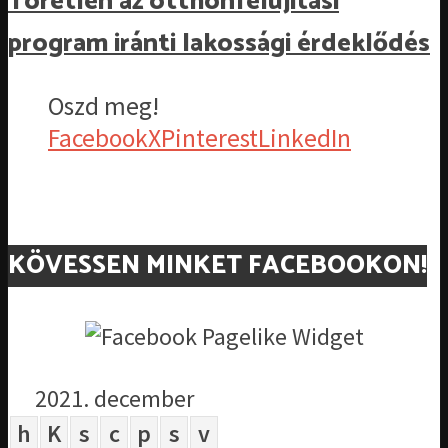
Töretlen az otthonfelújítási
program iránti lakossági érdeklődés
Oszd meg!
Facebook
X
Pinterest
LinkedIn
KÖVESSEN MINKET FACEBOOKON!
2021. december
h
K
s
c
p
s
v