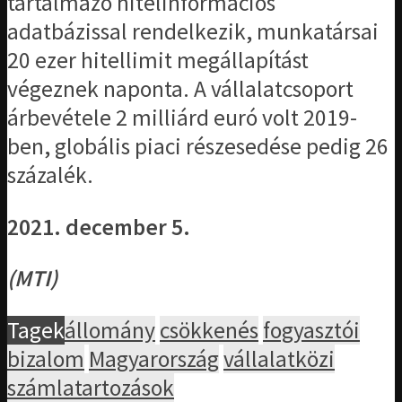
tartalmazó hitelinformációs
adatbázissal rendelkezik, munkatársai
20 ezer hitellimit megállapítást
végeznek naponta. A vállalatcsoport
árbevétele 2 milliárd euró volt 2019-
ben, globális piaci részesedése pedig 26
százalék.
2021. december 5.
(MTI)
Tagek
állomány
csökkenés
fogyasztói
bizalom
Magyarország
vállalatközi
számlatartozások