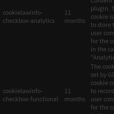
Consent
plugin. 
cookielawinfo-
11
cookie i
checkbox-analytics
months
to store 
user con
for the 
in the c
"Analytic
The cook
set by 
cookie c
cookielawinfo-
11
to recor
checkbox-functional
months
user con
for the 