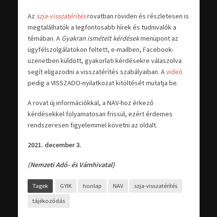
Az
szja-visszatérítés
rovatban röviden és részletesen is
megtalálhatók a legfontosabb hírek és tudnivalók a
témában. A
Gyakran ismételt kérdések
menüpont az
ügyfélszolgálatokon feltett, e-mailben, Facebook-
üzenetben küldött, gyakorlati kérdésekre válaszolva
segít eligazodni a visszatérítés szabályaiban. A
videó
pedig a VISSZADO-nyilatkozat kitöltését mutatja be.
A rovat új információkkal, a NAV-hoz érkező
kérdésekkel folyamatosan frissül, ezért érdemes
rendszeresen figyelemmel követni az oldalt.
2021. december 3.
(Nemzeti Adó- és Vámhivatal)
Tagek
GYIK
honlap
NAV
szja-visszatérítés
tájékozódás