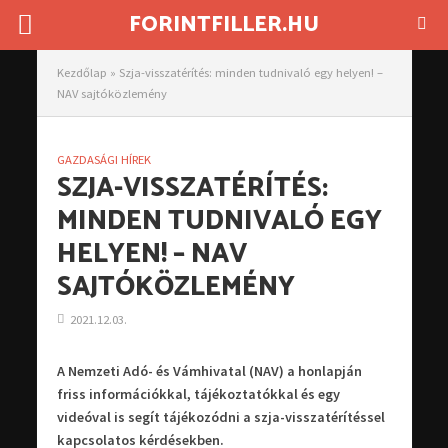
FORINTFILLER.HU
Kezdőlap
»
Szja-visszatérítés: minden tudnivaló egy helyen! –
NAV sajtóközlemény
GAZDASÁGI HÍREK
SZJA-VISSZATÉRÍTÉS:
MINDEN TUDNIVALÓ EGY
HELYEN! – NAV
SAJTÓKÖZLEMÉNY
2021.12.03.
A Nemzeti Adó- és Vámhivatal (NAV) a honlapján
friss információkkal, tájékoztatókkal és egy
videóval is segít tájékozódni a szja-visszatérítéssel
kapcsolatos kérdésekben.